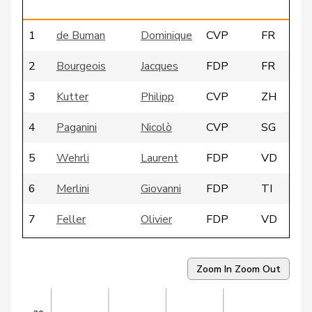
1
de Buman
Dominique
CVP
FR
2
Bourgeois
Jacques
FDP
FR
3
Kutter
Philipp
CVP
ZH
4
Paganini
Nicolò
CVP
SG
5
Wehrli
Laurent
FDP
VD
6
Merlini
Giovanni
FDP
TI
7
Feller
Olivier
FDP
VD
8
Fässler
Daniel
CVP
AI
Zoom In
Zoom Out
9
Hiltpold
Hugues
FDP
GE
Schneider-