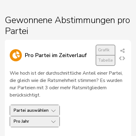
20
Cattaneo
Rocco
FDP
TI
Gewonnene Abstimmungen pro
21
Vitali
Albert
FDP
LU
Partei
22
Vogler
Karl
csp-ow
OW
Grafik
23
Hess
Lorenz
BDP
BE
Pro Partei im Zeitverlauf
Tabelle
24
Sauter
Regine
FDP
ZH
Wie hoch ist der durchschnittliche Anteil einer Partei,
Glanzmann-
die gleich wie die Ratsmehrheit stimmen? Es wurden
25
Ida
CVP
LU
Hunkeler
nur Parteien mit 3 oder mehr Ratsmitgliedern
berücksichtigt.
26
Humbel
Ruth
CVP
AG
Partei auswählen
27
Pfister
Gerhard
CVP
ZG
Pro Jahr
28
Markwalder
Christa
FDP
BE