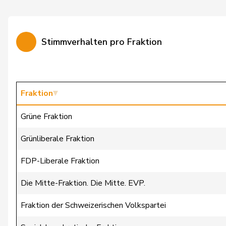
Widmer
Céline
Markwalder
Christa
Stimmverhalten pro Fraktion
Dandrès
Christian
Imark
Christian
Lohr
Christian
Fraktion
Lüscher
Christian
Grüne Fraktion
Wasserfallen
Christian
Grünliberale Fraktion
Badertscher
Christine
FDP-Liberale Fraktion
Bulliard-Marbach
Christine
Die Mitte-Fraktion. Die Mitte. EVP.
Eymann
Christoph
Fraktion der Schweizerischen Volkspartei
Clivaz
Christophe