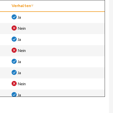
Verhalten
Ja
Nein
Ja
Nein
Ja
Ja
Nein
Ja
Präsident/in stimmt nicht ab