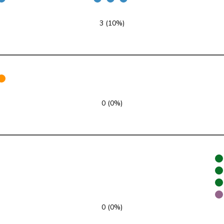
SP
S
TG
3 (10%)
Mitte
M-E
BL
SP
S
VS
SP
S
BL
SVP
V
BE
0 (0%)
SVP
V
BE
SVP
V
SG
SP
S
ZH
GRÜNE
G
NE
0 (0%)
Mitte
M-E
TI