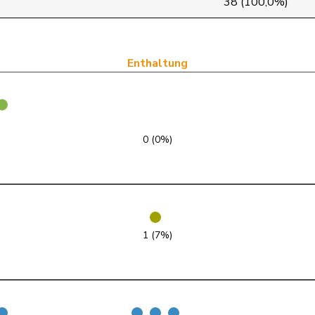
38 (100,0%)
SP
S
SG
glp
GL
ZH
Enthaltung
FDP
RL
NE
GRÜNE
G
VD
0 (0%)
FDP
RL
BL
SVP
V
AR
GRÜNE
G
GE
1 (7%)
PdA
G
NE
SVP
V
TG
FDP
RL
ZH