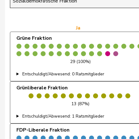
Sozialdemokratische Fraktion
Friedl
Claudia
Gredig
Corina
Ja
Grüne Fraktion
Cottier
Damien
Brélaz
Daniel
29 (100%)
Schneeberger
Daniela
Entschuldigt/Abwesend: 0 Ratsmitglieder
Zuberbühler
David
Grünliberale Fraktion
Klopfenstein Broggini
Delphine
13 (87%)
de la Reussille
Denis
Entschuldigt/Abwesend: 1 Ratsmitglieder
Gutjahr
Diana
FDP-Liberale Fraktion
Fiala
Doris