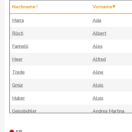
Nachname
Vorname
Marra
Ada
Rösti
Albert
Farinelli
Alex
Heer
Alfred
Trede
Aline
Gmür
Alois
Huber
Alois
Geissbühler
Andrea Martina
Aebi
Andreas