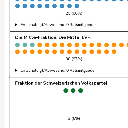
Graf-Litscher
Edith
25 (86%)
Schneider-Schneiter
Elisabeth
Entschuldigt/Abwesend: 0 Ratsmitglieder
Amoos
Emmanuel
Die Mitte-Fraktion. Die Mitte. EVP.
Nussbaumer
Eric
Hess
Erich
30 (97%)
Entschuldigt/Abwesend: 0 Ratsmitglieder
von Siebenthal
Erich
Fraktion der Schweizerischen Volkspartei
Friedli
Esther
Molina
Fabian
Fivaz
Fabien
3 (6%)
Regazzi
Fabio