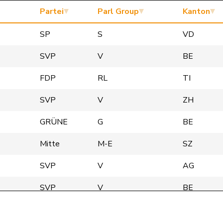
Partei
Parl Group
Kanton
SP
S
VD
SVP
V
BE
FDP
RL
TI
SVP
V
ZH
GRÜNE
G
BE
Mitte
M-E
SZ
SVP
V
AG
SVP
V
BE
SVP
V
BE