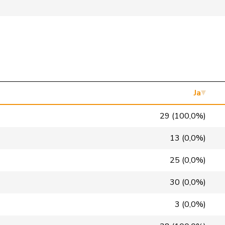
SP
S
ZH
FDP
RL
BE
SP
S
GE
SVP
V
SO
Mitte
M-E
TG
Ja
FDP
RL
GE
29 (100,0%)
FDP
RL
BE
13 (0,0%)
GRÜNE
G
BE
25 (0,0%)
Mitte
M-E
FR
30 (0,0%)
FDP
RL
BS
3 (0,0%)
GRÜNE
G
VS