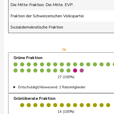
de Montmollin
Simone
Die Mitte-Fraktion. Die Mitte. EVP.
de Quattro
Jacqueline
Fraktion der Schweizerischen Volkspartei
Dettling
Marcel
Sozialdemokratische Fraktion
Dobler
Marcel
Egger
Kurt
Ja
Grüne Fraktion
Egger
Mike
Estermann
Yvette
27 (100%)
Farinelli
Alex
Entschuldigt/Abwesend: 2 Ratsmitglieder
Fehlmann Rielle
Laurence
Grünliberale Fraktion
Feller
Olivier
14 (100%)