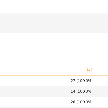
SVP
V
AG
Mitte
M-E
GR
FDP
RL
TI
glp
GL
BS
GRÜNE
G
VS
FDP
RL
NE
SP
S
VD
Ja
SP
S
GE
27 (100,0%)
SVP
V
BL
14 (100,0%)
PdA
G
NE
26 (100,0%)