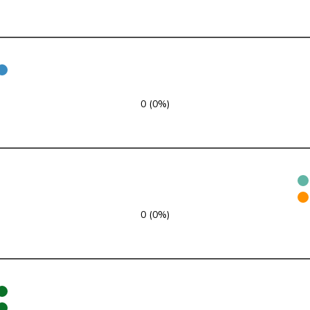
SP
S
AG
FDP
RL
ZH
SVP
V
ZH
glp
GL
LU
0 (0%)
GRÜNE
G
NE
glp
GL
AG
FDP
RL
SO
SP
S
JU
0 (0%)
SP
S
SG
SVP
V
SG
SP
S
BE