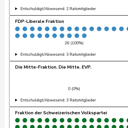
Feri
Yvonne
Entschuldigt/Abwesend: 2 Ratsmitglieder
Fiala
Doris
FDP-Liberale Fraktion
Fischer
Benjamin
Fischer
Roland
26 (100%)
Fivaz
Fabien
Entschuldigt/Abwesend: 3 Ratsmitglieder
Flach
Beat
Die Mitte-Fraktion. Die Mitte. EVP.
Fluri
Kurt
Fridez
Pierre-Alain
0 (0%)
Entschuldigt/Abwesend: 3 Ratsmitglieder
Friedl
Claudia
Fraktion der Schweizerischen Volkspartei
Friedli
Esther
Funiciello
Tamara