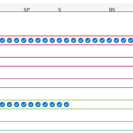
SP
S
BS
GRÜNE
G
BE
SP
S
ZH
SP
S
ZH
GRÜNE
G
BE
glp
GL
ZH
glp
GL
ZH
SP
S
VD
glp
GL
BE
Mitte
M-E
AG