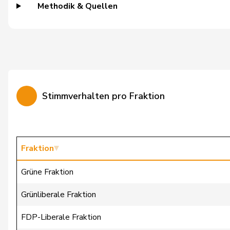
Methodik & Quellen
Burgherr
Thomas
Candinas
Martin
Cattaneo
Rocco
Christ
Katja
Stimmverhalten pro Fraktion
Clivaz
Christophe
Cottier
Damien
Crottaz
Brigitte
Fraktion
Dandrès
Christian
Grüne Fraktion
de Courten
Thomas
Grünliberale Fraktion
de la Reussille
Denis
FDP-Liberale Fraktion