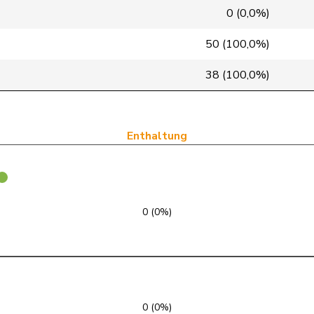
FDP
RL
GE
0 (0,0%)
FDP
RL
VD
50 (100,0%)
SVP
V
SZ
38 (100,0%)
FDP
RL
SG
GRÜNE
G
TG
Enthaltung
SVP
V
SG
SVP
V
LU
0 (0%)
FDP
RL
TI
SP
S
GE
FDP
RL
VD
0 (0%)