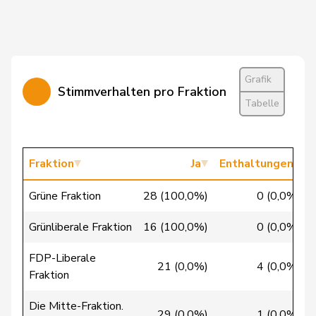
Silberschmidt
Andri
FDP
RL
ZH
Vincenz-
Susanne
FDP
RL
SG
Stauffacher
Grafik
Stimmverhalten pro Fraktion
von
Tabelle
Patricia
FDP
RL
BS
Falkenstein
Walti
Beat
FDP
RL
ZH
Fraktion
Ja
Enthaltungen
Wasserfallen
Christian
FDP
RL
BE
Grüne Fraktion
28 (100,0%)
0 (0,0%)
Wehrli
Laurent
FDP
RL
VD
Grünliberale Fraktion
16 (100,0%)
0 (0,0%)
Bäumle
Martin
glp
GL
ZH
FDP-Liberale
21 (0,0%)
4 (0,0%)
Fraktion
Bellaiche
Judith
glp
GL
ZH
Die Mitte-Fraktion.
29 (0,0%)
1 (0,0%)