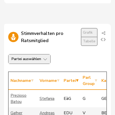
Grafik
Stimmverhalten pro
Ratsmitglied
Tabelle
Partei auswählen
Parl
Nachname
Vorname
Partei
Kanto
Group
Prezioso
Stefania
EàG
G
GE
Batou
Gafner
Andreas
EDU
V
BE