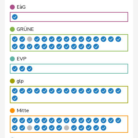
EàG
Dobler
Marcel
FDP
RL
SG
GRÜNE
Farinelli
Alex
FDP
RL
TI
Feller
Olivier
FDP
RL
VD
Fiala
Doris
FDP
RL
ZH
EVP
Fluri
Kurt
FDP
RL
SO
glp
Giacometti
Anna
FDP
RL
GR
Gössi
Petra
FDP
RL
SZ
Mitte
Matthias
Jauslin
FDP
RL
AG
Samuel
Lüscher
Christian
FDP
RL
GE