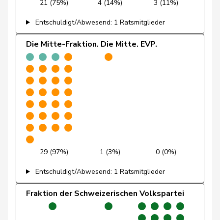
21 (75%)
4 (14%)
3 (11%)
Fivaz
Fabien
GRÜNE
G
NE
Entschuldigt/Abwesend: 1 Ratsmitglieder
Girod
Bastien
GRÜNE
G
ZH
Die Mitte-Fraktion. Die Mitte. EVP.
Glättli
Balthasar
GRÜNE
G
ZH
Gysin
Greta
GRÜNE
G
TI
Imboden
Natalie
GRÜNE
G
BE
Kälin
Irène
GRÜNE
G
AG
29 (97%)
1 (3%)
0 (0%)
Klopfenstein
Entschuldigt/Abwesend: 1 Ratsmitglieder
Delphine
GRÜNE
G
GE
Broggini
Fraktion der Schweizerischen Volkspartei
Mahaim
Raphaël
GRÜNE
G
VD