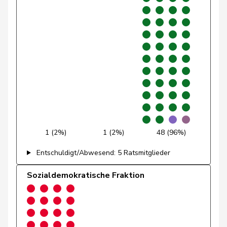
Michaud
Sophie
GRÜNE
G
VD
Gigon
Pasquier-
Isabelle
GRÜNE
G
GE
Eichenberger
Porchet
Léonore
GRÜNE
G
VD
Prelicz-Huber
Katharina
GRÜNE
G
ZH
Python
Valentine
GRÜNE
G
VD
1 (2%)
1 (2%)
48 (96%)
Ryser
Franziska
GRÜNE
G
SG
Entschuldigt/Abwesend: 5 Ratsmitglieder
Schlatter
Marionna
GRÜNE
G
ZH
Sozialdemokratische Fraktion
Schneider
Meret
GRÜNE
G
ZH
Töngi
Michael
GRÜNE
G
LU