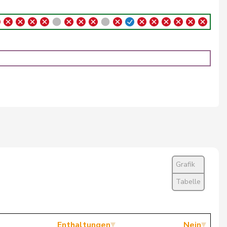
Ja
Ja
Ja
Ja
Ja
Ja
Ja
Grafik
Ja
Tabelle
Abwesend
Abwesend
Enthaltungen
Nein