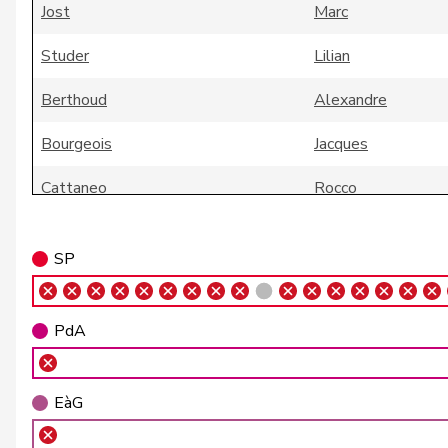
Jost
Marc
Studer
Lilian
Berthoud
Alexandre
Bourgeois
Jacques
Cattaneo
Rocco
Cottier
Damien
SP
de Montmollin
Simone
de Quattro
Jacqueline
PdA
Dobler
Marcel
EàG
Farinelli
Alex