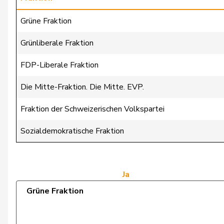
Bäumle
Martin
Grüne Fraktion
Bellaiche
Judith
Grünliberale Fraktion
Bertschy
Kathrin
FDP-Liberale Fraktion
Brunner
Thomas
Die Mitte-Fraktion. Die Mitte. EVP.
Christ
Katja
Fraktion der Schweizerischen Volkspartei
Fischer
Roland
Sozialdemokratische Fraktion
Flach
Beat
Gredig
Corina
Ja
Grüne Fraktion
Grossen
Jürg
Mäder
Jörg