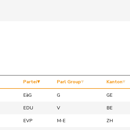
Partei
Parl Group
Kanton
EàG
G
GE
EDU
V
BE
EVP
M-E
ZH