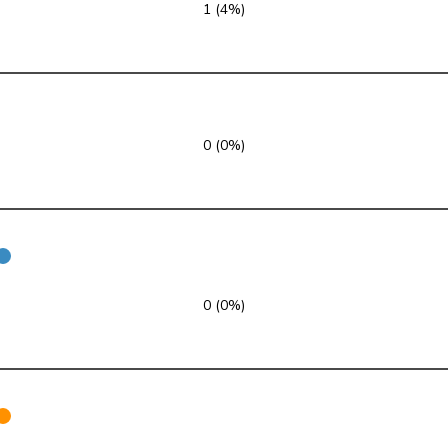
1 (4%)
glp
GL
GE
glp
GL
BE
glp
GL
ZH
0 (0%)
glp
GL
VD
glp
GL
ZH
glp
GL
VD
GRÜNE
G
FR
0 (0%)
GRÜNE
G
BE
GRÜNE
G
BE
GRÜNE
G
BL