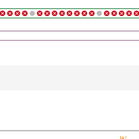
FDP
RL
VD
FDP
RL
ZH
FDP
RL
LU
FDP
RL
BL
FDP
RL
ZH
FDP
RL
SG
FDP
RL
BS
FDP
RL
ZH
FDP
RL
BE
FDP
RL
VD
Ja