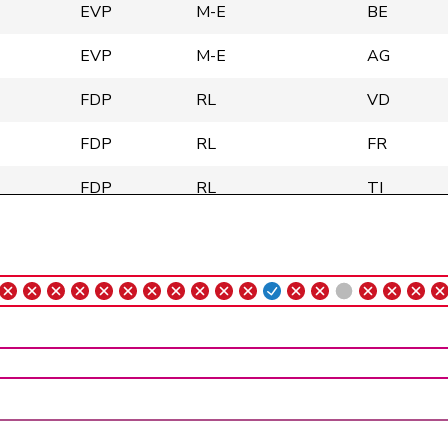
EVP
M-E
BE
EVP
M-E
AG
FDP
RL
VD
FDP
RL
FR
FDP
RL
TI
FDP
RL
NE
FDP
RL
GE
FDP
RL
VD
FDP
RL
SG
FDP
RL
TI