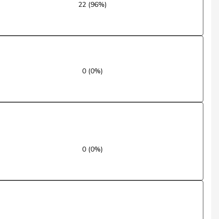
22 (96%)
Ja
Ja
Ja
0 (0%)
Ja
Ja
Ja
Enthaltung
0 (0%)
Abwesend
Abwesend
Nein