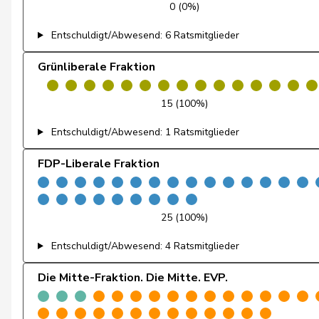
0 (0%)
Matter
Michel
Entschuldigt/Abwesend: 6 Ratsmitglieder
Mettler
Melanie
Grünliberale Fraktion
Moser
Tiana Angelina
15 (100%)
Pointet
François
Entschuldigt/Abwesend: 1 Ratsmitglieder
Schaffner
Barbara
FDP-Liberale Fraktion
Weber
Céline
Andrey
Gerhard
25 (100%)
Badertscher
Christine
Entschuldigt/Abwesend: 4 Ratsmitglieder
Baumann
Kilian
Die Mitte-Fraktion. Die Mitte. EVP.
Brenzikofer
Florence