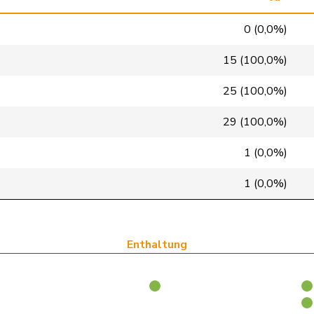
glp
GL
ZH
0 (0,0%)
glp
GL
ZH
15 (100,0%)
glp
GL
BE
25 (100,0%)
glp
GL
SG
29 (100,0%)
glp
GL
BS
1 (0,0%)
glp
GL
LU
1 (0,0%)
glp
GL
AG
glp
GL
ZH
Enthaltung
glp
GL
BE
glp
GL
ZH