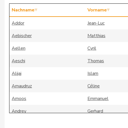
Nachname
Vorname
Addor
Jean-Luc
Aebischer
Matthias
Aellen
Cyril
Aeschi
Thomas
Alijaj
Islam
Amaudruz
Céline
Amoos
Emmanuel
Andrey
Gerhard
Badertscher
Christine