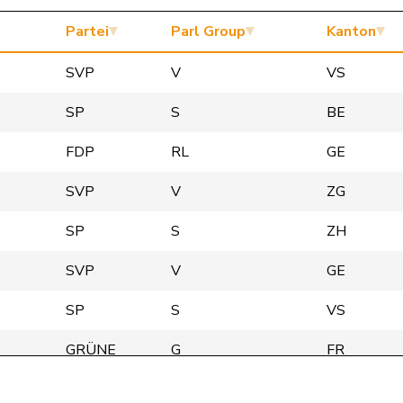
Partei
Parl Group
Kanton
SVP
V
VS
SP
S
BE
FDP
RL
GE
SVP
V
ZG
SP
S
ZH
SVP
V
GE
SP
S
VS
GRÜNE
G
FR
GRÜNE
G
BE