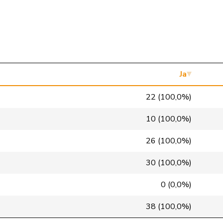
Mitte
M-E
ZH
SVP
V
NE
SP
S
LU
Mitte
M-E
GR
Ja
Mitte
M-E
VD
22 (100,0%)
glp
GL
BS
10 (100,0%)
GRÜNE
G
VS
26 (100,0%)
FDP
RL
NE
30 (100,0%)
SP
S
VD
0 (0,0%)
SP
S
GE
38 (100,0%)