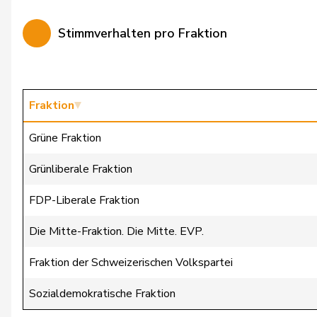
Bürgin
Yvonne
Stimmverhalten pro Fraktion
Calame
Didier
Candan
Hasan
Candinas
Martin
Fraktion
Chappuis
Isabelle
Grüne Fraktion
Christ
Katja
Grünliberale Fraktion
Clivaz
Christophe
FDP-Liberale Fraktion
Cottier
Damien
Die Mitte-Fraktion. Die Mitte. EVP.
Crottaz
Brigitte
Fraktion der Schweizerischen Volkspartei
Dandrès
Christian
Sozialdemokratische Fraktion