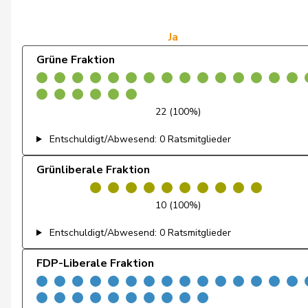
de Courten
Thomas
de Montmollin
Simone
Ja
Grüne Fraktion
de Quattro
Jacqueline
Dettling
Marcel
22 (100%)
Dobler
Marcel
Entschuldigt/Abwesend: 0 Ratsmitglieder
Docourt
Martine
Grünliberale Fraktion
Durrer-Knobel
Regina
10 (100%)
Egger
Mike
Entschuldigt/Abwesend: 0 Ratsmitglieder
Farinelli
Alex
FDP-Liberale Fraktion
Fehlmann Rielle
Laurence
Fehr Düsel
Nina