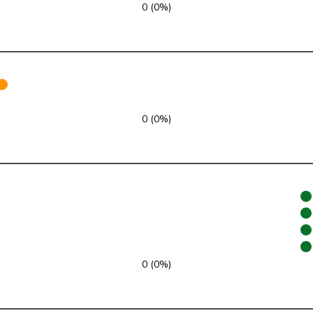
0 (0%)
FDP
RL
VD
SVP
V
ZH
GRÜNE
G
NE
0 (0%)
glp
GL
AG
Mitte
M-E
TI
SVP
V
VD
SP
S
JU
SP
S
SG
0 (0%)
SP
S
BE
EDU
V
BE