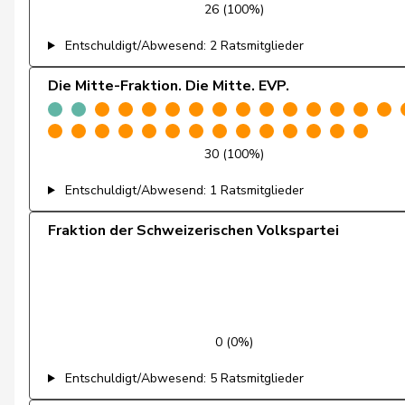
26 (100%)
Feller
Olivier
Entschuldigt/Abwesend: 2 Ratsmitglieder
Fischer
Benjamin
Die Mitte-Fraktion. Die Mitte. EVP.
Fivaz
Fabien
30 (100%)
Flach
Beat
Entschuldigt/Abwesend: 1 Ratsmitglieder
Fonio
Giorgio
Fraktion der Schweizerischen Volkspartei
Freymond
Sylvain
Fridez
Pierre-Alain
Friedl
Claudia
0 (0%)
Funiciello
Tamara
Entschuldigt/Abwesend: 5 Ratsmitglieder
Gafner
Andreas