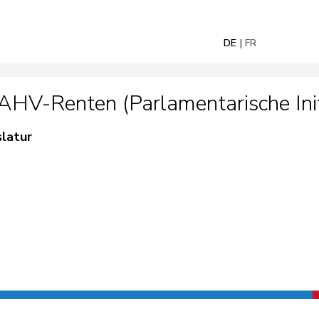
DE
FR
HV-Renten (Parlamentarische Init
slatur