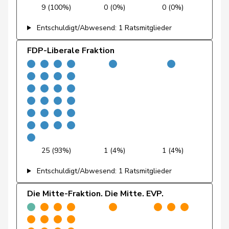
9 (100%)
0 (0%)
0 (0%)
Glättli
Balthasar
GRÜNE
G
ZH
Entschuldigt/Abwesend: 1 Ratsmitglieder
Gysin
Greta
GRÜNE
G
TI
FDP-Liberale Fraktion
Kälin
Irène
GRÜNE
G
AG
Klopfenstein
Delphine
GRÜNE
G
GE
Broggini
Mahaim
Raphaël
GRÜNE
G
VD
Michaud
25 (93%)
1 (4%)
1 (4%)
Sophie
GRÜNE
G
VD
Gigon
Entschuldigt/Abwesend: 1 Ratsmitglieder
Porchet
Léonore
GRÜNE
G
VD
Die Mitte-Fraktion. Die Mitte. EVP.
Prelicz-Huber
Katharina
GRÜNE
G
ZH