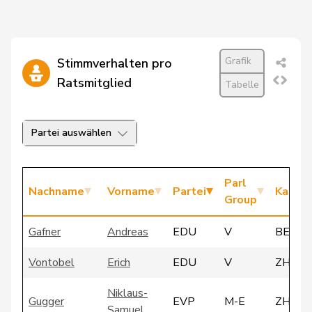
Grafik
Stimmverhalten pro
Ratsmitglied
Tabelle
Partei auswählen
Parl
Nachname
Vorname
Partei
Kanto
Group
Gafner
Andreas
EDU
V
BE
Vontobel
Erich
EDU
V
ZH
Niklaus-
Gugger
EVP
M-E
ZH
Samuel