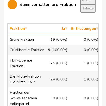
Grafik
Walti
Beat
FDP
RL
ZH
Stimmverhalten pro Fraktion
Tabelle
Wasserfallen
Christian
FDP
RL
BE
Wehrli
Fraktion
Laurent
FDP
Ja
Enthaltungen
RL
VD
Grüne Fraktion
19 (0,0%)
0 (0,0%)
Bäumle
Martin
glp
GL
ZH
Grünliberale Fraktion
9 (100,0%)
0 (0,0%)
Bertschy
Kathrin
glp
GL
BE
FDP-Liberale
25 (0,0%)
1 (0,0%)
Christ
Katja
glp
GL
BS
Fraktion
Flach
Beat
glp
GL
AG
Die Mitte-Fraktion.
24 (0,0%)
1 (0,0%)
Die Mitte. EVP.
Gredig
Corina
glp
GL
ZH
Fraktion der
Grossen
Jürg
glp
GL
BE
Schweizerischen
0 (0,0%)
0 (0,0%)
6
Volkspartei