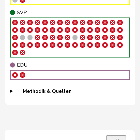
Ruch
Daniel
FDP
RL
VD
SVP
Sauter
Regine
FDP
RL
ZH
Schilliger
Peter
FDP
RL
LU
Schneeberger
Daniela
FDP
RL
BL
Silberschmidt
Andri
FDP
RL
ZH
EDU
Theiler
Heinz
FDP
RL
SZ
Vietze
Kris
FDP
RL
TG
Methodik & Quellen
Vincenz-
Susanne
FDP
RL
SG
Stauffacher
von
Patricia
FDP
RL
BS
Falkenstein