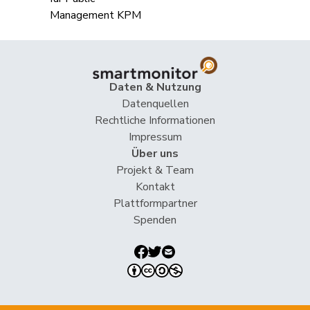
Müller
Leo
Mitte
M-E
LU
Müller-
Stefan
Mitte
M-E
SO
Altermatt
Nause
Reto
Mitte
M-E
BE
Daten & Nutzung
Datenquellen
Paganini
Nicolò
Mitte
M-E
SG
Rechtliche Informationen
Impressum
Pfister
Gerhard
Mitte
M-E
ZG
Über uns
Projekt & Team
Rechsteiner
Thomas
Mitte
M-E
AI
Kontakt
Plattformpartner
Ritter
Markus
Mitte
M-E
SG
Spenden
Roduit
Benjamin
Mitte
M-E
VS
Roth
Marie-
Mitte
M-E
FR
Pasquier
France