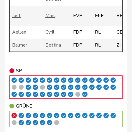
Jost
Marc
EVP
M-E
BE
Aellen
Cyril
FDP
RL
GE
Balmer
Bettina
FDP
RL
ZH
Cottier
Damien
FDP
RL
NE
SP
de
Simone
FDP
RL
GE
Montmollin
de Quattro
Jacqueline
FDP
RL
VD
Dobler
Marcel
FDP
RL
SG
GRÜNE
Farinelli
Alex
FDP
RL
TI
Feller
Olivier
FDP
RL
VD