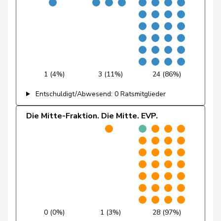
Flach
Beat
glp
GL
AG
Fonio
Giorgio
Mitte
M-E
TI
Freymond
Sylvain
SVP
V
VD
1 (4%)
3 (11%)
24 (86%)
Pierre-
Fridez
SP
S
JU
Alain
Entschuldigt/Abwesend: 0 Ratsmitglieder
Friedl
Claudia
SP
S
SG
Die Mitte-Fraktion. Die Mitte. EVP.
Funiciello
Tamara
SP
S
BE
Gafner
Andreas
EDU
V
BE
Gartmann
Walter
SVP
V
SG
Giacometti
Anna
FDP
RL
GR
0 (0%)
1 (3%)
28 (97%)