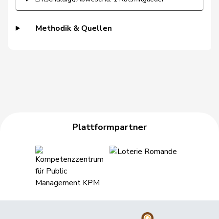
Heimgartner
Stefanie
SVP
V
AG
Methodik & Quellen
Hess
Erich
SVP
V
BE
Hess
Lorenz
Mitte
M-E
BE
Huber
Alois
SVP
V
AG
Hübscher
Martin
SVP
V
ZH
Plattformpartner
Hug
Roman
SVP
V
GR
Hurter
Thomas
SVP
V
SH
Imark
Christian
SVP
V
SO
Jaccoud
Jessica
SP
S
VD