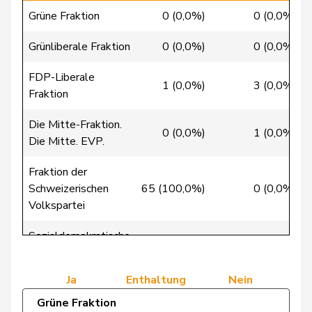
Grüne Fraktion
0 (0,0%)
0 (0,0%)
Clivaz
Christophe
GRÜNE
G
VS
Grünliberale Fraktion
0 (0,0%)
0 (0,0%)
Cottier
Damien
FDP
RL
NE
FDP-Liberale
Crottaz
Brigitte
SP
S
VD
1 (0,0%)
3 (0,0%)
Fraktion
Dandrès
Christian
SP
S
GE
Die Mitte-Fraktion.
0 (0,0%)
1 (0,0%)
Die Mitte. EVP.
de Courten
Thomas
SVP
V
BL
Fraktion der
de
Simone
FDP
RL
GE
Schweizerischen
65 (100,0%)
0 (0,0%)
Montmollin
Volkspartei
de Quattro
Jacqueline
FDP
RL
VD
Sozialdemokratische
0 (0,0%)
0 (0,0%)
Fraktion
Dettling
Marcel
SVP
V
SZ
Ja
Enthaltung
Nein
Dobler
Marcel
FDP
RL
SG
Grüne Fraktion