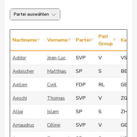
Partei auswählen
Parl
Nachname
Vorname
Partei
Kanto
Group
Addor
Jean-Luc
SVP
V
VS
Aebischer
Matthias
SP
S
BE
Aellen
Cyril
FDP
RL
GE
Aeschi
Thomas
SVP
V
ZG
Alijaj
Islam
SP
S
ZH
Amaudruz
Céline
SVP
V
GE