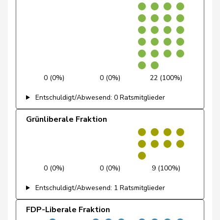
Docourt
Martine
SP
S
NE
Durrer-
Regina
Mitte
M-E
NW
Knobel
Egger
Mike
SVP
V
SG
0 (0%)
0 (0%)
22 (100%)
Farinelli
Alex
FDP
RL
TI
Entschuldigt/Abwesend: 0 Ratsmitglieder
Fehlmann
Laurence
SP
S
GE
Grünliberale Fraktion
Rielle
Fehr Düsel
Nina
SVP
V
ZH
Feller
Olivier
FDP
RL
VD
0 (0%)
0 (0%)
9 (100%)
Entschuldigt/Abwesend: 1 Ratsmitglieder
Fischer
Benjamin
SVP
V
ZH
FDP-Liberale Fraktion
Fivaz
Fabien
GRÜNE
G
NE