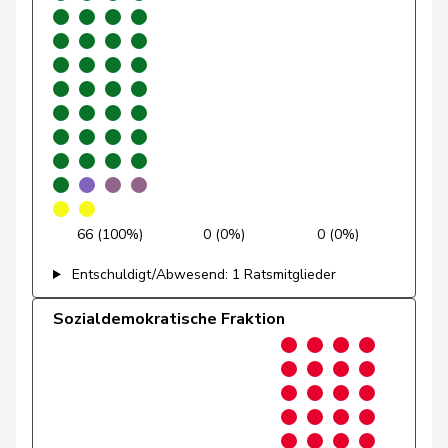
Weichelt
Manuela
GRÜNE
G
ZG
Wettstein
Felix
GRÜNE
G
SO
Quadri
Lorenzo
Lega
V
TI
Golay
Roger
MCG
V
GE
Sormanni
Daniel
MCG
V
GE
66 (100%)
0 (0%)
0 (0%)
Bally
Maya
Mitte
M-E
AG
Entschuldigt/Abwesend: 1 Ratsmitglieder
Barandun
Nicole
Mitte
M-E
ZH
Sozialdemokratische Fraktion
Blunschy
Dominik
Mitte
M-E
SZ
Philipp
Bregy
Mitte
M-E
VS
Matthias