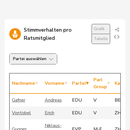
Grafik
Stimmverhalten pro
Ratsmitglied
Tabelle
Partei auswählen
Parl
Nachname
Vorname
Partei
Kanto
Group
Gafner
Andreas
EDU
V
BE
Vontobel
Erich
EDU
V
ZH
Niklaus-
Gugger
EVP
M-E
ZH