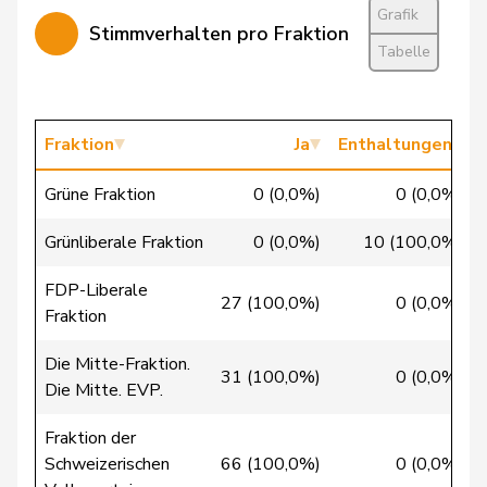
Falkenstein
Grafik
Stimmverhalten pro Fraktion
Walti
Beat
FDP
RL
ZH
Tabelle
Wasserfallen
Christian
FDP
RL
BE
Wehrli
Fraktion
Laurent
FDP
Ja
Enthaltungen
RL
VD
Grüne Fraktion
0 (0,0%)
0 (0,0%)
Bäumle
Martin
glp
GL
ZH
Grünliberale Fraktion
0 (0,0%)
10 (100,0%)
Bertschy
Kathrin
glp
GL
BE
FDP-Liberale
27 (100,0%)
0 (0,0%)
Fraktion
Christ
Katja
glp
GL
BS
Die Mitte-Fraktion.
31 (100,0%)
0 (0,0%)
Die Mitte. EVP.
Flach
Beat
glp
GL
AG
Fraktion der
Schweizerischen
66 (100,0%)
0 (0,0%)