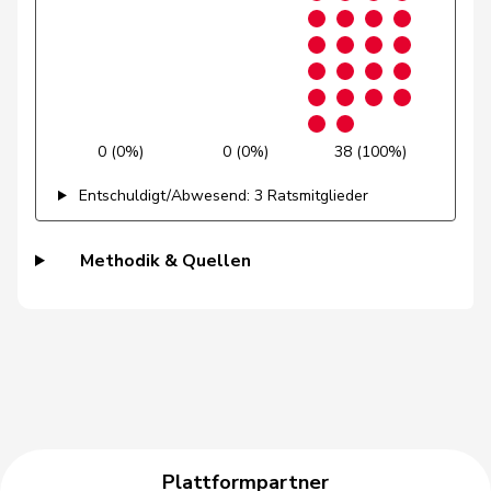
Bulliard-
Christine
Mitte
M-E
FR
Marbach
Bürgin
Yvonne
Mitte
M-E
ZH
Candinas
Martin
Mitte
M-E
GR
0 (0%)
0 (0%)
38 (100%)
Chappuis
Isabelle
Mitte
M-E
VD
Entschuldigt/Abwesend: 3 Ratsmitglieder
Durrer-
Regina
Mitte
M-E
NW
Knobel
Methodik & Quellen
Fonio
Giorgio
Mitte
M-E
TI
Hess
Lorenz
Mitte
M-E
BE
Kamerzin
Sidney
Mitte
M-E
VS
Kaufmann
Pius
Mitte
M-E
LU
Plattformpartner