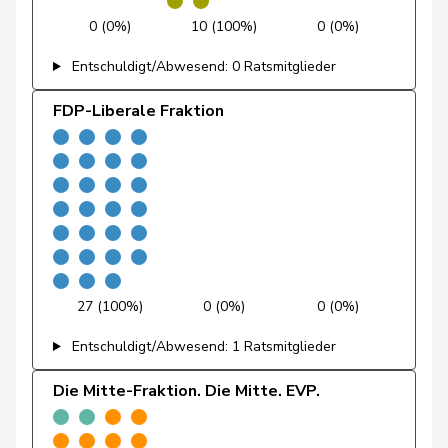
Badertscher
Christine
GRÜNE
G
BE
0 (0%)
10 (100%)
0 (0%)
Baumann
Kilian
GRÜNE
G
BE
Entschuldigt/Abwesend: 0 Ratsmitglieder
FDP-Liberale Fraktion
Brenzikofer
Florence
GRÜNE
G
BL
Clivaz
Christophe
GRÜNE
G
VS
Fivaz
Fabien
GRÜNE
G
NE
Glättli
Balthasar
GRÜNE
G
ZH
Gysin
Greta
GRÜNE
G
TI
27 (100%)
0 (0%)
0 (0%)
Kälin
Irène
GRÜNE
G
AG
Entschuldigt/Abwesend: 1 Ratsmitglieder
Klopfenstein
Die Mitte-Fraktion. Die Mitte. EVP.
Delphine
GRÜNE
G
GE
Broggini