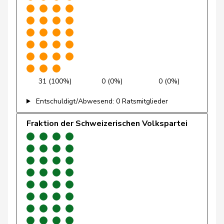
Mahaim
Raphaël
GRÜNE
G
VD
Michaud
Sophie
GRÜNE
G
VD
Gigon
Porchet
Léonore
GRÜNE
G
VD
31 (100%)
0 (0%)
0 (0%)
Prelicz-Huber
Katharina
GRÜNE
G
ZH
Entschuldigt/Abwesend: 0 Ratsmitglieder
Ryser
Franziska
GRÜNE
G
SG
Fraktion der Schweizerischen Volkspartei
Schlatter
Marionna
GRÜNE
G
ZH
Schneider
Meret
GRÜNE
G
ZH
Töngi
Michael
GRÜNE
G
LU
Trede
Aline
GRÜNE
G
BE
Walder
Nicolas
GRÜNE
G
GE