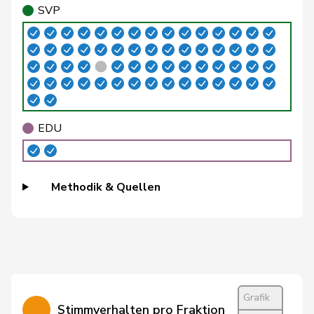
SVP
Buffat
Michaël
SVP
V
VD
Bühler
Manfred
SVP
V
BE
Bulliard-
Christine
Mitte
M-E
FR
Marbach
EDU
Burgherr
Thomas
SVP
V
AG
Bürgi
Roman
SVP
V
SZ
Methodik & Quellen
Bürgin
Yvonne
Mitte
M-E
ZH
Calame
Didier
SVP
V
NE
Candan
Hasan
SP
S
LU
Grafik
Stimmverhalten pro Fraktion