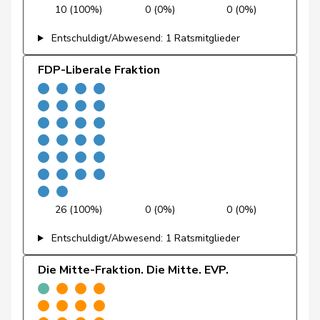
10 (100%)
0 (0%)
0 (0%)
Fehr Düsel
Nina
SVP
V
ZH
Entschuldigt/Abwesend: 1 Ratsmitglieder
Feller
Olivier
FDP
RL
VD
FDP-Liberale Fraktion
Fischer
Benjamin
SVP
V
ZH
Flach
Beat
glp
GL
AG
Fonio
Giorgio
Mitte
M-E
TI
Freymond
Sylvain
SVP
V
VD
Pierre-
Fridez
SP
S
JU
26 (100%)
0 (0%)
0 (0%)
Alain
Entschuldigt/Abwesend: 1 Ratsmitglieder
Friedl
Claudia
SP
S
SG
Die Mitte-Fraktion. Die Mitte. EVP.
Funiciello
Tamara
SP
S
BE
Gafner
Andreas
EDU
V
BE