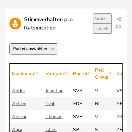
Grafik
Stimmverhalten pro
Ratsmitglied
Tabelle
Partei auswählen
Parl
Nachname
Vorname
Partei
Kanto
Group
Addor
Jean-Luc
SVP
V
VS
Aellen
Cyril
FDP
RL
GE
Aeschi
Thomas
SVP
V
ZG
Alijaj
Islam
SP
S
ZH