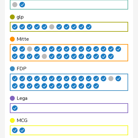
Bendahan
Samuel
SP
S
VD
glp
Bertschy
Kathrin
glp
GL
BE
Mitte
Bläsi
Thomas
SVP
V
GE
Blunschy
Dominik
Mitte
M-E
SZ
FDP
Philipp
Bregy
Mitte
M-E
VS
Matthias
Brenzikofer
Florence
GRÜNE
G
BL
Lega
Brizzi
Simona
SP
S
AG
MCG
Roland
Büchel
SVP
V
SG
Rino