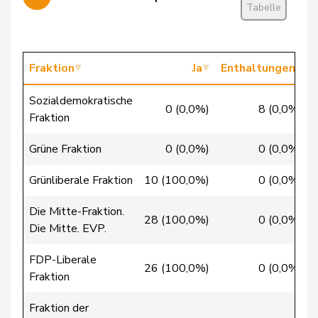
Candinas
Martin
Mitte
M-E
GR
Tabelle
Chappuis
Isabelle
Mitte
M-E
VD
Chollet
Clarence
GRÜNE
G
NE
Fraktion
Ja
Enthaltungen
Christ
Katja
glp
GL
BS
Sozialdemokratische
0 (0,0%)
8 (0,0%)
Fraktion
Clivaz
Christophe
GRÜNE
G
VS
Grüne Fraktion
0 (0,0%)
0 (0,0%)
Cottier
Damien
FDP
RL
NE
Grünliberale Fraktion
10 (100,0%)
0 (0,0%)
Crottaz
Brigitte
SP
S
VD
Die Mitte-Fraktion.
28 (100,0%)
0 (0,0%)
Dandrès
Christian
SP
S
GE
Die Mitte. EVP.
de Courten
Thomas
SVP
V
BL
FDP-Liberale
26 (100,0%)
0 (0,0%)
Fraktion
de
Simone
FDP
RL
GE
Montmollin
Fraktion der