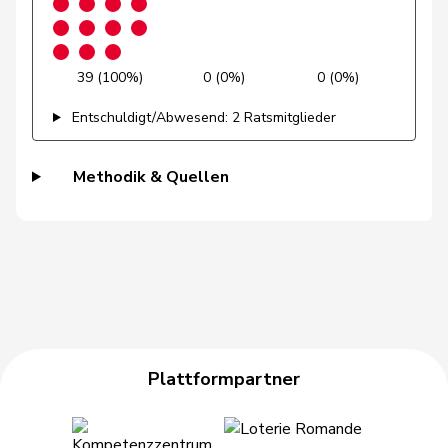
Rosenwasser
Anna
SP
S
ZH
Roth
David
SP
S
LU
39 (100%)
0 (0%)
0 (0%)
Roth
Marie-
Entschuldigt/Abwesend: 2 Ratsmitglieder
Mitte
M-E
FR
Pasquier
France
Ruch
Daniel
FDP
RL
VD
Methodik & Quellen
Rumy
Farah
SP
S
SO
Ryser
Franziska
GRÜNE
G
SG
Sauter
Regine
FDP
RL
ZH
Schaffner
Barbara
glp
GL
ZH
Plattformpartner
Schläfli
Nina
SP
S
TG
Schlatter
Marionna
GRÜNE
G
ZH