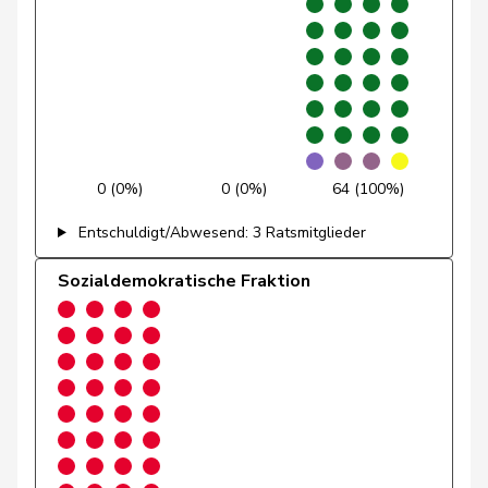
Nussbaumer
Eric
SP
S
BL
Paganini
Nicolò
Mitte
M-E
SG
Piller Carrard
Valérie
SP
S
FR
Porchet
Léonore
GRÜNE
G
VD
0 (0%)
0 (0%)
64 (100%)
Prelicz-Huber
Katharina
GRÜNE
G
ZH
Entschuldigt/Abwesend: 3 Ratsmitglieder
Pult
Jon
SP
S
GR
Sozialdemokratische Fraktion
Rechsteiner
Thomas
Mitte
M-E
AI
Revaz
Estelle
SP
S
GE
Ritter
Markus
Mitte
M-E
SG
Roduit
Benjamin
Mitte
M-E
VS