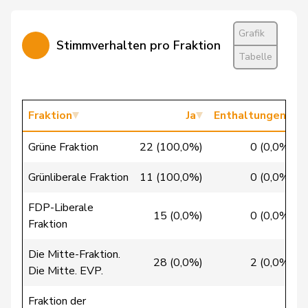
Farinelli
Alex
FDP
RL
TI
Fehlmann
Grafik
Laurence
SP
S
GE
Stimmverhalten pro Fraktion
Rielle
Tabelle
Feller
Olivier
FDP
RL
VD
Flach
Beat
glp
GL
AG
Fraktion
Ja
Enthaltungen
Fonio
Giorgio
Mitte
M-E
TI
Grüne Fraktion
22 (100,0%)
0 (0,0%)
Pierre-
Grünliberale Fraktion
11 (100,0%)
0 (0,0%)
Fridez
SP
S
JU
Alain
FDP-Liberale
15 (0,0%)
0 (0,0%)
Friedl
Claudia
SP
S
SG
Fraktion
Funiciello
Tamara
SP
S
BE
Die Mitte-Fraktion.
28 (0,0%)
2 (0,0%)
Die Mitte. EVP.
Gaillard
Benoît
SP
S
VD
Fraktion der