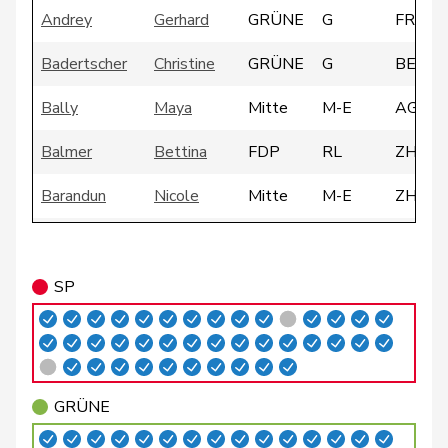
Andrey
Gerhard
GRÜNE
G
FR
Badertscher
Christine
GRÜNE
G
BE
Bally
Maya
Mitte
M-E
AG
Balmer
Bettina
FDP
RL
ZH
Barandun
Nicole
Mitte
M-E
ZH
Baumann
Kilian
GRÜNE
G
BE
Bäumle
Martin
glp
GL
ZH
SP
Bendahan
Samuel
SP
S
VD
Bertschy
Kathrin
glp
GL
BE
GRÜNE
Blunschy
Dominik
Mitte
M-E
SZ