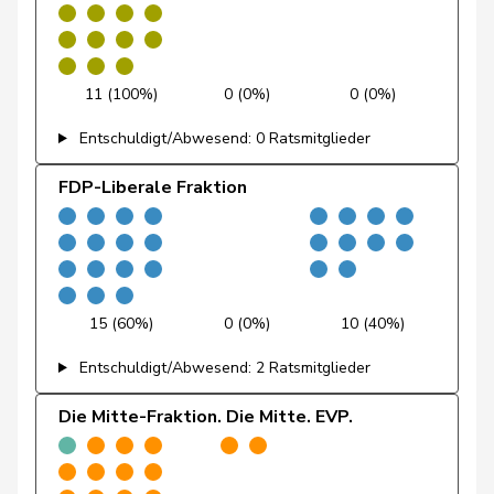
Matthias
Jauslin
glp
GL
AG
Samuel
11 (100%)
0 (0%)
0 (0%)
Jost
Marc
EVP
M-E
BE
Entschuldigt/Abwesend: 0 Ratsmitglieder
Kälin
Irène
GRÜNE
G
AG
FDP-Liberale Fraktion
Kamerzin
Sidney
Mitte
M-E
VS
Kaufmann
Pius
Mitte
M-E
LU
Klopfenstein
Delphine
GRÜNE
G
GE
15 (60%)
0 (0%)
10 (40%)
Broggini
Entschuldigt/Abwesend: 2 Ratsmitglieder
Kutter
Philipp
Mitte
M-E
ZH
Die Mitte-Fraktion. Die Mitte. EVP.
Lohr
Christian
Mitte
M-E
TG
Mahaim
Raphaël
GRÜNE
G
VD