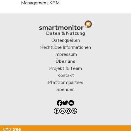
Heimgartner
Stefanie
SVP
V
AG
Hess
Erich
SVP
V
BE
Daten & Nutzung
Hess
Lorenz
Mitte
M-E
BE
Datenquellen
Rechtliche Informationen
Huber
Alois
SVP
V
AG
Impressum
Über uns
Hübscher
Martin
SVP
V
ZH
Projekt & Team
Kontakt
Hug
Roman
SVP
V
GR
Plattformpartner
Spenden
Hurter
Thomas
SVP
V
SH
Imark
Christian
SVP
V
SO
Jaccoud
Jessica
SP
S
VD