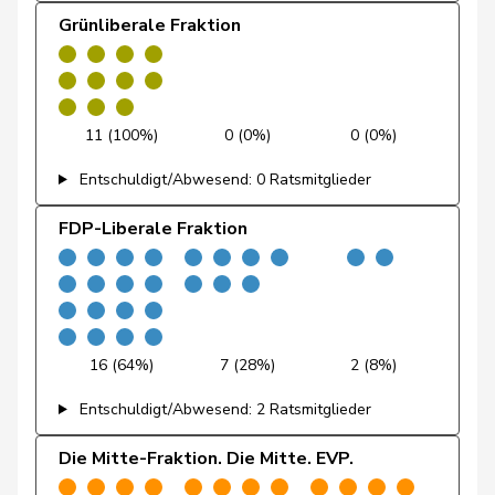
Docourt
Martine
SP
S
NE
Grünliberale Fraktion
Durrer-
Regina
Mitte
M-E
NW
Knobel
Egger
Mike
SVP
V
SG
11 (100%)
0 (0%)
0 (0%)
Farinelli
Alex
FDP
RL
TI
Entschuldigt/Abwesend: 0 Ratsmitglieder
Fehlmann
FDP-Liberale Fraktion
Laurence
SP
S
GE
Rielle
Fehr Düsel
Nina
SVP
V
ZH
Feller
Olivier
FDP
RL
VD
16 (64%)
7 (28%)
2 (8%)
Fischer
Benjamin
SVP
V
ZH
Entschuldigt/Abwesend: 2 Ratsmitglieder
Flach
Beat
glp
GL
AG
Die Mitte-Fraktion. Die Mitte. EVP.
Fonio
Giorgio
Mitte
M-E
TI