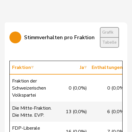
Bürgin
Yvonne
Mitte
M-E
ZH
Calame
Didier
SVP
V
NE
Grafik
Stimmverhalten pro Fraktion
Candan
Hasan
SP
S
LU
Tabelle
Candinas
Martin
Mitte
M-E
GR
Fraktion
Ja
Enthaltungen
Chappuis
Isabelle
Mitte
M-E
VD
Fraktion der
Chollet
Clarence
GRÜNE
G
NE
Schweizerischen
0 (0,0%)
0 (0,0%)
Volkspartei
Christ
Katja
glp
GL
BS
Die Mitte-Fraktion.
13 (0,0%)
6 (0,0%)
Clivaz
Christophe
GRÜNE
G
VS
Die Mitte. EVP.
Cottier
Damien
FDP
RL
NE
FDP-Liberale
16 (0,0%)
7 (0,0%)