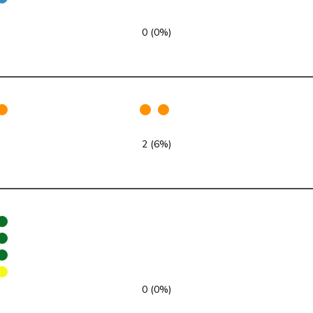
glp
GL
BS
0 (0%)
FDP
RL
BS
SP
S
BS
GRÜNE
G
FR
2 (6%)
Mitte
M-E
FR
FDP
RL
FR
SVP
V
FR
SVP
V
FR
SP
S
FR
0 (0%)
Mitte
M-E
FR