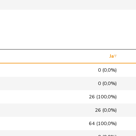
EVP
M-E
BE
SVP
V
BE
SP
S
BE
Mitte
M-E
BE
SVP
V
BE
Ja
SVP
V
BE
0 (0,0%)
SP
S
BE
0 (0,0%)
glp
GL
BE
26 (100,0%)
GRÜNE
G
BE
26 (0,0%)
SVP
V
BE
64 (100,0%)
SVP
V
BE