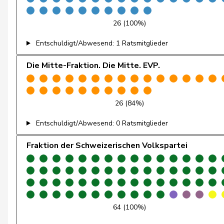
Christ
Katja
26 (100%)
von Falkenstein
Patricia
Entschuldigt/Abwesend: 1 Ratsmitglieder
Wyss
Sarah
Die Mitte-Fraktion. Die Mitte. EVP.
Andrey
Gerhard
26 (84%)
Bulliard-Marbach
Christine
Entschuldigt/Abwesend: 0 Ratsmitglieder
Gobet
Nadine
Fraktion der Schweizerischen Volkspartei
Kolly
Nicolas
Page
Pierre-André
Piller Carrard
Valérie
64 (100%)
Roth Pasquier
Marie-France