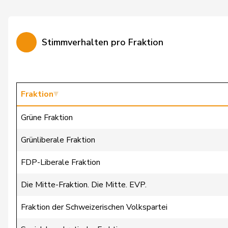
Jost
Marc
Knutti
Thomas
Stimmverhalten pro Fraktion
Masshardt
Nadine
Nause
Reto
Riem
Katja
Fraktion
Rüegsegger
Hans Jörg
Grüne Fraktion
Schmezer
Ueli
Grünliberale Fraktion
Stämpfli
Fabienne
FDP-Liberale Fraktion
Trede
Aline
Die Mitte-Fraktion. Die Mitte. EVP.
Umbricht Pieren
Nadja
Fraktion der Schweizerischen Volkspartei
Wandfluh
Ernst