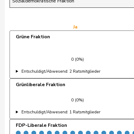
Sozialdemokratische Fraktion
Wasserfallen
Christian
Zryd
Andrea
Ja
Grüne Fraktion
Zybach
Ursula
Brenzikofer
Florence
0 (0%)
de Courten
Thomas
Entschuldigt/Abwesend: 2 Ratsmitglieder
Marti
Samira
Grünliberale Fraktion
Nussbaumer
Eric
0 (0%)
Schneeberger
Daniela
Entschuldigt/Abwesend: 1 Ratsmitglieder
Schneider-Schneiter
Elisabeth
FDP-Liberale Fraktion
Sollberger
Sandra