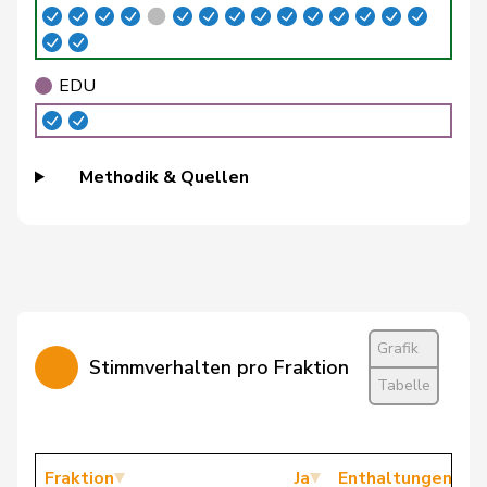
Bulliard-
Christine
Mitte
M-E
FR
Marbach
EDU
Burgherr
Thomas
SVP
V
AG
Bürgi
Roman
SVP
V
SZ
Methodik & Quellen
Bürgin
Yvonne
Mitte
M-E
ZH
Calame
Didier
SVP
V
NE
Candan
Hasan
SP
S
LU
Candinas
Martin
Mitte
M-E
GR
Grafik
Stimmverhalten pro Fraktion
Tabelle
Chappuis
Isabelle
Mitte
M-E
VD
Chollet
Clarence
GRÜNE
G
NE
Fraktion
Ja
Enthaltungen