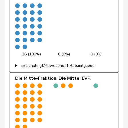
Flach
Beat
glp
GL
AG
Fonio
Giorgio
Mitte
M-E
TI
Freymond
Sylvain
SVP
V
VD
26 (100%)
0 (0%)
0 (0%)
Pierre-
Entschuldigt/Abwesend: 1 Ratsmitglieder
Fridez
SP
S
JU
Alain
Die Mitte-Fraktion. Die Mitte. EVP.
Friedl
Claudia
SP
S
SG
Funiciello
Tamara
SP
S
BE
Gafner
Andreas
EDU
V
BE
Gaillard
Benoît
SP
S
VD