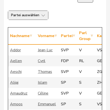
Partei auswählen
Parl
Nachname
Vorname
Partei
Kanto
Group
Addor
Jean-Luc
SVP
V
VS
Aellen
Cyril
FDP
RL
GE
Aeschi
Thomas
SVP
V
ZG
Alijaj
Islam
SP
S
ZH
Amaudruz
Céline
SVP
V
GE
Amoos
Emmanuel
SP
S
VS