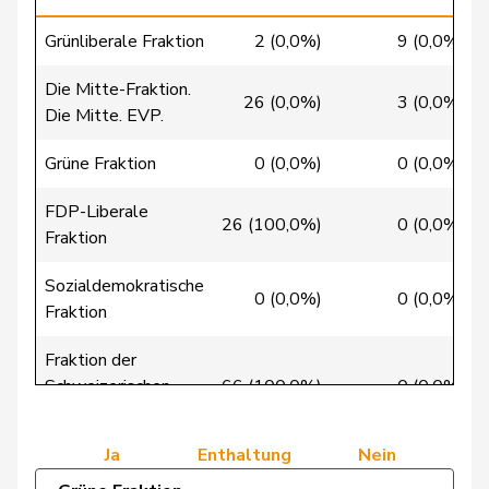
Christ
Katja
glp
GL
BS
Grünliberale Fraktion
2 (0,0%)
9 (0,0%)
Clivaz
Christophe
GRÜNE
G
VS
Die Mitte-Fraktion.
26 (0,0%)
3 (0,0%)
Die Mitte. EVP.
Cottier
Damien
FDP
RL
NE
Grüne Fraktion
0 (0,0%)
0 (0,0%)
Crottaz
Brigitte
SP
S
VD
FDP-Liberale
Dandrès
Christian
SP
S
GE
26 (100,0%)
0 (0,0%)
Fraktion
de Courten
Thomas
SVP
V
BL
Sozialdemokratische
0 (0,0%)
0 (0,0%)
Fraktion
de
Simone
FDP
RL
GE
Montmollin
Fraktion der
Schweizerischen
66 (100,0%)
0 (0,0%)
de Quattro
Jacqueline
FDP
RL
VD
Volkspartei
Dettling
Marcel
SVP
V
SZ
Ja
Enthaltung
Nein