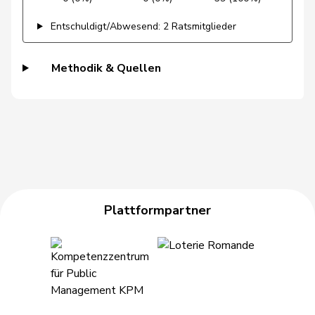
Haab
Martin
SVP
V
ZH
Entschuldigt/Abwesend: 2 Ratsmitglieder
Hässig
Patrick
glp
GL
ZH
Methodik & Quellen
Heimgartner
Stefanie
SVP
V
AG
Hess
Erich
SVP
V
BE
Hess
Lorenz
Mitte
M-E
BE
Huber
Alois
SVP
V
AG
Plattformpartner
Hübscher
Martin
SVP
V
ZH
Hug
Roman
SVP
V
GR
Hurter
Thomas
SVP
V
SH