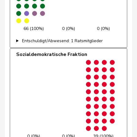
Graber
Michael
SVP
V
VS
Gredig
Corina
glp
GL
ZH
66 (100%)
0 (0%)
0 (0%)
Grossen
Jürg
glp
GL
BE
Entschuldigt/Abwesend: 1 Ratsmitglieder
Sozialdemokratische Fraktion
Grüter
Franz
SVP
V
LU
Niklaus-
Gugger
EVP
M-E
ZH
Samuel
Guggisberg
Lars
SVP
V
BE
Gutjahr
Diana
SVP
V
TG
Gysi
Barbara
SP
S
SG
Gysin
Greta
GRÜNE
G
TI
0 (0%)
0 (0%)
39 (100%)