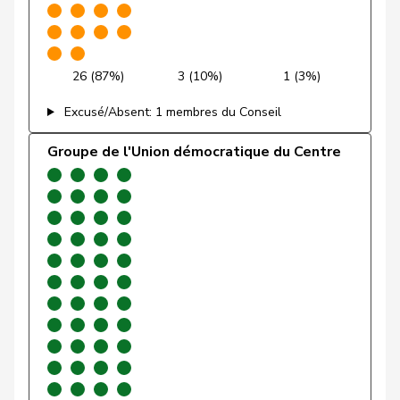
Funiciello
Tamara
PSS
S
BE
Gafner
Andreas
UDF
V
BE
26 (87%)
3 (10%)
1 (3%)
Gaillard
Benoît
PSS
S
VD
Excusé/Absent: 1 membres du Conseil
Gartmann
Walter
UDC
V
SG
Groupe de l'Union démocratique du Centre
Giacometti
Anna
PLR
RL
GR
Gianini
Simone
PLR
RL
TI
Giezendanner
Benjamin
UDC
V
AG
Glarner
Andreas
UDC
V
AG
VERT-
Glättli
Balthasar
G
ZH
E-S
Glur
Christian
UDC
V
AG