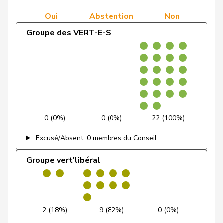
66 (100,0%)
0 (0,0%)
0
démocratique du
de
Oui
Abstention
Non
Simone
PLR
RL
GE
Centre
Montmollin
Groupe des VERT-E-S
Groupe
de Quattro
Jacqueline
PLR
RL
VD
0 (0,0%)
0 (0,0%)
39 (
socialiste
Dettling
Marcel
UDC
V
SZ
De Ventura
Linda
PSS
S
SH
Dobler
Marcel
PLR
RL
SG
0 (0%)
0 (0%)
22 (100%)
Docourt
Martine
PSS
S
NE
Excusé/Absent: 0 membres du Conseil
Durrer-
Groupe vert'libéral
Regina
Centre
M-E
NW
Knobel
Egger
Mike
UDC
V
SG
2 (18%)
9 (82%)
0 (0%)
Farinelli
Alex
PLR
RL
TI