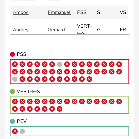
Amoos
Emmanuel
PSS
S
VS
VERT-
Andrey
Gerhard
G
FR
E-S
VERT-
Badertscher
Christine
G
BE
PSS
E-S
Badran
Jacqueline
PSS
S
ZH
Bally
Maya
Centre
M-E
AG
VERT-E-S
Balmer
Bettina
PLR
RL
ZH
Barandun
Nicole
Centre
M-E
ZH
PEV
VERT-
Baumann
Kilian
G
BE
E-S