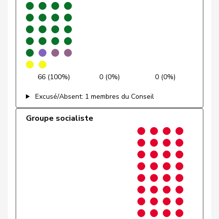
Gobet
Nadine
PLR
RL
FR
Golay
Roger
MCG
V
GE
Götte
Michael
UDC
V
SG
66 (100%)
0 (0%)
0 (0%)
Graber
Michael
UDC
V
VS
Excusé/Absent: 1 membres du Conseil
Gredig
Corina
pvl
GL
ZH
Groupe socialiste
Grossen
Jürg
pvl
GL
BE
Grüter
Franz
UDC
V
LU
Niklaus-
Gugger
PEV
M-E
ZH
Samuel
Guggisberg
Lars
UDC
V
BE