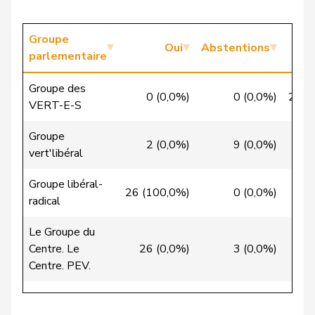
Candinas
Martin
Centre
M-E
GR
Groupe
Oui
Abstentions
Chappuis
Isabelle
Centre
M-E
VD
parlementaire
VERT-
Groupe des
Chollet
Clarence
G
NE
0 (0,0%)
0 (0,0%)
22 (
E-S
VERT-E-S
Christ
Katja
pvl
GL
BS
Groupe
2 (0,0%)
9 (0,0%)
0
vert'libéral
VERT-
Clivaz
Christophe
G
VS
E-S
Groupe libéral-
26 (100,0%)
0 (0,0%)
0
radical
Cottier
Damien
PLR
RL
NE
Le Groupe du
Crottaz
Brigitte
PSS
S
VD
Centre. Le
26 (0,0%)
3 (0,0%)
1
Centre. PEV.
Dandrès
Christian
PSS
S
GE
Groupe de
de Courten
Thomas
UDC
V
BL
l'Union