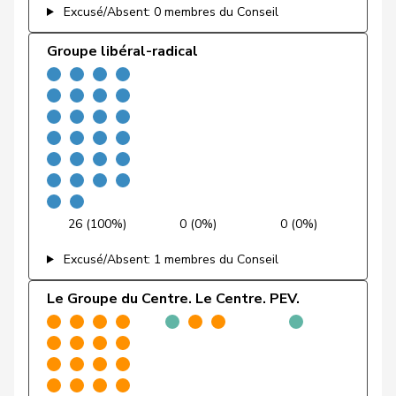
Excusé/Absent: 0 membres du Conseil
Fehlmann
Laurence
PSS
S
GE
Rielle
Groupe libéral-radical
Fehr Düsel
Nina
UDC
V
ZH
Feller
Olivier
PLR
RL
VD
Fischer
Benjamin
UDC
V
ZH
Flach
Beat
pvl
GL
AG
26 (100%)
0 (0%)
0 (0%)
Fonio
Giorgio
Centre
M-E
TI
Excusé/Absent: 1 membres du Conseil
Freymond
Sylvain
UDC
V
VD
Le Groupe du Centre. Le Centre. PEV.
Pierre-
Fridez
PSS
S
JU
Alain
Friedl
Claudia
PSS
S
SG