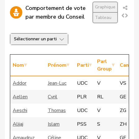
Graphique
Comportement de vote
par membre du Conseil
Tableau
Sélectionner un parti
Parl
Nom
Prénom
Parti
Canton
Group
Addor
Jean-Luc
UDC
V
VS
Aellen
Cyril
PLR
RL
GE
Aeschi
Thomas
UDC
V
ZG
Alijaj
Islam
PSS
S
ZH
Amaudruz
Céline
UDC
V
GE