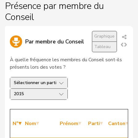
Présence par membre du
Conseil
Graphique
Par membre du Conseil
Tableau
À quelle fréquence les membres du Conseil sont-ils
présents lors des votes ?
Sélectionner un parti
2015
P
N°
Nom
Prénom
Parti
Canton