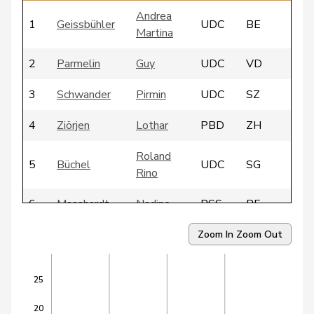
Andrea
1
Geissbühler
UDC
BE
Martina
2
Parmelin
Guy
UDC
VD
3
Schwander
Pirmin
UDC
SZ
4
Ziörjen
Lothar
PBD
ZH
Roland
5
Büchel
UDC
SG
Rino
6
Masshardt
Nadine
PSS
BE
7
Weibel
Thomas
pvl
ZH
Zoom In
Zoom Out
8
Amaudruz
Céline
UDC
GE
25
9
Schibli
Ernst
UDC
ZH
20