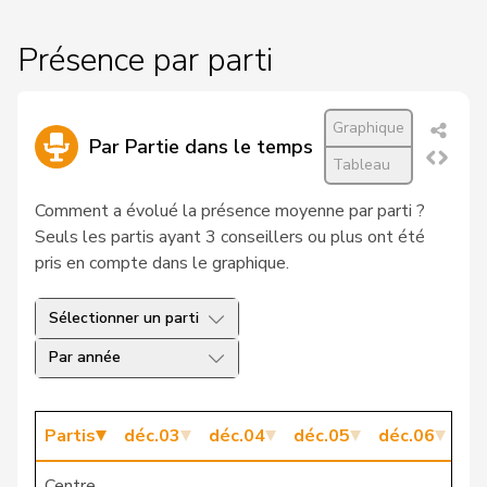
19
Kessler
Margrit
pvl
SG
Présence par parti
20
Munz
Martina
PSS
SH
Graphique
21
Rossini
Stéphane
PSS
VS
Par Partie dans le temps
Tableau
Rebecca
22
Ruiz
PSS
VD
Comment a évolué la présence moyenne par parti ?
Ana
Seuls les partis ayant 3 conseillers ou plus ont été
23
Schenker
Silvia
PSS
BS
pris en compte dans le graphique.
24
Hadorn
Philipp
PSS
SO
Sélectionner un parti
25
Markwalder
Christa
PLR
BE
Par année
26
Tschümperlin
Andy
PSS
SZ
Partis
déc.03
déc.04
déc.05
déc.06
dé
27
Estermann
Yvette
UDC
LU
Centre