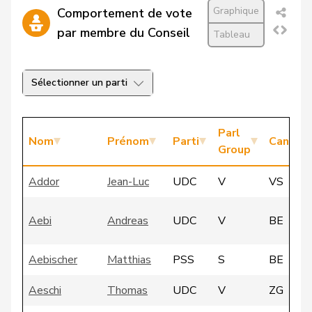
Graphique
Comportement de vote
par membre du Conseil
Tableau
Sélectionner un parti
Parl
Nom
Prénom
Parti
Canton
Group
Addor
Jean-Luc
UDC
V
VS
Aebi
Andreas
UDC
V
BE
Aebischer
Matthias
PSS
S
BE
Aeschi
Thomas
UDC
V
ZG