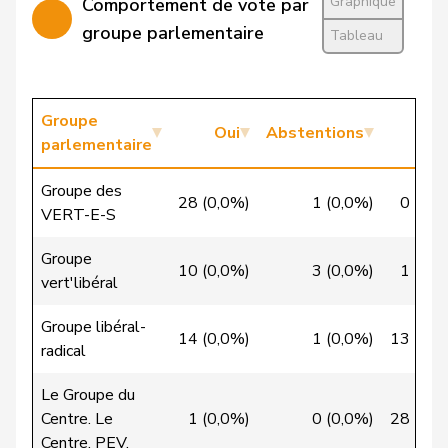
Graphique
Comportement de vote par
Cattaneo
Rocco
PLR
RL
TI
groupe parlementaire
Tableau
Chevalley
Isabelle
pvl
GL
VD
Christ
Katja
pvl
GL
BS
Groupe
Oui
Abstentions
No
VERT-
parlementaire
Clivaz
Christophe
G
VS
E-S
Groupe des
28 (0,0%)
1 (0,0%)
0 (0,0
Cottier
Damien
PLR
RL
NE
VERT-E-S
Crottaz
Brigitte
PSS
S
VD
Groupe
10 (0,0%)
3 (0,0%)
1 (0,0
vert'libéral
Dandrès
Christian
PSS
S
GE
Groupe libéral-
de Courten
Thomas
UDC
V
BL
14 (0,0%)
1 (0,0%)
13 (0,0
radical
de la
Denis
PdT
G
NE
Le Groupe du
Reussille
Centre. Le
1 (0,0%)
0 (0,0%)
28 (0,0
Centre. PEV.