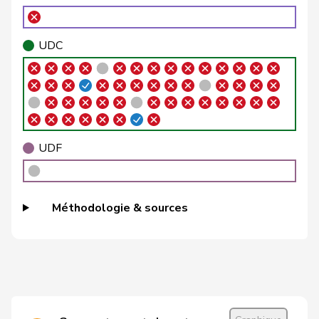
VERT-
Brélaz
Daniel
G
VD
E-S
UDC
VERT-
Brenzikofer
Florence
G
BL
E-S
Brunner
Thomas
pvl
GL
SG
Roland
Büchel
UDC
V
SG
UDF
Rino
Buffat
Michaël
UDC
V
VD
Méthodologie & sources
Bulliard-
Christine
Centre
M-E
FR
Marbach
Burgherr
Thomas
UDC
V
AG
Candinas
Martin
Centre
M-E
GR