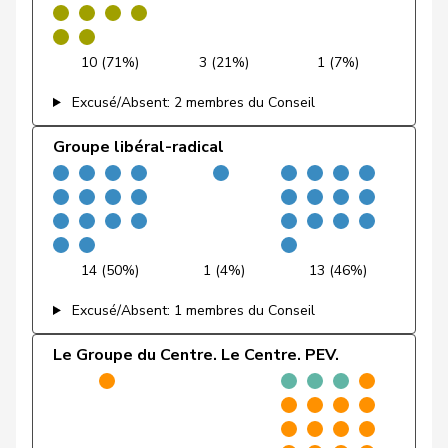
Laurence
PSS
S
GE
Rielle
10 (71%)
3 (21%)
1 (7%)
Feller
Olivier
PLR
RL
VD
Excusé/Absent: 2 membres du Conseil
Feri
Yvonne
PSS
S
AG
Groupe libéral-radical
Fiala
Doris
PLR
RL
ZH
Fischer
Roland
pvl
GL
LU
VERT-
Fivaz
Fabien
G
NE
E-S
14 (50%)
1 (4%)
13 (46%)
Flach
Beat
pvl
GL
AG
Excusé/Absent: 1 membres du Conseil
Fluri
Kurt
PLR
RL
SO
Le Groupe du Centre. Le Centre. PEV.
Pierre-
Fridez
PSS
S
JU
Alain