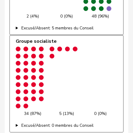
Glarner
Andreas
UDC
V
AG
2 (4%)
0 (0%)
48 (96%)
VERT-
Glättli
Balthasar
G
ZH
Excusé/Absent: 5 membres du Conseil
E-S
Groupe socialiste
Gmür
Alois
Centre
M-E
SZ
Gössi
Petra
PLR
RL
SZ
Graber
Michael
UDC
V
VS
Graf-Litscher
Edith
PSS
S
TG
Gredig
Corina
pvl
GL
ZH
Grin
Jean-Pierre
UDC
V
VD
34 (87%)
5 (13%)
0 (0%)
Grossen
Jürg
pvl
GL
BE
Excusé/Absent: 0 membres du Conseil