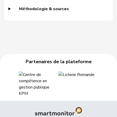
Grüter
Franz
UDC
V
LU
Méthodologie & sources
Gschwind
Jean-Paul
Centre
M-E
JU
Niklaus-
Gugger
PEV
M-E
ZH
Samuel
Guggisberg
Lars
UDC
V
BE
Gutjahr
Diana
UDC
V
TG
Partenaires de la plateforme
Gysi
Barbara
PSS
S
SG
VERT-
Gysin
Greta
G
TI
E-S
Haab
Martin
UDC
V
ZH
Heer
Alfred
UDC
V
ZH