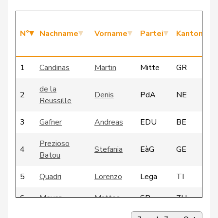
N°
Nachname
Vorname
Partei
Kanton
1
Candinas
Martin
Mitte
GR
de la
2
Denis
PdA
NE
Reussille
3
Gafner
Andreas
EDU
BE
Prezioso
4
Stefania
EàG
GE
Batou
5
Quadri
Lorenzo
Lega
TI
6
Meyer
Mattea
SP
ZH