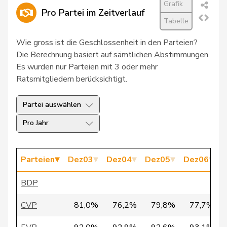
Grafik
Pro Partei im Zeitverlauf
27
Schaffner
Barbara
glp
ZH
Tabelle
28
Seiler Graf
Priska
SP
ZH
Wie gross ist die Geschlossenheit in den Parteien?
Die Berechnung basiert auf sämtlichen Abstimmungen.
29
Walliser
Bruno
SVP
ZH
Es wurden nur Parteien mit 3 oder mehr
Ratsmitgliedern berücksichtigt.
30
Schläpfer
Therese
SVP
ZH
Partei auswählen
31
Schlatter
Marionna
GRÜNE
ZH
Pro Jahr
32
Wobmann
Walter
SVP
SO
33
Brenzikofer
Florence
GRÜNE
BL
Parteien
Dez03
Dez04
Dez05
Dez06
D
34
Christ
Katja
glp
BS
BDP
35
Glättli
Balthasar
GRÜNE
ZH
CVP
81,0%
76,2%
79,8%
77,7%
36
Grüter
Franz
SVP
LU