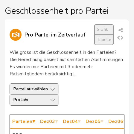
25
Atici
Mustafa
SP
BS
Geschlossenheit pro Partei
26
Bendahan
Samuel
SP
VD
Grafik
27
Burgherr
Thomas
SVP
AG
Pro Partei im Zeitverlauf
Tabelle
28
Fivaz
Fabien
GRÜNE
NE
Wie gross ist die Geschlossenheit in den Parteien?
29
Glättli
Balthasar
GRÜNE
ZH
Die Berechnung basiert auf sämtlichen Abstimmungen.
Es wurden nur Parteien mit 3 oder mehr
30
Ryser
Franziska
GRÜNE
SG
Ratsmitgliedern berücksichtigt.
31
Seiler Graf
Priska
SP
ZH
Partei auswählen
32
Sollberger
Sandra
SVP
BL
Pro Jahr
33
Tuena
Mauro
SVP
ZH
Parteien
Dez03
Dez04
Dez05
Dez06
D
34
Bertschy
Kathrin
glp
BE