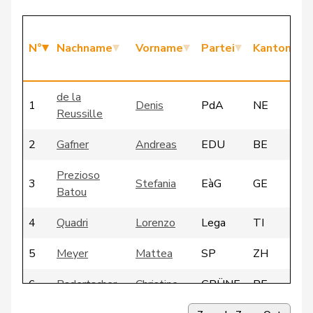
N°
Nachname
Vorname
Partei
Kanton
de la
1
Denis
PdA
NE
Reussille
2
Gafner
Andreas
EDU
BE
Prezioso
3
Stefania
EàG
GE
Batou
4
Quadri
Lorenzo
Lega
TI
5
Meyer
Mattea
SP
ZH
6
Badertscher
Christine
GRÜNE
BE