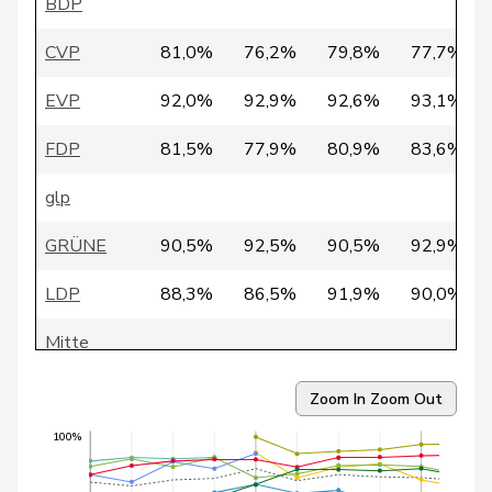
BDP
35
Egger
Kurt
GRÜNE
TG
CVP
81,0%
76,2%
79,8%
77,7%
36
Weichelt
Manuela
GRÜNE
ZG
EVP
92,0%
92,9%
92,6%
93,1%
37
Girod
Bastien
GRÜNE
ZH
FDP
81,5%
77,9%
80,9%
83,6%
38
Glarner
Andreas
SVP
AG
glp
39
Gössi
Petra
FDP
SZ
GRÜNE
90,5%
92,5%
90,5%
92,9%
40
Gredig
Corina
glp
ZH
LDP
88,3%
86,5%
91,9%
90,0%
41
Grossen
Jürg
glp
BE
Mitte
42
Nordmann
Roger
SP
VD
SP
88,4%
90,8%
92,1%
92,5%
43
Rytz
Regula
GRÜNE
BE
Zoom In
Zoom Out
SVP
83,1%
81,2%
81,6%
82,1%
100%
44
Walder
Nicolas
GRÜNE
GE