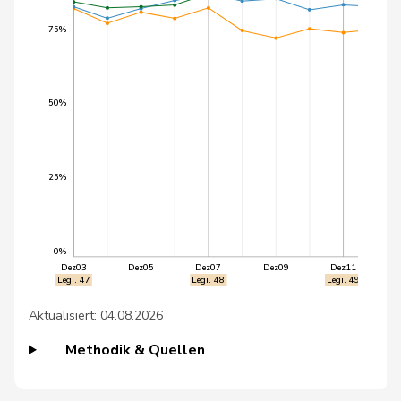
45
Flach
Beat
glp
AG
75%
46
Marti
Min Li
SP
ZH
47
Prelicz-Huber
Katharina
GRÜNE
ZH
50%
48
Python
Valentine
GRÜNE
VD
49
Roth
Franziska
SP
SO
25%
50
Schläpfer
Therese
SVP
ZH
Schneider
51
Ursula
SP
FR
0%
Schüttel
Dez03
Dez05
Dez07
Dez09
Dez11
Legi. 47
Legi. 48
Legi. 49
52
Wyss
Sarah
SP
BS
Aktualisiert: 04.08.2026
53
Clivaz
Christophe
GRÜNE
VS
Methodik & Quellen
54
Crottaz
Brigitte
SP
VD