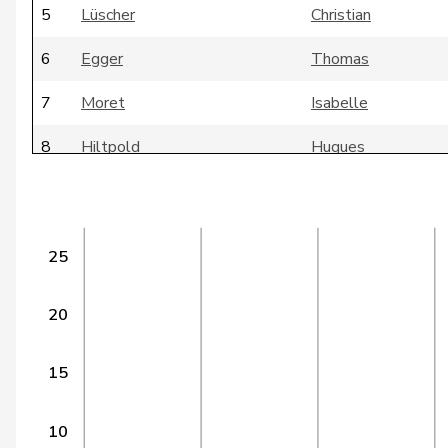
5
Lüscher
Christian
6
Egger
Thomas
7
Moret
Isabelle
8
Hiltpold
Hugues
9
Borloz
Frédéric
10
Eymann
Christoph
25
11
Derder
Fathi
20
12
Eichenberger-Walther
Corina
13
Siegenthaler
Heinz
15
14
Cassis
Ignazio
10