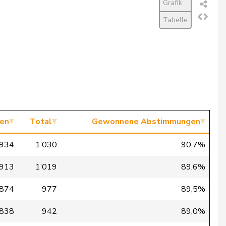
Grafik
Tabelle
en
Total
Gewonnene Abstimmungen
934
1’030
90,7%
913
1’019
89,6%
874
977
89,5%
838
942
89,0%