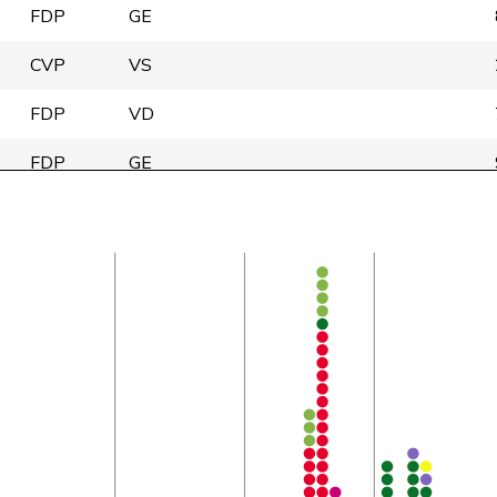
FDP
GE
CVP
VS
FDP
VD
FDP
GE
FDP
VD
FDP
BS
FDP
VD
FDP
AG
BDP
BE
FDP
TI