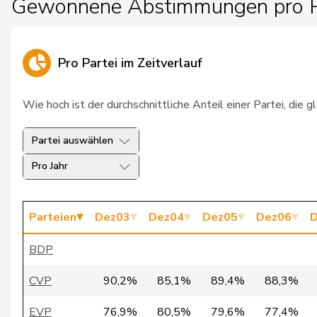
Gewonnene Abstimmungen pro P
26
Béglé
Claude
27
Müller
Leo
Pro Partei im Zeitverlauf
28
Schneeberger
Daniela
Wie hoch ist der durchschnittliche Anteil einer Partei, die
29
Landolt
Martin
Partei auswählen
30
Vogler
Karl
Pro Jahr
31
Campell
Duri
32
Glanzmann-Hunkeler
Ida
Parteien
Dez03
Dez04
Dez05
Dez06
D
33
Regazzi
Fabio
BDP
34
Buttet
Yannick
CVP
90,2%
85,1%
89,4%
88,3%
35
Gschwind
Jean-Paul
EVP
76,9%
80,5%
79,6%
77,4%