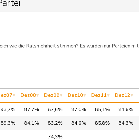
artei
CVP
VD
CVP
LU
FDP
BL
 gleich wie die Ratsmehrheit stimmen? Es wurden nur Parteien mi
BDP
GL
csp-ow
OW
BDP
GR
CVP
LU
ez07
Dez08
Dez09
Dez10
Dez11
Dez12
CVP
TI
93,7%
87,7%
87,6%
87,0%
85,1%
81,6%
CVP
VS
89,3%
84,1%
83,2%
84,6%
85,8%
84,3%
CVP
JU
74,3%