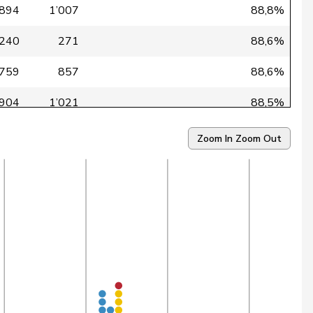
894
1’007
88,8%
240
271
88,6%
759
857
88,6%
904
1’021
88,5%
835
946
88,3%
Zoom In
Zoom Out
846
963
87,9%
834
956
87,2%
869
996
87,2%
207
238
87,0%
766
882
86,8%