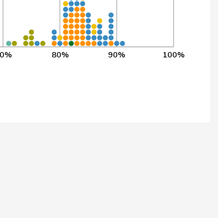
862
993
86,8%
809
939
86,2%
696
813
85,6%
70%
80%
90%
100%
877
1’024
85,6%
840
982
85,5%
791
926
85,4%
659
773
85,3%
839
984
85,3%
830
975
85,1%
896
1’057
84,8%
870
1’027
84,7%