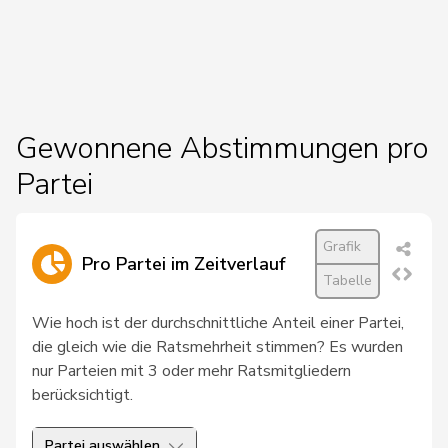
von
39
Patricia
FDP
BS
Falkenstein
40
Farinelli
Alex
FDP
TI
24
Ritter
Markus
Mitte
SG
Gewonnene Abstimmungen pro
Partei
26
Gmür
Alois
Mitte
SZ
Glanzmann-
22
Ida
Mitte
LU
Hunkeler
Grafik
Pro Partei im Zeitverlauf
Tabelle
32
Cottier
Damien
FDP
NE
Wie hoch ist der durchschnittliche Anteil einer Partei,
29
Giacometti
Anna
FDP
GR
die gleich wie die Ratsmehrheit stimmen? Es wurden
nur Parteien mit 3 oder mehr Ratsmitgliedern
44
Bourgeois
Jacques
FDP
FR
berücksichtigt.
Vincenz-
36
Susanne
FDP
SG
Stauffacher
Partei auswählen