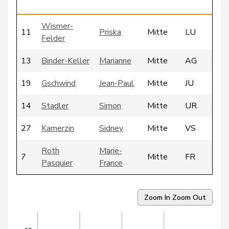
Wismer-
11
Priska
Mitte
LU
Felder
13
Binder-Keller
Marianne
Mitte
AG
19
Gschwind
Jean-Paul
Mitte
JU
14
Stadler
Simon
Mitte
UR
27
Kamerzin
Sidney
Mitte
VS
Roth
Marie-
7
Mitte
FR
Pasquier
France
6
Lohr
Christian
Mitte
TG
Zoom In
Zoom Out
12
Maitre
Vincent
Mitte
GE