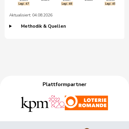
Legi. 47
Legi. 48
Legi. 49
72
Gredig
Corina
glp
ZH
Aktualisiert: 04.08.2026
74
Streiff-Feller
Marianne
EVP
BE
Methodik & Quellen
77
Dobler
Marcel
FDP
SG
50
Walti
Beat
FDP
ZH
60
Brunner
Thomas
glp
SG
62
Matter
Michel
glp
GE
Plattformpartner
5
Kutter
Philipp
Mitte
ZH
59
Fluri
Kurt
FDP
SO
70
Flach
Beat
glp
AG
Tiana
73
Moser
glp
ZH