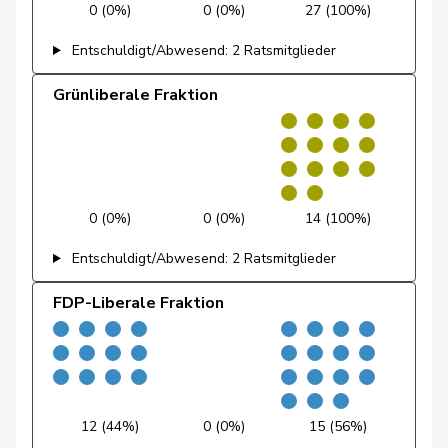
0 (0%)
0 (0%)
27 (100%)
Fiala
Doris
FDP
RL
ZH
Entschuldigt/Abwesend: 2 Ratsmitglieder
Fischer
Roland
glp
GL
LU
Grünliberale Fraktion
Fivaz
Fabien
GRÜNE
G
NE
Flach
Beat
glp
GL
AG
0 (0%)
0 (0%)
14 (100%)
Fluri
Kurt
FDP
RL
SO
Entschuldigt/Abwesend: 2 Ratsmitglieder
Pierre-
Fridez
SP
S
JU
Alain
FDP-Liberale Fraktion
Friedl
Claudia
SP
S
SG
Friedli
Esther
SVP
V
SG
Funiciello
Tamara
SP
S
BE
12 (44%)
0 (0%)
15 (56%)