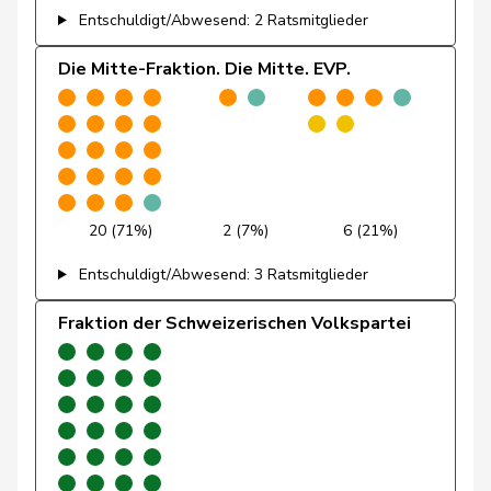
Entschuldigt/Abwesend: 2 Ratsmitglieder
Gafner
Andreas
EDU
V
BE
Die Mitte-Fraktion. Die Mitte. EVP.
Gallati
Jean-Pierre
SVP
V
AG
Andrea
Geissbühler
SVP
V
BE
Martina
Giacometti
Anna
FDP
RL
GR
20 (71%)
2 (7%)
6 (21%)
Giezendanner
Benjamin
SVP
V
AG
Entschuldigt/Abwesend: 3 Ratsmitglieder
Fraktion der Schweizerischen Volkspartei
Girod
Bastien
GRÜNE
G
ZH
Glanzmann-
Ida
CVP
M-E
LU
Hunkeler
Glarner
Andreas
SVP
V
AG