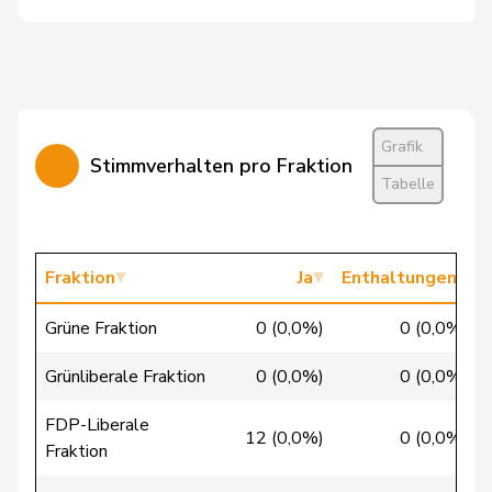
Christ
Katja
glp
GL
BS
Clivaz
Christophe
GRÜNE
G
VS
Cottier
Damien
FDP
RL
NE
Grafik
Crottaz
Brigitte
SP
S
VD
Stimmverhalten pro Fraktion
Tabelle
Dandrès
Christian
SP
S
GE
de Courten
Thomas
SVP
V
BL
Fraktion
Ja
Enthaltungen
de la
Denis
PdA
G
NE
Grüne Fraktion
0 (0,0%)
0 (0,0%)
Reussille
Grünliberale Fraktion
0 (0,0%)
0 (0,0%)
de
Simone
FDP
RL
GE
Montmollin
FDP-Liberale
12 (0,0%)
0 (0,0%)
Fraktion
de Quattro
Jacqueline
FDP
RL
VD