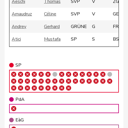
Aeschi
Thomas
SVP
V
ZG
Amaudruz
Céline
SVP
V
GE
Andrey
Gerhard
GRÜNE
G
FR
Atici
Mustafa
SP
S
BS
Badertscher
Christine
GRÜNE
G
BE
SP
Badran
Jacqueline
SP
S
ZH
Barrile
Angelo
SP
S
ZH
Baumann
Kilian
GRÜNE
G
BE
PdA
Bäumle
Martin
glp
GL
ZH
EàG
Bellaiche
Judith
glp
GL
ZH