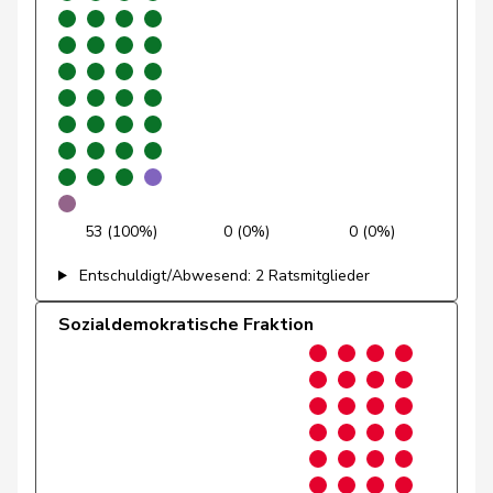
Glättli
Balthasar
GRÜNE
G
ZH
Gmür
Alois
CVP
M-E
SZ
Gössi
Petra
FDP
RL
SZ
Graf-Litscher
Edith
SP
S
TG
Gredig
Corina
glp
GL
ZH
53 (100%)
0 (0%)
0 (0%)
Grin
Jean-Pierre
SVP
V
VD
Entschuldigt/Abwesend: 2 Ratsmitglieder
Grossen
Jürg
glp
GL
BE
Sozialdemokratische Fraktion
Grüter
Franz
SVP
V
LU
Gschwind
Jean-Paul
CVP
M-E
JU
Niklaus-
Gugger
EVP
M-E
ZH
Samuel