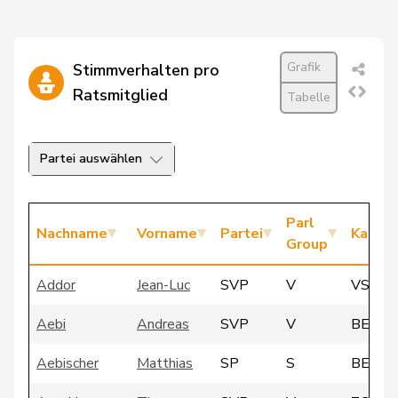
Grafik
Stimmverhalten pro
Ratsmitglied
Tabelle
Partei auswählen
Parl
Nachname
Vorname
Partei
Kanto
Group
Addor
Jean-Luc
SVP
V
VS
Aebi
Andreas
SVP
V
BE
Aebischer
Matthias
SP
S
BE