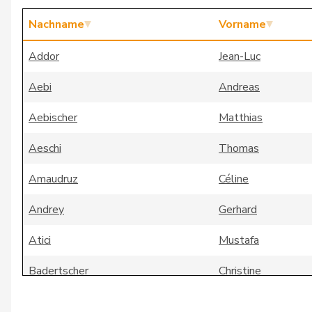
Nachname
Vorname
Addor
Jean-Luc
Aebi
Andreas
Aebischer
Matthias
Aeschi
Thomas
Amaudruz
Céline
Andrey
Gerhard
Atici
Mustafa
Badertscher
Christine
Badran
Jacqueline