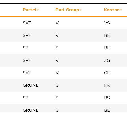
Partei
Parl Group
Kanton
SVP
V
VS
SVP
V
BE
SP
S
BE
SVP
V
ZG
SVP
V
GE
GRÜNE
G
FR
SP
S
BS
GRÜNE
G
BE
SP
S
ZH