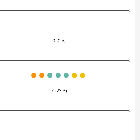
Entschuldigt
Nein
Nein
0 (0%)
Nein
Ja
Nein
7 (23%)
Nein
Ja
Nein
Ja