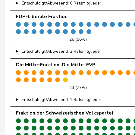
Entschuldigt/Abwesend: 0 Ratsmitglieder
Fiala
Doris
FDP-Liberale Fraktion
Fischer
Roland
Fivaz
Fabien
26 (96%)
Entschuldigt/Abwesend: 2 Ratsmitglieder
Flach
Beat
Die Mitte-Fraktion. Die Mitte. EVP.
Fluri
Kurt
Fridez
Pierre-Alain
23 (77%)
Friedl
Claudia
Entschuldigt/Abwesend: 1 Ratsmitglieder
Friedli
Esther
Fraktion der Schweizerischen Volkspartei
Funiciello
Tamara
Gafner
Andreas