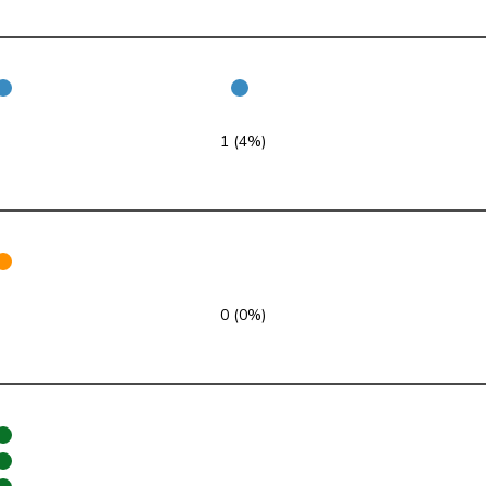
FDP
RL
ZH
glp
GL
LU
GRÜNE
G
NE
1 (4%)
glp
GL
AG
FDP
RL
SO
SP
S
JU
0 (0%)
SP
S
SG
SVP
V
SG
SP
S
BE
EDU
V
BE