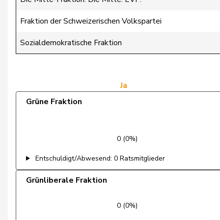
de Quattro
Jacqueline
Fraktion der Schweizerischen Volkspartei
Dettling
Marcel
Sozialdemokratische Fraktion
Dobler
Marcel
Egger
Kurt
Ja
Egger
Mike
Grüne Fraktion
Estermann
Yvette
Eymann
Christoph
0 (0%)
Farinelli
Alex
Entschuldigt/Abwesend: 0 Ratsmitglieder
Fehlmann Rielle
Laurence
Grünliberale Fraktion
Feller
Olivier
0 (0%)
Feri
Yvonne