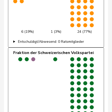
Mitte
M-E
FR
Pasquier
France
Schneider
Ursula
SP
S
FR
Schüttel
Amaudruz
Céline
SVP
V
GE
6 (19%)
1 (3%)
24 (77%)
Entschuldigt/Abwesend: 0 Ratsmitglieder
Dandrès
Christian
SP
S
GE
Fraktion der Schweizerischen Volkspartei
de
Simone
FDP
RL
GE
Montmollin
Fehlmann
Laurence
SP
S
GE
Rielle
Klopfenstein
Delphine
GRÜNE
G
GE
Broggini
Lüscher
Christian
FDP
RL
GE