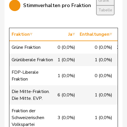
Grafik
Stimmverhalten pro Fraktion
Tabelle
Bellaiche
Judith
glp
GL
ZH
Bertschy
Kathrin
glp
GL
BE
Fraktion
Ja
Enthaltungen
Brunner
Thomas
glp
GL
SG
Grüne Fraktion
0 (0,0%)
0 (0,0%)
26 (
Christ
Katja
glp
GL
BS
Grünliberale Fraktion
1 (0,0%)
1 (0,0%)
12
Fischer
Roland
glp
GL
LU
FDP-Liberale
1 (0,0%)
0 (0,0%)
24
Fraktion
Flach
Beat
glp
GL
AG
Die Mitte-Fraktion.
6 (0,0%)
1 (0,0%)
24
Gredig
Corina
glp
GL
ZH
Die Mitte. EVP.
Grossen
Jürg
glp
GL
BE
Fraktion der
Schweizerischen
3 (0,0%)
1 (0,0%)
49
Mäder
Jörg
glp
GL
ZH
Volkspartei