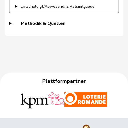
Wismer-
Priska
Mitte
M-E
LU
Entschuldigt/Abwesend: 2 Ratsmitglieder
Felder
Borloz
Frédéric
FDP
RL
VD
Methodik & Quellen
Bourgeois
Jacques
FDP
RL
FR
Cattaneo
Rocco
FDP
RL
TI
Cottier
Damien
FDP
RL
NE
de
Simone
FDP
RL
GE
Montmollin
Plattformpartner
de Quattro
Jacqueline
FDP
RL
VD
Dobler
Marcel
FDP
RL
SG
Farinelli
Alex
FDP
RL
TI