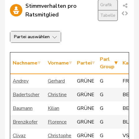
Grafik
Stimmverhalten pro
Ratsmitglied
Tabelle
Partei auswählen
Parl
Nachname
Vorname
Partei
Kanto
Group
Andrey
Gerhard
GRÜNE
G
FR
Badertscher
Christine
GRÜNE
G
BE
Baumann
Kilian
GRÜNE
G
BE
Brenzikofer
Florence
GRÜNE
G
BL
Clivaz
Christophe
GRÜNE
G
VS