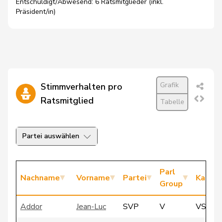
Entschuldigt/Abwesend: 6 Ratsmitglieder (inkl.
Präsident/in)
Grafik
Stimmverhalten pro
Ratsmitglied
Tabelle
Partei auswählen
Parl
Nachname
Vorname
Partei
Kanto
Group
Addor
Jean-Luc
SVP
V
VS