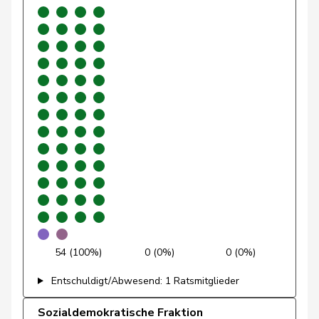
Glarner
Andreas
SVP
V
AG
Glättli
Balthasar
GRÜNE
G
ZH
Gmür
Alois
Mitte
M-E
SZ
Gössi
Petra
FDP
RL
SZ
Graber
Michael
SVP
V
VS
Graf-Litscher
Edith
SP
S
TG
Gredig
Corina
glp
GL
ZH
Grin
Jean-Pierre
SVP
V
VD
54 (100%)
0 (0%)
0 (0%)
Grossen
Jürg
glp
GL
BE
Entschuldigt/Abwesend: 1 Ratsmitglieder
Grüter
Franz
SVP
V
LU
Sozialdemokratische Fraktion