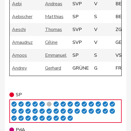
Aebi
Andreas
SVP
V
BE
Aebischer
Matthias
SP
S
BE
Aeschi
Thomas
SVP
V
ZG
Amaudruz
Céline
SVP
V
GE
Amoos
Emmanuel
SP
S
VS
Andrey
Gerhard
GRÜNE
G
FR
Atici
Mustafa
SP
S
BS
SP
Badertscher
Christine
GRÜNE
G
BE
Badran
Jacqueline
SP
S
ZH
Barrile
Angelo
SP
S
ZH
PdA