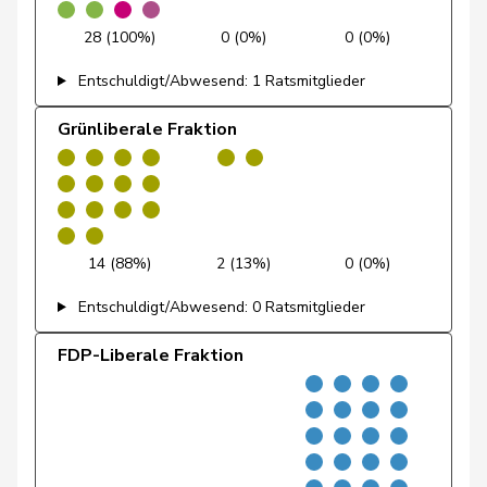
28 (100%)
0 (0%)
0 (0%)
Feller
Olivier
FDP
RL
VD
Entschuldigt/Abwesend: 1 Ratsmitglieder
Feri
Yvonne
SP
S
AG
Grünliberale Fraktion
Fiala
Doris
FDP
RL
ZH
Fischer
Benjamin
SVP
V
ZH
Fischer
Roland
glp
GL
LU
14 (88%)
2 (13%)
0 (0%)
Fivaz
Fabien
GRÜNE
G
NE
Entschuldigt/Abwesend: 0 Ratsmitglieder
Flach
Beat
glp
GL
AG
FDP-Liberale Fraktion
Fluri
Kurt
FDP
RL
SO
Pierre-
Fridez
SP
S
JU
Alain