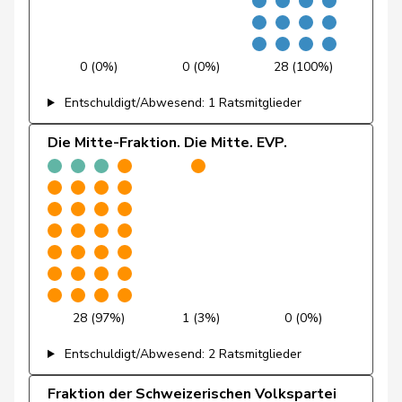
Friedl
Claudia
SP
S
SG
0 (0%)
0 (0%)
28 (100%)
Friedli
Esther
SVP
V
SG
Entschuldigt/Abwesend: 1 Ratsmitglieder
Funiciello
Tamara
SP
S
BE
Die Mitte-Fraktion. Die Mitte. EVP.
Gafner
Andreas
EDU
V
BE
Andrea
Geissbühler
SVP
V
BE
Martina
Giacometti
Anna
FDP
RL
GR
Giezendanner
Benjamin
SVP
V
AG
28 (97%)
1 (3%)
0 (0%)
Girod
Bastien
GRÜNE
G
ZH
Entschuldigt/Abwesend: 2 Ratsmitglieder
Glanzmann-
Ida
Mitte
M-E
LU
Hunkeler
Fraktion der Schweizerischen Volkspartei