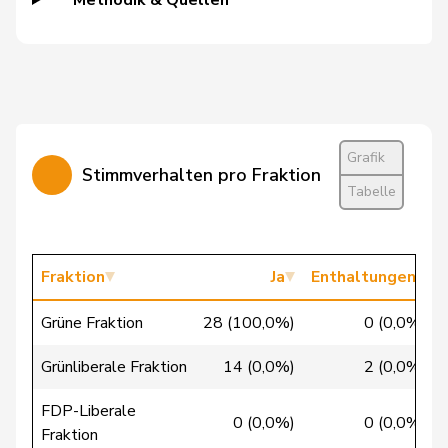
Methodik & Quellen
Candinas
Martin
Mitte
M-E
GR
Cattaneo
Rocco
FDP
RL
TI
Christ
Katja
glp
GL
BS
Grafik
Stimmverhalten pro Fraktion
Tabelle
Clivaz
Christophe
GRÜNE
G
VS
Cottier
Damien
FDP
RL
NE
Fraktion
Ja
Enthaltungen
Crottaz
Brigitte
SP
S
VD
Grüne Fraktion
28 (100,0%)
0 (0,0%)
Dandrès
Christian
SP
S
GE
Grünliberale Fraktion
14 (0,0%)
2 (0,0%)
de Courten
Thomas
SVP
V
BL
FDP-Liberale
de la
0 (0,0%)
0 (0,0%)
Denis
PdA
G
NE
Fraktion
Reussille