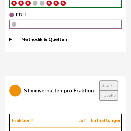
Grossen
Jürg
glp
GL
BE
EDU
Guggisberg
Lars
SVP
V
BE
Hess
Erich
SVP
V
BE
Methodik & Quellen
Hess
Lorenz
Mitte
M-E
BE
Imboden
Natalie
GRÜNE
G
BE
Jost
Marc
EVP
M-E
BE
Grafik
Markwalder
Christa
FDP
RL
BE
Stimmverhalten pro Fraktion
Tabelle
Masshardt
Nadine
SP
S
BE
Mettler
Melanie
glp
GL
BE
Fraktion
Ja
Enthaltungen
Siegenthaler
Heinz
Mitte
M-E
BE