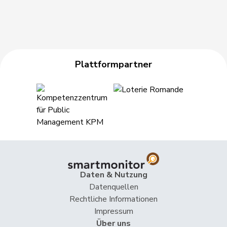
Pult
Jon
SP
S
GR
Pierre-
Fridez
SP
S
JU
Alain
Plattformpartner
Gschwind
Jean-Paul
Mitte
M-E
JU
Birrer-Heimo
Prisca
SP
S
LU
Estermann
Yvette
SVP
V
LU
Fischer
Roland
glp
GL
LU
Glanzmann-
Ida
Mitte
M-E
LU
Daten & Nutzung
Hunkeler
Datenquellen
Grüter
Franz
SVP
V
LU
Rechtliche Informationen
Impressum
Müller
Leo
Mitte
M-E
LU
Über uns