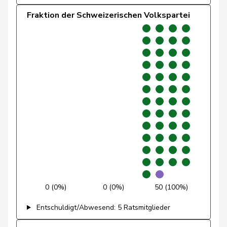
Dandrès
Christian
SP
S
GE
Fraktion der Schweizerischen Volkspartei
de
Simone
FDP
RL
GE
Montmollin
Fehlmann
Laurence
SP
S
GE
Rielle
Klopfenstein
Delphine
GRÜNE
G
GE
Broggini
Lüscher
Christian
FDP
RL
GE
Maitre
Vincent
Mitte
M-E
GE
Matter
Michel
glp
GL
GE
0 (0%)
0 (0%)
50 (100%)
Pasquier-
Isabelle
GRÜNE
G
GE
Entschuldigt/Abwesend: 5 Ratsmitglieder
Eichenberger