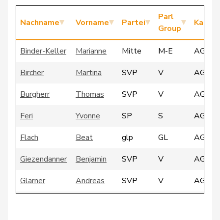
Parl
Nachname
Vorname
Partei
Kanto
Group
Binder-Keller
Marianne
Mitte
M-E
AG
Bircher
Martina
SVP
V
AG
Burgherr
Thomas
SVP
V
AG
Feri
Yvonne
SP
S
AG
Flach
Beat
glp
GL
AG
Giezendanner
Benjamin
SVP
V
AG
Glarner
Andreas
SVP
V
AG
Heimgartner
Stefanie
SVP
V
AG