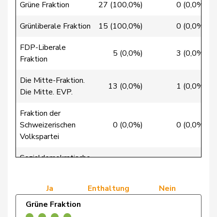
Grüne Fraktion
27 (100,0%)
0 (0,0%)
Trede
Aline
GRÜNE
G
BE
Grünliberale Fraktion
15 (100,0%)
0 (0,0%)
Umbricht
Nadja
SVP
V
BE
FDP-Liberale
Pieren
5 (0,0%)
3 (0,0%)
Fraktion
von
Erich
SVP
V
BE
Die Mitte-Fraktion.
Siebenthal
13 (0,0%)
1 (0,0%)
Die Mitte. EVP.
Wasserfallen
Christian
FDP
RL
BE
Fraktion der
Schweizerischen
0 (0,0%)
0 (0,0%)
Wasserfallen
Flavia
SP
S
BE
Volkspartei
Brenzikofer
Florence
GRÜNE
G
BL
Sozialdemokratische
38 (100,0%)
0 (0,0%)
Fraktion
de Courten
Thomas
SVP
V
BL
Ja
Enthaltung
Nein
Marti
Samira
SP
S
BL
Grüne Fraktion