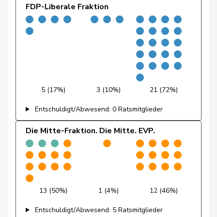
Bourgeois
Jacques
FDP
RL
FR
FDP-Liberale Fraktion
Bulliard-
Christine
Mitte
M-E
FR
Marbach
Pierre-
Page
SVP
V
FR
André
5 (17%)
3 (10%)
21 (72%)
Piller Carrard
Valérie
SP
S
FR
Entschuldigt/Abwesend: 0 Ratsmitglieder
Roth
Marie-
Mitte
M-E
FR
Pasquier
France
Die Mitte-Fraktion. Die Mitte. EVP.
Schneider
Ursula
SP
S
FR
Schüttel
Amaudruz
Céline
SVP
V
GE
13 (50%)
1 (4%)
12 (46%)
Bläsi
Thomas
SVP
V
GE
Entschuldigt/Abwesend: 5 Ratsmitglieder