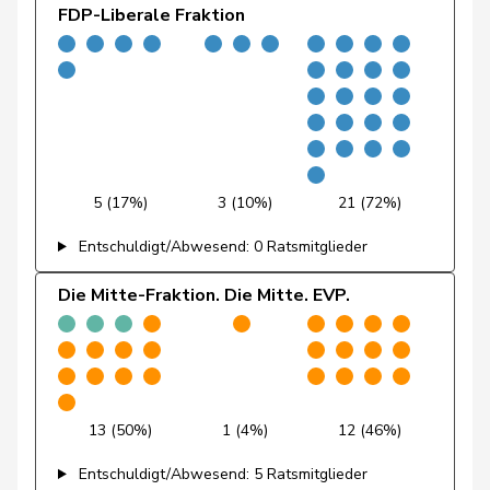
FDP-Liberale Fraktion
Fivaz
Fabien
GRÜNE
G
NE
Flach
Beat
glp
GL
AG
Fluri
Kurt
FDP
RL
SO
Pierre-
Fridez
SP
S
JU
5 (17%)
3 (10%)
21 (72%)
Alain
Entschuldigt/Abwesend: 0 Ratsmitglieder
Friedl
Claudia
SP
S
SG
Die Mitte-Fraktion. Die Mitte. EVP.
Funiciello
Tamara
SP
S
BE
Gafner
Andreas
EDU
V
BE
Andrea
13 (50%)
1 (4%)
12 (46%)
Geissbühler
SVP
V
BE
Martina
Entschuldigt/Abwesend: 5 Ratsmitglieder