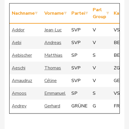
Parl
Nachname
Vorname
Partei
Kanto
Group
Addor
Jean-Luc
SVP
V
VS
Aebi
Andreas
SVP
V
BE
Aebischer
Matthias
SP
S
BE
Aeschi
Thomas
SVP
V
ZG
Amaudruz
Céline
SVP
V
GE
Amoos
Emmanuel
SP
S
VS
Andrey
Gerhard
GRÜNE
G
FR
Atici
Mustafa
SP
S
BS