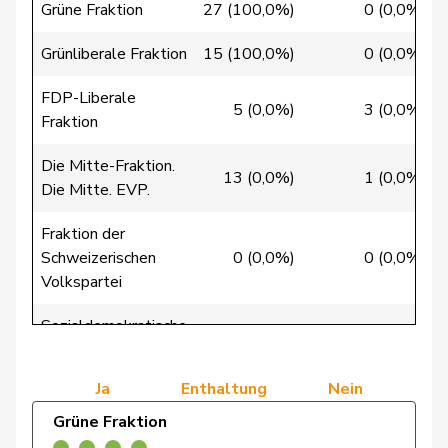
Grüne Fraktion
27 (100,0%)
0 (0,0%)
Crottaz
Brigitte
SP
S
VD
Grünliberale Fraktion
15 (100,0%)
0 (0,0%)
Dandrès
Christian
SP
S
GE
FDP-Liberale
5 (0,0%)
3 (0,0%)
de Courten
Thomas
SVP
V
BL
Fraktion
Die Mitte-Fraktion.
de la
13 (0,0%)
1 (0,0%)
Denis
PdA
G
NE
Die Mitte. EVP.
Reussille
Fraktion der
de
Simone
FDP
RL
GE
Schweizerischen
0 (0,0%)
0 (0,0%)
Montmollin
Volkspartei
de Quattro
Jacqueline
FDP
RL
VD
Sozialdemokratische
38 (100,0%)
0 (0,0%)
Fraktion
Dettling
Marcel
SVP
V
SZ
Ja
Enthaltung
Nein
Dobler
Marcel
FDP
RL
SG
Grüne Fraktion
Egger
Kurt
GRÜNE
G
TG