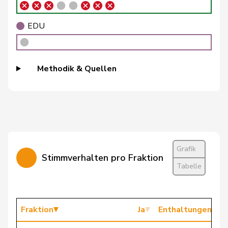
Bühler
Manfred
SVP
V
BE
EDU
Bulliard-
Christine
Mitte
M-E
FR
Marbach
Burgherr
Thomas
SVP
V
AG
Methodik & Quellen
Candinas
Martin
Mitte
M-E
GR
Cattaneo
Rocco
FDP
RL
TI
Grafik
Stimmverhalten pro Fraktion
Tabelle
Christ
Katja
glp
GL
BS
Clivaz
Christophe
GRÜNE
G
VS
Fraktion
Ja
Enthaltungen
Cottier
Damien
FDP
RL
NE