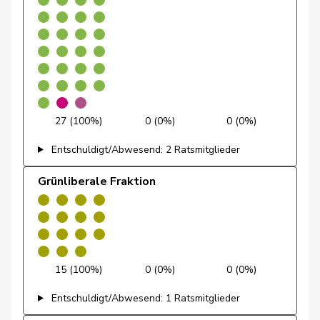
Egger
Mike
SVP
V
SG
Estermann
Yvette
SVP
V
LU
Farinelli
Alex
FDP
RL
TI
27 (100%)
0 (0%)
0 (0%)
Fehlmann
Laurence
SP
S
GE
Entschuldigt/Abwesend: 2 Ratsmitglieder
Rielle
Grünliberale Fraktion
Feller
Olivier
FDP
RL
VD
Feri
Yvonne
SP
S
AG
Fiala
Doris
FDP
RL
ZH
15 (100%)
0 (0%)
0 (0%)
Fischer
Benjamin
SVP
V
ZH
Entschuldigt/Abwesend: 1 Ratsmitglieder
Fischer
Roland
glp
GL
LU