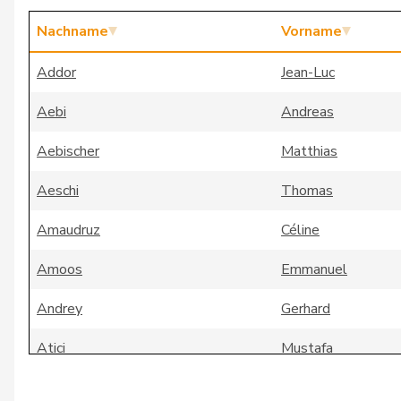
Nachname
Vorname
Addor
Jean-Luc
Aebi
Andreas
Aebischer
Matthias
Aeschi
Thomas
Amaudruz
Céline
Amoos
Emmanuel
Andrey
Gerhard
Atici
Mustafa
Badertscher
Christine