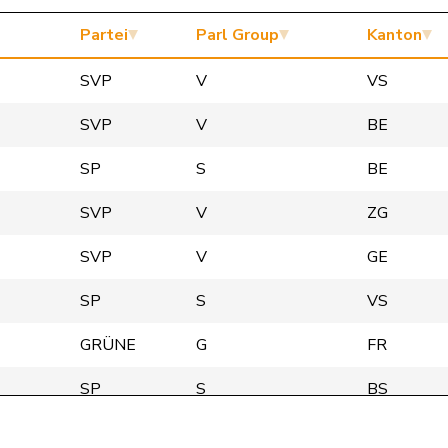
Partei
Parl Group
Kanton
SVP
V
VS
SVP
V
BE
SP
S
BE
SVP
V
ZG
SVP
V
GE
SP
S
VS
GRÜNE
G
FR
SP
S
BS
GRÜNE
G
BE