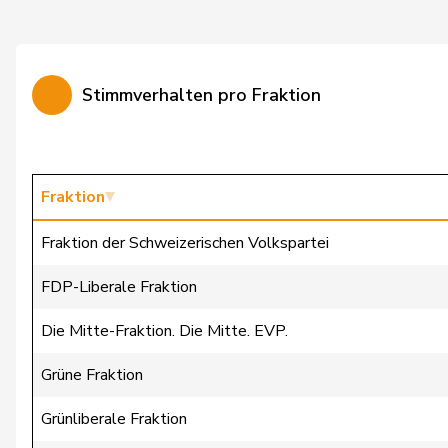
Burgherr
Thomas
Candinas
Martin
Stimmverhalten pro Fraktion
Cattaneo
Rocco
Christ
Katja
Clivaz
Christophe
Fraktion
Cottier
Damien
Fraktion der Schweizerischen Volkspartei
Crottaz
Brigitte
FDP-Liberale Fraktion
Dandrès
Christian
Die Mitte-Fraktion. Die Mitte. EVP.
de Courten
Thomas
Grüne Fraktion
de la Reussille
Denis
Grünliberale Fraktion