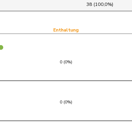
FDP
RL
GE
38 (100,0%)
FDP
RL
VD
SVP
V
SZ
Enthaltung
FDP
RL
SG
GRÜNE
G
TG
0 (0%)
SVP
V
SG
SVP
V
LU
FDP
RL
TI
0 (0%)
SP
S
GE
FDP
RL
VD
SP
S
AG