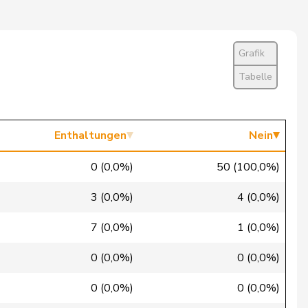
Nein
Präsident/in stimmt nicht ab
Grafik
Entschuldigt
Tabelle
Ja
Ja
Enthaltungen
Nein
Ja
0 (0,0%)
50 (100,0%)
Ja
3 (0,0%)
4 (0,0%)
Ja
7 (0,0%)
1 (0,0%)
Nein
0 (0,0%)
0 (0,0%)
Ja
0 (0,0%)
0 (0,0%)