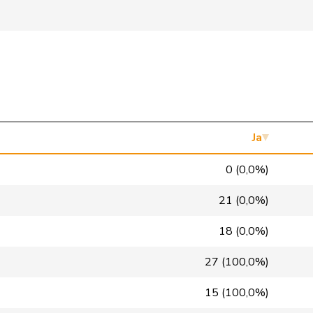
SVP
V
AG
Mitte
M-E
GR
FDP
RL
TI
glp
GL
BS
GRÜNE
G
VS
Ja
FDP
RL
NE
0 (0,0%)
SP
S
VD
21 (0,0%)
SP
S
GE
18 (0,0%)
SVP
V
BL
27 (100,0%)
PdA
G
NE
15 (100,0%)