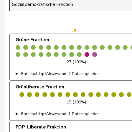
de Montmollin
Simone
Sozialdemokratische Fraktion
de Quattro
Jacqueline
Dettling
Marcel
Ja
Grüne Fraktion
Dobler
Marcel
Egger
Kurt
27 (100%)
Egger
Mike
Entschuldigt/Abwesend: 2 Ratsmitglieder
Estermann
Yvette
Grünliberale Fraktion
Farinelli
Alex
15 (100%)
Fehlmann Rielle
Laurence
Entschuldigt/Abwesend: 1 Ratsmitglieder
Feller
Olivier
FDP-Liberale Fraktion
Feri
Yvonne