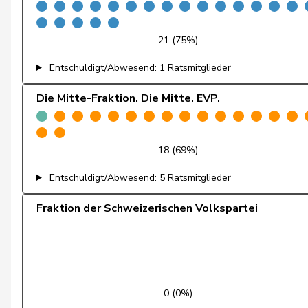
Fiala
Doris
21 (75%)
Fischer
Benjamin
Entschuldigt/Abwesend: 1 Ratsmitglieder
Fischer
Roland
Die Mitte-Fraktion. Die Mitte. EVP.
Fivaz
Fabien
Flach
Beat
18 (69%)
Entschuldigt/Abwesend: 5 Ratsmitglieder
Fluri
Kurt
Fraktion der Schweizerischen Volkspartei
Fridez
Pierre-Alain
Friedl
Claudia
Funiciello
Tamara
0 (0%)
Gafner
Andreas