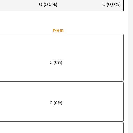
Ja
0 (0,0%)
0 (0,0%)
Ja
Nein
Nein
Ja
Ja
0 (0%)
Nein
Abwesend
Ja
0 (0%)
Ja
Ja
Ja