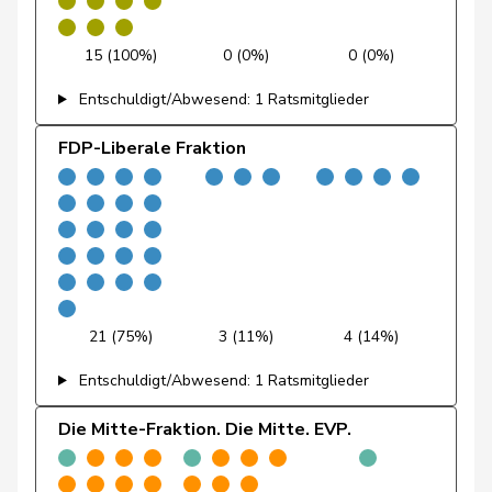
Feri
Yvonne
SP
S
AG
15 (100%)
0 (0%)
0 (0%)
Fiala
Doris
FDP
RL
ZH
Entschuldigt/Abwesend: 1 Ratsmitglieder
Fischer
Benjamin
SVP
V
ZH
FDP-Liberale Fraktion
Fischer
Roland
glp
GL
LU
Fivaz
Fabien
GRÜNE
G
NE
Flach
Beat
glp
GL
AG
Fluri
Kurt
FDP
RL
SO
21 (75%)
3 (11%)
4 (14%)
Pierre-
Entschuldigt/Abwesend: 1 Ratsmitglieder
Fridez
SP
S
JU
Alain
Die Mitte-Fraktion. Die Mitte. EVP.
Friedl
Claudia
SP
S
SG