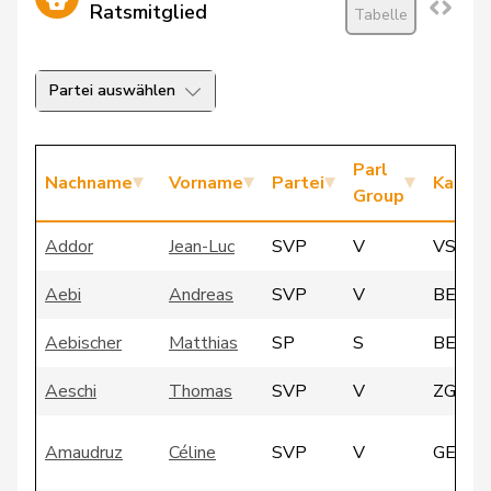
Ratsmitglied
Tabelle
Partei auswählen
Parl
Nachname
Vorname
Partei
Kanto
Group
Addor
Jean-Luc
SVP
V
VS
Aebi
Andreas
SVP
V
BE
Aebischer
Matthias
SP
S
BE
Aeschi
Thomas
SVP
V
ZG
Amaudruz
Céline
SVP
V
GE