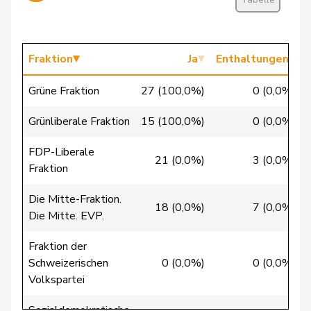
Cattaneo
Rocco
FDP
RL
TI
Christ
Katja
glp
GL
BS
Fraktion
Ja
Enthaltungen
Clivaz
Christophe
GRÜNE
G
VS
Grüne Fraktion
27 (100,0%)
0 (0,0%)
Cottier
Damien
FDP
RL
NE
Grünliberale Fraktion
15 (100,0%)
0 (0,0%)
Crottaz
Brigitte
SP
S
VD
FDP-Liberale
21 (0,0%)
3 (0,0%)
Fraktion
Dandrès
Christian
SP
S
GE
Die Mitte-Fraktion.
18 (0,0%)
7 (0,0%)
de Courten
Thomas
SVP
V
BL
Die Mitte. EVP.
de la
Fraktion der
Denis
PdA
G
NE
Reussille
Schweizerischen
0 (0,0%)
0 (0,0%)
Volkspartei
de
Simone
FDP
RL
GE
Montmollin
Sozialdemokratische