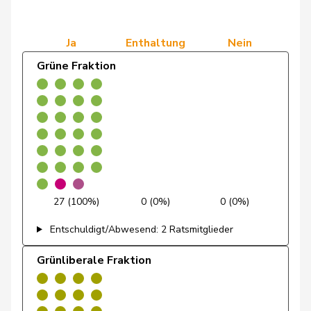
38 (100,0%)
0 (0,0%)
Fraktion
de Quattro
Jacqueline
FDP
RL
VD
Ja
Enthaltung
Nein
Dettling
Marcel
SVP
V
SZ
Grüne Fraktion
Dobler
Marcel
FDP
RL
SG
Egger
Kurt
GRÜNE
G
TG
Egger
Mike
SVP
V
SG
Estermann
Yvette
SVP
V
LU
27 (100%)
0 (0%)
0 (0%)
Farinelli
Alex
FDP
RL
TI
Entschuldigt/Abwesend: 2 Ratsmitglieder
Fehlmann
Grünliberale Fraktion
Laurence
SP
S
GE
Rielle
Feller
Olivier
FDP
RL
VD