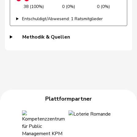
Grossen
Jürg
glp
GL
BE
38 (100%)
0 (0%)
0 (0%)
Grüter
Franz
SVP
V
LU
Entschuldigt/Abwesend: 1 Ratsmitglieder
Gschwind
Jean-Paul
Mitte
M-E
JU
Methodik & Quellen
Niklaus-
Gugger
EVP
M-E
ZH
Samuel
Guggisberg
Lars
SVP
V
BE
Gutjahr
Diana
SVP
V
TG
Gysi
Barbara
SP
S
SG
Plattformpartner
Gysin
Greta
GRÜNE
G
TI
Haab
Martin
SVP
V
ZH
Heer
Alfred
SVP
V
ZH