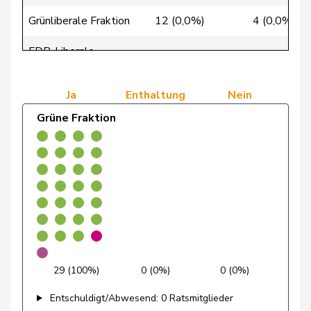
Grünliberale Fraktion
12 (0,0%)
4 (0,0%)
de
Simone
FDP
RL
GE
Montmollin
FDP-Liberale
0 (0,0%)
0 (0,0%)
Fraktion
de Quattro
Jacqueline
FDP
RL
VD
Ja
Enthaltung
Nein
Dettling
Marcel
SVP
V
SZ
Grüne Fraktion
Dobler
Marcel
FDP
RL
SG
Egger
Kurt
GRÜNE
G
TG
Egger
Mike
SVP
V
SG
Estermann
Yvette
SVP
V
LU
29 (100%)
0 (0%)
0 (0%)
Farinelli
Alex
FDP
RL
TI
Entschuldigt/Abwesend: 0 Ratsmitglieder
Fehlmann