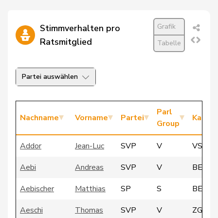
Grafik
Stimmverhalten pro
Ratsmitglied
Tabelle
Partei auswählen
Parl
Nachname
Vorname
Partei
Kanto
Group
Addor
Jean-Luc
SVP
V
VS
Aebi
Andreas
SVP
V
BE
Aebischer
Matthias
SP
S
BE
Aeschi
Thomas
SVP
V
ZG