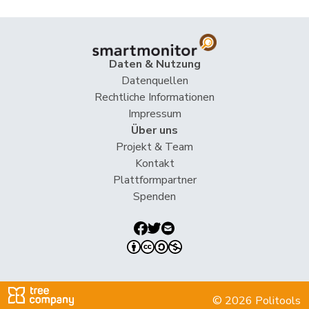
Heimgartner
Stefanie
SVP
V
AG
Herzog
Verena
SVP
V
TG
Daten & Nutzung
Datenquellen
Hess
Erich
SVP
V
BE
Rechtliche Informationen
Impressum
Hess
Lorenz
Mitte
M-E
BE
Über uns
Projekt & Team
Huber
Alois
SVP
V
AG
Kontakt
Plattformpartner
Hurni
Baptiste
SP
S
NE
Spenden
Hurter
Thomas
SVP
V
SH
Imark
Christian
SVP
V
SO
Imboden
Natalie
GRÜNE
G
BE
© 2026 Politools
Matthias