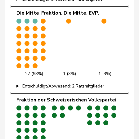
Pierre-
Fridez
SP
S
JU
Alain
Die Mitte-Fraktion. Die Mitte. EVP.
Friedl
Claudia
SP
S
SG
Funiciello
Tamara
SP
S
BE
Gafner
Andreas
EDU
V
BE
Andrea
Geissbühler
SVP
V
BE
Martina
27 (93%)
1 (3%)
1 (3%)
Entschuldigt/Abwesend: 2 Ratsmitglieder
Giacometti
Anna
FDP
RL
GR
Fraktion der Schweizerischen Volkspartei
Giezendanner
Benjamin
SVP
V
AG
Girod
Bastien
GRÜNE
G
ZH
Glanzmann-
Ida
Mitte
M-E
LU
Hunkeler