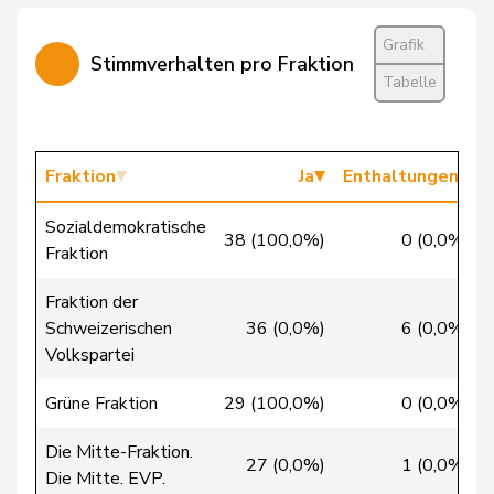
Candinas
Martin
Mitte
M-E
GR
Grafik
Stimmverhalten pro Fraktion
Tabelle
Cattaneo
Rocco
FDP
RL
TI
Christ
Katja
glp
GL
BS
Fraktion
Ja
Enthaltungen
Clivaz
Christophe
GRÜNE
G
VS
Sozialdemokratische
38 (100,0%)
0 (0,0%)
Fraktion
Cottier
Damien
FDP
RL
NE
Fraktion der
Crottaz
Brigitte
SP
S
VD
Schweizerischen
36 (0,0%)
6 (0,0%)
Volkspartei
Dandrès
Christian
SP
S
GE
Grüne Fraktion
29 (100,0%)
0 (0,0%)
de Courten
Thomas
SVP
V
BL
Die Mitte-Fraktion.
de la
27 (0,0%)
1 (0,0%)
Denis
PdA
G
NE
Die Mitte. EVP.
Reussille