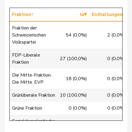
Chappuis
Isabelle
Mitte
M-E
VD
Fraktion
Ja
Enthaltungen
Christ
Katja
glp
GL
BS
Fraktion der
Clivaz
Christophe
GRÜNE
G
VS
Schweizerischen
54 (0,0%)
2 (0,0%)
Volkspartei
Cottier
Damien
FDP
RL
NE
FDP-Liberale
Crottaz
Brigitte
SP
S
VD
27 (100,0%)
0 (0,0%)
Fraktion
Dandrès
Christian
SP
S
GE
Die Mitte-Fraktion.
18 (0,0%)
0 (0,0%)
Die Mitte. EVP.
de Courten
Thomas
SVP
V
BL
Grünliberale Fraktion
10 (100,0%)
0 (0,0%)
de
Simone
FDP
RL
GE
Montmollin
Grüne Fraktion
0 (0,0%)
0 (0,0%)
de Quattro
Jacqueline
FDP
RL
VD
Sozialdemokratische
0 (0,0%)
0 (0,0%)
Fraktion