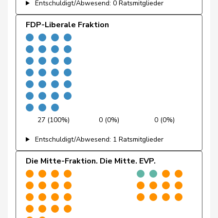
Entschuldigt/Abwesend: 0 Ratsmitglieder
Fischer
Benjamin
SVP
V
ZH
FDP-Liberale Fraktion
Fivaz
Fabien
GRÜNE
G
NE
Flach
Beat
glp
GL
AG
Fonio
Giorgio
Mitte
M-E
TI
Freymond
Sylvain
SVP
V
VD
Pierre-
Fridez
SP
S
JU
27 (100%)
0 (0%)
0 (0%)
Alain
Entschuldigt/Abwesend: 1 Ratsmitglieder
Friedl
Claudia
SP
S
SG
Die Mitte-Fraktion. Die Mitte. EVP.
Funiciello
Tamara
SP
S
BE
Gafner
Andreas
EDU
V
BE
Gartmann
Walter
SVP
V
SG