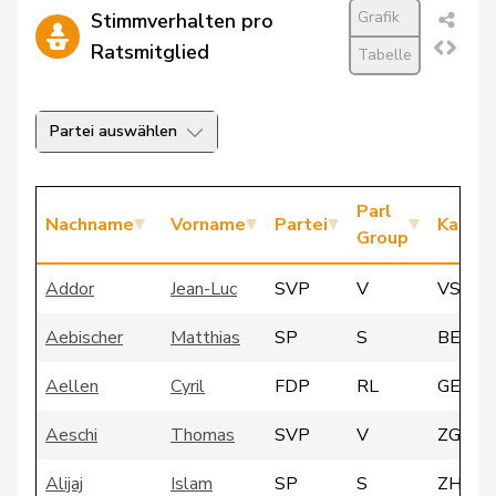
Grafik
Stimmverhalten pro
Ratsmitglied
Tabelle
Partei auswählen
Parl
Nachname
Vorname
Partei
Kanto
Group
Addor
Jean-Luc
SVP
V
VS
Aebischer
Matthias
SP
S
BE
Aellen
Cyril
FDP
RL
GE
Aeschi
Thomas
SVP
V
ZG
Alijaj
Islam
SP
S
ZH