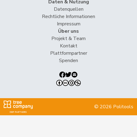
Daten & Nutzung
Jaccoud
Jessica
SP
S
VD
Datenquellen
Rechtliche Informationen
Matthias
Impressum
Jauslin
FDP
RL
AG
Samuel
Über uns
Projekt & Team
Jost
Marc
EVP
M-E
BE
Kontakt
Plattformpartner
Kälin
Irène
GRÜNE
G
AG
Spenden
Kamerzin
Sidney
Mitte
M-E
VS
Kaufmann
Pius
Mitte
M-E
LU
Klopfenstein
Delphine
GRÜNE
G
GE
Broggini
© 2026 Politools
Knutti
Thomas
SVP
V
BE
Kolly
Nicolas
SVP
V
FR