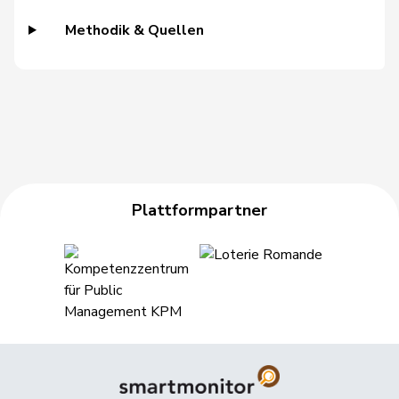
Hässig
Patrick
glp
GL
ZH
Methodik & Quellen
Heer
Alfred
SVP
V
ZH
Heimgartner
Stefanie
SVP
V
AG
Hess
Erich
SVP
V
BE
Hess
Lorenz
Mitte
M-E
BE
Plattformpartner
Huber
Alois
SVP
V
AG
Hübscher
Martin
SVP
V
ZH
Hug
Roman
SVP
V
GR
Hurter
Thomas
SVP
V
SH
Imark
Christian
SVP
V
SO