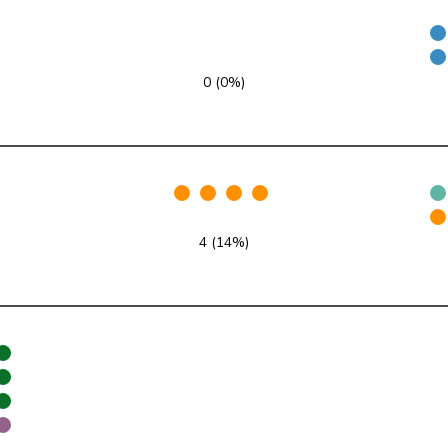
SP
S
GE
SVP
V
ZH
0 (0%)
FDP
RL
VD
SVP
V
ZH
GRÜNE
G
NE
4 (14%)
glp
GL
AG
Mitte
M-E
TI
SVP
V
VD
SP
S
JU
SP
S
SG