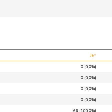
SVP
V
SZ
Mitte
M-E
ZH
SVP
V
NE
SP
S
LU
Mitte
M-E
GR
Ja
Mitte
M-E
VD
0 (0,0%)
glp
GL
BS
0 (0,0%)
GRÜNE
G
VS
0 (0,0%)
FDP
RL
NE
0 (0,0%)
SP
S
VD
66 (100,0%)