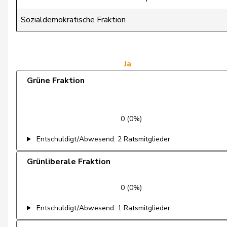
Dandrès
Christian
Sozialdemokratische Fraktion
de Courten
Thomas
de Montmollin
Simone
Ja
Grüne Fraktion
de Quattro
Jacqueline
Dettling
Marcel
0 (0%)
Dobler
Marcel
Entschuldigt/Abwesend: 2 Ratsmitglieder
Docourt
Martine
Grünliberale Fraktion
Durrer-Knobel
Regina
0 (0%)
Egger
Mike
Entschuldigt/Abwesend: 1 Ratsmitglieder
Farinelli
Alex