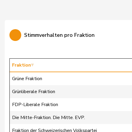
Bürgi
Roman
Bürgin
Yvonne
Stimmverhalten pro Fraktion
Calame
Didier
Candan
Hasan
Candinas
Martin
Fraktion
Chappuis
Isabelle
Grüne Fraktion
Christ
Katja
Grünliberale Fraktion
Clivaz
Christophe
FDP-Liberale Fraktion
Cottier
Damien
Die Mitte-Fraktion. Die Mitte. EVP.
Crottaz
Brigitte
Fraktion der Schweizerischen Volkspartei