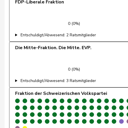
FDP-Liberale Fraktion
Fehlmann Rielle
Laurence
Fehr Düsel
Nina
0 (0%)
Feller
Olivier
Entschuldigt/Abwesend: 2 Ratsmitglieder
Fischer
Benjamin
Die Mitte-Fraktion. Die Mitte. EVP.
Fivaz
Fabien
0 (0%)
Flach
Beat
Entschuldigt/Abwesend: 3 Ratsmitglieder
Fonio
Giorgio
Fraktion der Schweizerischen Volkspartei
Freymond
Sylvain
Fridez
Pierre-Alain
Friedl
Claudia