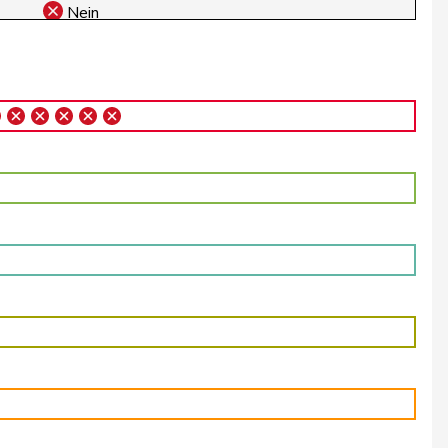
Nein
Nein
Nein
Abwesend
Nein
Nein
Nein
Abwesend
Nein
Nein