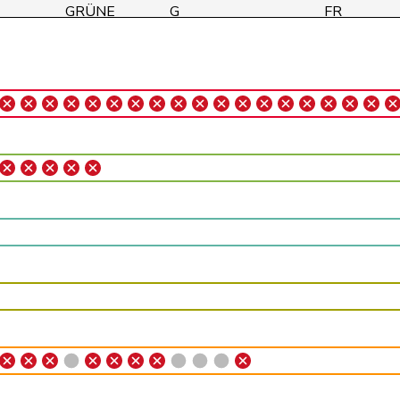
GRÜNE
G
FR
GRÜNE
G
BE
SP
S
ZH
Mitte
M-E
AG
FDP
RL
ZH
Mitte
M-E
ZH
GRÜNE
G
BE
glp
GL
ZH
SP
S
VD
glp
GL
BE