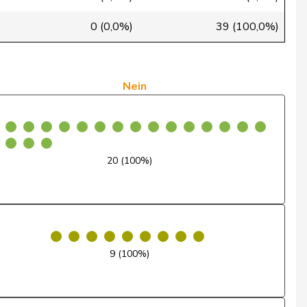
Nein
0 (0,0%)
39 (100,0%)
Ja
Nein
Nein
Entschuldigt
Ja
20 (100%)
Nein
Nein
Nein
9 (100%)
Ja
Nein