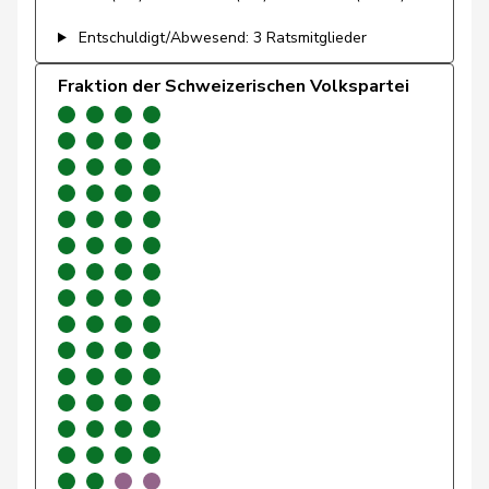
Gartmann
Walter
SVP
V
SG
Entschuldigt/Abwesend: 3 Ratsmitglieder
Giacometti
Anna
FDP
RL
GR
Fraktion der Schweizerischen Volkspartei
Gianini
Simone
FDP
RL
TI
Giezendanner
Benjamin
SVP
V
AG
Girod
Bastien
GRÜNE
G
ZH
Glarner
Andreas
SVP
V
AG
Glättli
Balthasar
GRÜNE
G
ZH
Gobet
Nadine
FDP
RL
FR
Golay
Roger
MCG
V
GE
Götte
Michael
SVP
V
SG