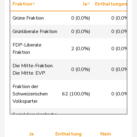
Chappuis
Isabelle
Mitte
M-E
VD
Fraktion
Ja
Enthaltungen
Christ
Katja
glp
GL
BS
Grüne Fraktion
0 (0,0%)
0 (0,0%)
Grünliberale Fraktion
0 (0,0%)
0 (0,0%)
Clivaz
Christophe
GRÜNE
G
VS
FDP-Liberale
2 (0,0%)
0 (0,0%)
Cottier
Damien
FDP
RL
NE
Fraktion
Crottaz
Brigitte
SP
S
VD
Die Mitte-Fraktion.
0 (0,0%)
0 (0,0%)
Die Mitte. EVP.
Dandrès
Christian
SP
S
GE
Fraktion der
de Courten
Thomas
SVP
V
BL
Schweizerischen
62 (100,0%)
0 (0,0%)
Volkspartei
de
Simone
FDP
RL
GE
Montmollin
Sozialdemokratische
0 (0,0%)
0 (0,0%)
Fraktion
de Quattro
Jacqueline
FDP
RL
VD
Ja
Enthaltung
Nein