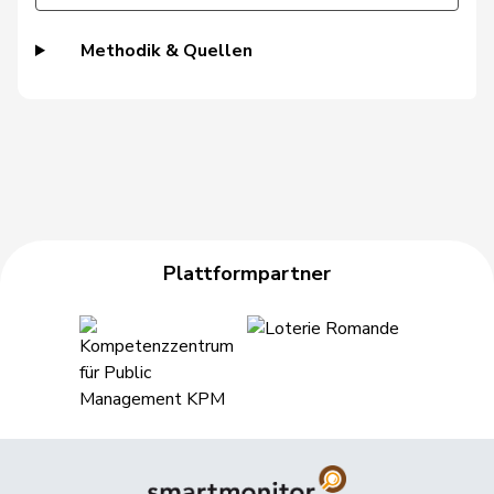
Hässig
Patrick
glp
GL
ZH
Methodik & Quellen
Heer
Alfred
SVP
V
ZH
Heimgartner
Stefanie
SVP
V
AG
Hess
Erich
SVP
V
BE
Hess
Lorenz
Mitte
M-E
BE
Plattformpartner
Huber
Alois
SVP
V
AG
Hübscher
Martin
SVP
V
ZH
Hug
Roman
SVP
V
GR
Hurter
Thomas
SVP
V
SH
Imark
Christian
SVP
V
SO