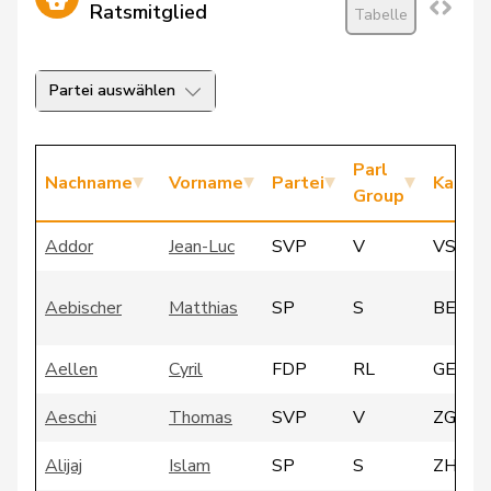
Ratsmitglied
Tabelle
Partei auswählen
Parl
Nachname
Vorname
Partei
Kanto
Group
Addor
Jean-Luc
SVP
V
VS
Aebischer
Matthias
SP
S
BE
Aellen
Cyril
FDP
RL
GE
Aeschi
Thomas
SVP
V
ZG
Alijaj
Islam
SP
S
ZH