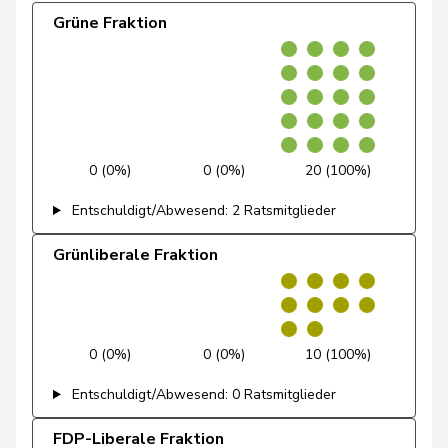
Dettling
Marcel
SVP
V
SZ
Grüne Fraktion
Dobler
Marcel
FDP
RL
SG
Docourt
Martine
SP
S
NE
Durrer-
Regina
Mitte
M-E
NW
0 (0%)
0 (0%)
20 (100%)
Knobel
Entschuldigt/Abwesend: 2 Ratsmitglieder
Egger
Mike
SVP
V
SG
Grünliberale Fraktion
Farinelli
Alex
FDP
RL
TI
Fehlmann
Laurence
SP
S
GE
Rielle
0 (0%)
0 (0%)
10 (100%)
Fehr Düsel
Nina
SVP
V
ZH
Entschuldigt/Abwesend: 0 Ratsmitglieder
Feller
Olivier
FDP
RL
VD
FDP-Liberale Fraktion