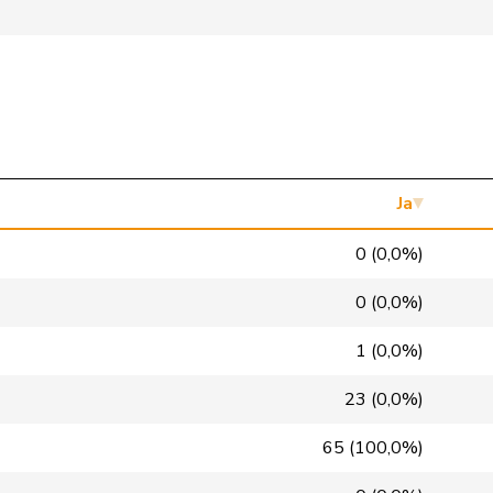
SVP
V
SZ
Mitte
M-E
ZH
SVP
V
NE
SP
S
LU
Mitte
M-E
GR
Ja
Mitte
M-E
VD
0 (0,0%)
glp
GL
BS
0 (0,0%)
GRÜNE
G
VS
1 (0,0%)
FDP
RL
NE
23 (0,0%)
SP
S
VD
65 (100,0%)
SP
S
GE