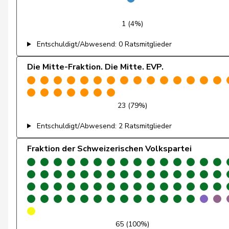
Fehr Düsel
Nina
1 (4%)
Feller
Olivier
Entschuldigt/Abwesend: 0 Ratsmitglieder
Fischer
Benjamin
Die Mitte-Fraktion. Die Mitte. EVP.
Fivaz
Fabien
23 (79%)
Flach
Beat
Entschuldigt/Abwesend: 2 Ratsmitglieder
Fonio
Giorgio
Fraktion der Schweizerischen Volkspartei
Freymond
Sylvain
Fridez
Pierre-Alain
Friedl
Claudia
Funiciello
Tamara
65 (100%)