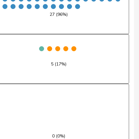
Ja
27 (96%)
Nein
Ja
Nein
5 (17%)
Nein
Enthaltung
Ja
Nein
Nein
Nein
0 (0%)