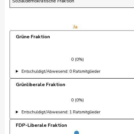
Sozialdemokratische Fraktion
de Courten
Thomas
de Montmollin
Simone
Ja
Grüne Fraktion
de Quattro
Jacqueline
Dettling
Marcel
0 (0%)
Dobler
Marcel
Entschuldigt/Abwesend: 0 Ratsmitglieder
Docourt
Martine
Grünliberale Fraktion
Durrer-Knobel
Regina
0 (0%)
Egger
Mike
Entschuldigt/Abwesend: 1 Ratsmitglieder
Farinelli
Alex
FDP-Liberale Fraktion
Fehlmann Rielle
Laurence