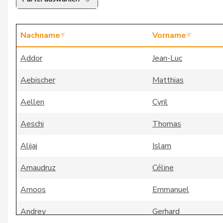
Nachname
Vorname
Addor
Jean-Luc
Aebischer
Matthias
Aellen
Cyril
Aeschi
Thomas
Alijaj
Islam
Amaudruz
Céline
Amoos
Emmanuel
Andrey
Gerhard