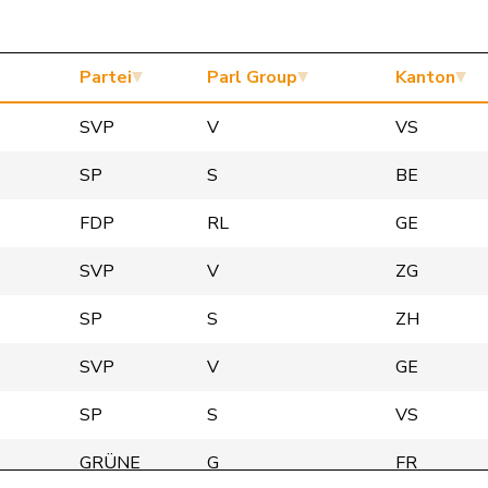
Partei
Parl Group
Kanton
SVP
V
VS
SP
S
BE
FDP
RL
GE
SVP
V
ZG
SP
S
ZH
SVP
V
GE
SP
S
VS
GRÜNE
G
FR