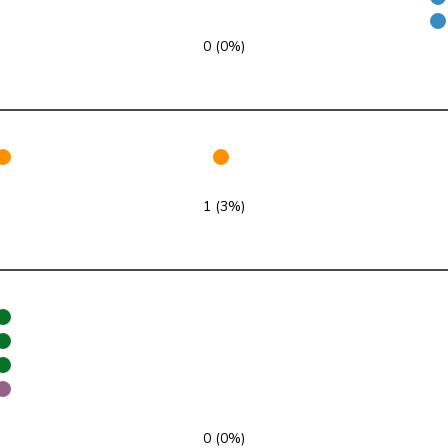
SVP
V
ZH
0 (0%)
FDP
RL
VD
SVP
V
ZH
GRÜNE
G
NE
1 (3%)
glp
GL
AG
Mitte
M-E
TI
SVP
V
VD
SP
S
JU
SP
S
SG
SP
S
BE
0 (0%)