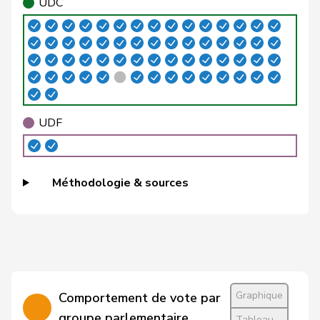
UDC
Brizzi
Simona
PSS
S
AG
Roland
Büchel
UDC
V
SG
Rino
Buffat
Michaël
UDC
V
VD
UDF
Bühler
Manfred
UDC
V
BE
Bulliard-
Christine
Centre
M-E
FR
Méthodologie & sources
Marbach
Burgherr
Thomas
UDC
V
AG
Bürgi
Roman
UDC
V
SZ
Bürgin
Yvonne
Centre
M-E
ZH
Graphique
Comportement de vote par
Calame
Didier
UDC
V
NE
groupe parlementaire
Tableau