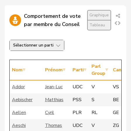
Graphique
Comportement de vote
par membre du Conseil
Tableau
Sélectionner un parti
Parl
Nom
Prénom
Parti
Canton
Group
Addor
Jean-Luc
UDC
V
VS
Aebischer
Matthias
PSS
S
BE
Aellen
Cyril
PLR
RL
GE
Aeschi
Thomas
UDC
V
ZG