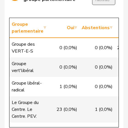
Candan
Hasan
PSS
S
LU
Candinas
Martin
Centre
M-E
GR
Groupe
Oui
Abstentions
parlementaire
Chappuis
Isabelle
Centre
M-E
VD
Groupe des
0 (0,0%)
0 (0,0%)
22 (
Christ
Katja
pvl
GL
BS
VERT-E-S
VERT-
Groupe
Clivaz
Christophe
G
VS
0 (0,0%)
0 (0,0%)
9 (
E-S
vert'libéral
Cottier
Damien
PLR
RL
NE
Groupe libéral-
1 (0,0%)
0 (0,0%)
27
radical
Crottaz
Brigitte
PSS
S
VD
Le Groupe du
Dandrès
Christian
PSS
S
GE
Centre. Le
23 (0,0%)
1 (0,0%)
5
Centre. PEV.
de Courten
Thomas
UDC
V
BL