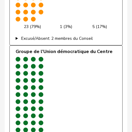
Funiciello
Tamara
PSS
S
BE
Gafner
Andreas
UDF
V
BE
23 (79%)
1 (3%)
5 (17%)
Gartmann
Walter
UDC
V
SG
Excusé/Absent: 2 membres du Conseil
Giacometti
Anna
PLR
RL
GR
Groupe de l'Union démocratique du Centre
Gianini
Simone
PLR
RL
TI
Giezendanner
Benjamin
UDC
V
AG
VERT-
Girod
Bastien
G
ZH
E-S
Glarner
Andreas
UDC
V
AG
VERT-
Glättli
Balthasar
G
ZH
E-S