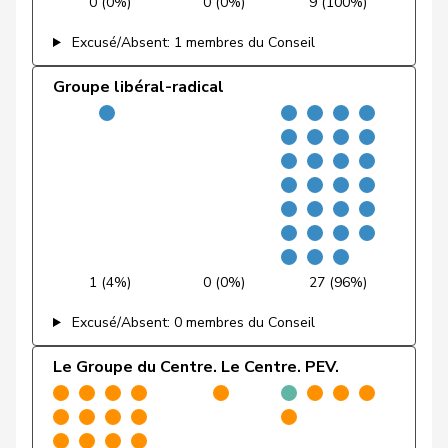
0 (0%)
0 (0%)
9 (100%)
Fehr Düsel
Nina
UDC
V
ZH
Excusé/Absent: 1 membres du Conseil
Feller
Olivier
PLR
RL
VD
Groupe libéral-radical
Fischer
Benjamin
UDC
V
ZH
VERT-
Fivaz
Fabien
G
NE
E-S
Flach
Beat
pvl
GL
AG
Fonio
Giorgio
Centre
M-E
TI
1 (4%)
0 (0%)
27 (96%)
Freymond
Sylvain
UDC
V
VD
Excusé/Absent: 0 membres du Conseil
Pierre-
Le Groupe du Centre. Le Centre. PEV.
Fridez
PSS
S
JU
Alain
Friedl
Claudia
PSS
S
SG