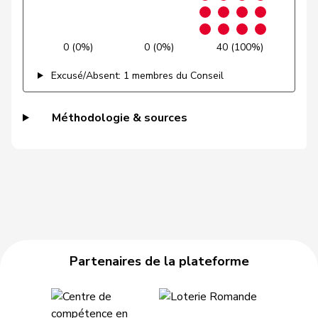
Gysi
Barbara
PSS
S
SG
0 (0%)
0 (0%)
40 (100%)
VERT-
Gysin
Greta
G
TI
E-S
Excusé/Absent: 1 membres du Conseil
Haab
Martin
UDC
V
ZH
Méthodologie & sources
Hässig
Patrick
pvl
GL
ZH
Heer
Alfred
UDC
V
ZH
Heimgartner
Stefanie
UDC
V
AG
Hess
Erich
UDC
V
BE
Partenaires de la plateforme
Hess
Lorenz
Centre
M-E
BE
Huber
Alois
UDC
V
AG