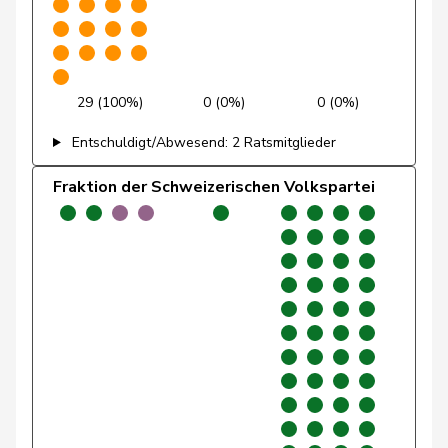
Giacometti
Anna
FDP
RL
GR
Gianini
Simone
FDP
RL
TI
29 (100%)
0 (0%)
0 (0%)
Giezendanner
Benjamin
SVP
V
AG
Entschuldigt/Abwesend: 2 Ratsmitglieder
Girod
Bastien
GRÜNE
G
ZH
Fraktion der Schweizerischen Volkspartei
Glarner
Andreas
SVP
V
AG
Glättli
Balthasar
GRÜNE
G
ZH
Gobet
Nadine
FDP
RL
FR
Golay
Roger
MCG
V
GE
Götte
Michael
SVP
V
SG
Graber
Michael
SVP
V
VS