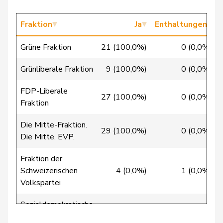
Chappuis
Isabelle
Mitte
M-E
VD
Fraktion
Ja
Enthaltungen
Christ
Katja
glp
GL
BS
Grüne Fraktion
21 (100,0%)
0 (0,0%)
Clivaz
Christophe
GRÜNE
G
VS
Grünliberale Fraktion
9 (100,0%)
0 (0,0%)
Cottier
Damien
FDP
RL
NE
FDP-Liberale
Crottaz
Brigitte
SP
S
VD
27 (100,0%)
0 (0,0%)
Fraktion
Dandrès
Christian
SP
S
GE
Die Mitte-Fraktion.
29 (100,0%)
0 (0,0%)
Die Mitte. EVP.
de Courten
Thomas
SVP
V
BL
Fraktion der
de
Simone
FDP
RL
GE
Schweizerischen
4 (0,0%)
1 (0,0%)
Montmollin
Volkspartei
de Quattro
Jacqueline
FDP
RL
VD
Sozialdemokratische
40 (100,0%)
0 (0,0%)
Fraktion
Dettling
Marcel
SVP
V
SZ