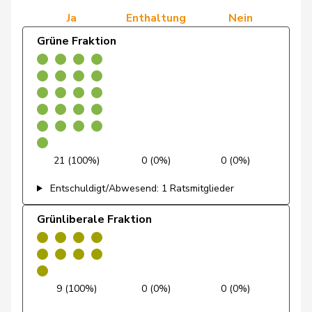
Ja
Enthaltung
Nein
Dobler
Marcel
FDP
RL
SG
Grüne Fraktion
Docourt
Martine
SP
S
NE
Durrer-
Regina
Mitte
M-E
NW
Knobel
Egger
Mike
SVP
V
SG
21 (100%)
0 (0%)
0 (0%)
Farinelli
Alex
FDP
RL
TI
Entschuldigt/Abwesend: 1 Ratsmitglieder
Fehlmann
Laurence
SP
S
GE
Rielle
Grünliberale Fraktion
Fehr Düsel
Nina
SVP
V
ZH
Feller
Olivier
FDP
RL
VD
9 (100%)
0 (0%)
0 (0%)