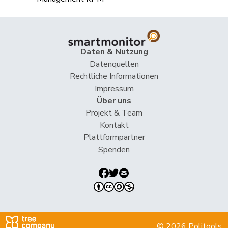
Jaccoud
Jessica
SP
S
VD
Matthias
Jauslin
FDP
RL
AG
Samuel
Daten & Nutzung
Jost
Marc
EVP
M-E
BE
Datenquellen
Rechtliche Informationen
Kälin
Irène
GRÜNE
G
AG
Impressum
Über uns
Kamerzin
Sidney
Mitte
M-E
VS
Projekt & Team
Kontakt
Kaufmann
Pius
Mitte
M-E
LU
Plattformpartner
Klopfenstein
Spenden
Delphine
GRÜNE
G
GE
Broggini
Knutti
Thomas
SVP
V
BE
Kolly
Nicolas
SVP
V
FR
© 2026 Politools