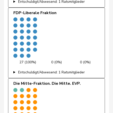
Entschuldigt/Abwesend: 1 Ratsmitglieder
Fischer
Benjamin
SVP
V
ZH
FDP-Liberale Fraktion
Fivaz
Fabien
GRÜNE
G
NE
Flach
Beat
glp
GL
AG
Fonio
Giorgio
Mitte
M-E
TI
Freymond
Sylvain
SVP
V
VD
Pierre-
Fridez
SP
S
JU
27 (100%)
0 (0%)
0 (0%)
Alain
Entschuldigt/Abwesend: 1 Ratsmitglieder
Friedl
Claudia
SP
S
SG
Die Mitte-Fraktion. Die Mitte. EVP.
Funiciello
Tamara
SP
S
BE
Gafner
Andreas
EDU
V
BE
Gartmann
Walter
SVP
V
SG