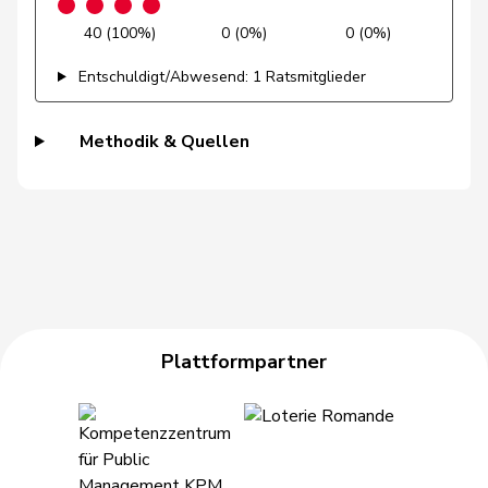
40 (100%)
0 (0%)
0 (0%)
Heer
Alfred
SVP
V
ZH
Entschuldigt/Abwesend: 1 Ratsmitglieder
Heimgartner
Stefanie
SVP
V
AG
Methodik & Quellen
Hess
Erich
SVP
V
BE
Hess
Lorenz
Mitte
M-E
BE
Huber
Alois
SVP
V
AG
Hübscher
Martin
SVP
V
ZH
Hug
Roman
SVP
V
GR
Plattformpartner
Hurter
Thomas
SVP
V
SH
Imark
Christian
SVP
V
SO