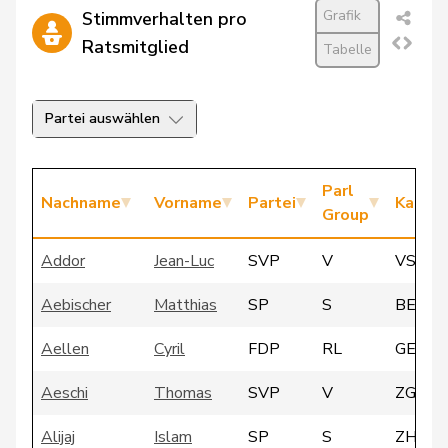
Grafik
Stimmverhalten pro
Ratsmitglied
Tabelle
Partei auswählen
Parl
Nachname
Vorname
Partei
Kanto
Group
Addor
Jean-Luc
SVP
V
VS
Aebischer
Matthias
SP
S
BE
Aellen
Cyril
FDP
RL
GE
Aeschi
Thomas
SVP
V
ZG
Alijaj
Islam
SP
S
ZH