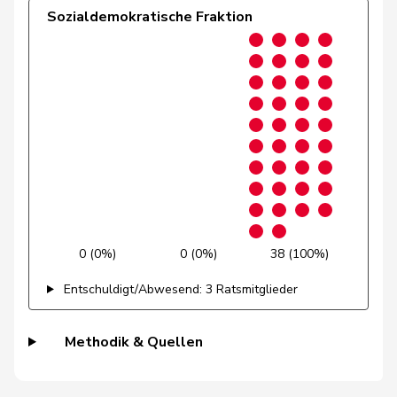
Sozialdemokratische Fraktion
Gredig
Corina
glp
GL
ZH
Grossen
Jürg
glp
GL
BE
Grüter
Franz
SVP
V
LU
Niklaus-
Gugger
EVP
M-E
ZH
Samuel
Guggisberg
Lars
SVP
V
BE
Gutjahr
Diana
SVP
V
TG
0 (0%)
0 (0%)
38 (100%)
Entschuldigt/Abwesend: 3 Ratsmitglieder
Gysi
Barbara
SP
S
SG
Gysin
Greta
GRÜNE
G
TI
Methodik & Quellen
Haab
Martin
SVP
V
ZH