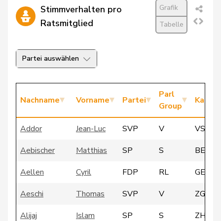
Grafik
Stimmverhalten pro
Ratsmitglied
Tabelle
Partei auswählen
Parl
Nachname
Vorname
Partei
Kanto
Group
Addor
Jean-Luc
SVP
V
VS
Aebischer
Matthias
SP
S
BE
Aellen
Cyril
FDP
RL
GE
Aeschi
Thomas
SVP
V
ZG
Alijaj
Islam
SP
S
ZH