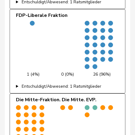
Entschuldigt/Abwesend: 1 Ratsmitglieder
Fischer
Benjamin
SVP
V
ZH
FDP-Liberale Fraktion
Fivaz
Fabien
GRÜNE
G
NE
Flach
Beat
glp
GL
AG
Fonio
Giorgio
Mitte
M-E
TI
Freymond
Sylvain
SVP
V
VD
1 (4%)
0 (0%)
26 (96%)
Pierre-
Fridez
SP
S
JU
Alain
Entschuldigt/Abwesend: 1 Ratsmitglieder
Friedl
Claudia
SP
S
SG
Die Mitte-Fraktion. Die Mitte. EVP.
Funiciello
Tamara
SP
S
BE
Gafner
Andreas
EDU
V
BE