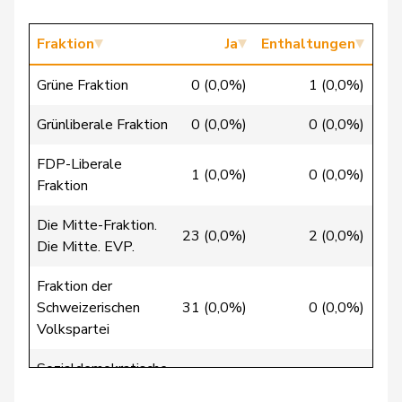
Candinas
Martin
Mitte
M-E
GR
Fraktion
Ja
Enthaltungen
Chappuis
Isabelle
Mitte
M-E
VD
Grüne Fraktion
0 (0,0%)
1 (0,0%)
Christ
Katja
glp
GL
BS
Grünliberale Fraktion
0 (0,0%)
0 (0,0%)
9
Clivaz
Christophe
GRÜNE
G
VS
FDP-Liberale
1 (0,0%)
0 (0,0%)
Cottier
Damien
FDP
RL
NE
Fraktion
Crottaz
Brigitte
SP
S
VD
Die Mitte-Fraktion.
23 (0,0%)
2 (0,0%)
Die Mitte. EVP.
Dandrès
Christian
SP
S
GE
Fraktion der
de Courten
Thomas
SVP
V
BL
Schweizerischen
31 (0,0%)
0 (0,0%)
Volkspartei
de
Simone
FDP
RL
GE
Montmollin
Sozialdemokratische
0 (0,0%)
0 (0,0%)
38 
Fraktion
de Quattro
Jacqueline
FDP
RL
VD