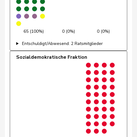
Götte
Michael
SVP
V
SG
Graber
Michael
SVP
V
VS
Gredig
Corina
glp
GL
ZH
65 (100%)
0 (0%)
0 (0%)
Entschuldigt/Abwesend: 2 Ratsmitglieder
Grossen
Jürg
glp
GL
BE
Sozialdemokratische Fraktion
Grüter
Franz
SVP
V
LU
Niklaus-
Gugger
EVP
M-E
ZH
Samuel
Guggisberg
Lars
SVP
V
BE
Gutjahr
Diana
SVP
V
TG
Gysi
Barbara
SP
S
SG
Gysin
Greta
GRÜNE
G
TI