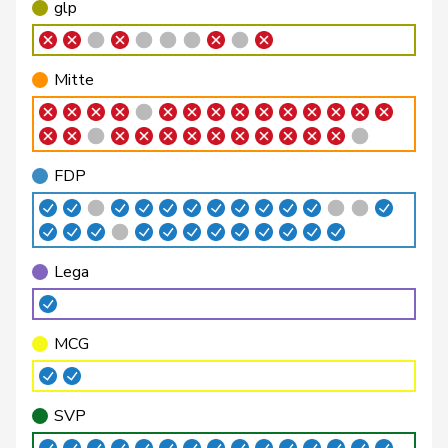
glp
Bendahan
Samuel
SP
S
VD
Mitte
Bertschy
Kathrin
glp
GL
BE
Bircher
Martina
SVP
V
AG
FDP
Bläsi
Thomas
SVP
V
GE
Blunschy
Dominik
Mitte
M-E
SZ
Lega
Philipp
Bregy
Mitte
M-E
VS
Matthias
MCG
Brenzikofer
Florence
GRÜNE
G
BL
Brizzi
Simona
SP
S
AG
SVP