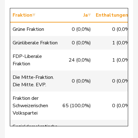
Chappuis
Isabelle
Mitte
M-E
VD
Fraktion
Ja
Enthaltungen
Christ
Katja
glp
GL
BS
Grüne Fraktion
0 (0,0%)
0 (0,0%)
Clivaz
Christophe
GRÜNE
G
VS
Grünliberale Fraktion
0 (0,0%)
1 (0,0%)
FDP-Liberale
Cottier
Damien
FDP
RL
NE
24 (0,0%)
1 (0,0%)
Fraktion
Crottaz
Brigitte
SP
S
VD
Die Mitte-Fraktion.
0 (0,0%)
0 (0,0%)
Die Mitte. EVP.
Dandrès
Christian
SP
S
GE
Fraktion der
de Courten
Thomas
SVP
V
BL
Schweizerischen
65 (100,0%)
0 (0,0%)
Volkspartei
de
Simone
FDP
RL
GE
Montmollin
Sozialdemokratische
0 (0,0%)
0 (0,0%)
Fraktion
de Quattro
Jacqueline
FDP
RL
VD