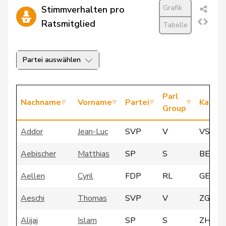
Grafik
Stimmverhalten pro
Ratsmitglied
Tabelle
Partei auswählen
Parl
Nachname
Vorname
Partei
Kanto
Group
Addor
Jean-Luc
SVP
V
VS
Aebischer
Matthias
SP
S
BE
Aellen
Cyril
FDP
RL
GE
Aeschi
Thomas
SVP
V
ZG
Alijaj
Islam
SP
S
ZH