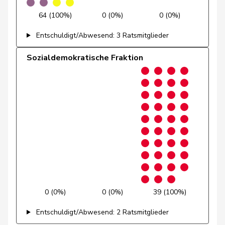
64 (100%)
0 (0%)
0 (0%)
Farinelli
Alex
FDP
RL
TI
Entschuldigt/Abwesend: 3 Ratsmitglieder
Feller
Olivier
FDP
RL
VD
Sozialdemokratische Fraktion
Giacometti
Anna
FDP
RL
GR
Gianini
Simone
FDP
RL
TI
Gobet
Nadine
FDP
RL
FR
Michel
Simon
FDP
RL
SO
Nantermod
Philippe
FDP
RL
VS
Hans-
Portmann
FDP
RL
ZH
Peter
0 (0%)
0 (0%)
39 (100%)
Entschuldigt/Abwesend: 2 Ratsmitglieder