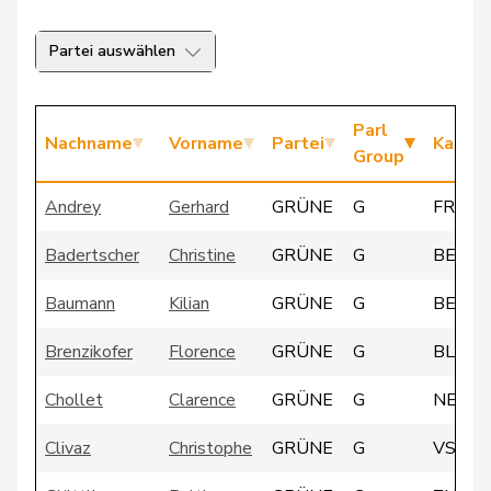
Partei auswählen
Parl
Nachname
Vorname
Partei
Kanto
Group
Andrey
Gerhard
GRÜNE
G
FR
Badertscher
Christine
GRÜNE
G
BE
Baumann
Kilian
GRÜNE
G
BE
Brenzikofer
Florence
GRÜNE
G
BL
Chollet
Clarence
GRÜNE
G
NE
Clivaz
Christophe
GRÜNE
G
VS