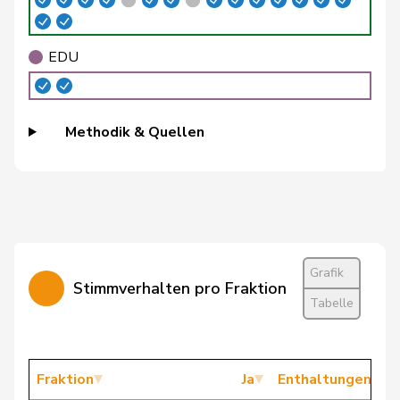
Gredig
Corina
glp
GL
ZH
EDU
Grossen
Jürg
glp
GL
BE
Hässig
Patrick
glp
GL
ZH
Methodik & Quellen
Matthias
Jauslin
glp
GL
AG
Samuel
Schaffner
Barbara
glp
GL
ZH
Stämpfli
Fabienne
glp
GL
BE
Grafik
Stimmverhalten pro Fraktion
Weber
Céline
glp
GL
VD
Tabelle
Bally
Maya
Mitte
M-E
AG
Barandun
Nicole
Mitte
M-E
ZH
Fraktion
Ja
Enthaltungen