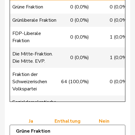
Blunschy
Dominik
Mitte
M-E
SZ
Grüne Fraktion
0 (0,0%)
0 (0,0%)
Philipp
Bregy
Mitte
M-E
VS
Grünliberale Fraktion
0 (0,0%)
0 (0,0%)
Matthias
FDP-Liberale
Bulliard-
0 (0,0%)
1 (0,0%)
Christine
Mitte
M-E
FR
Fraktion
Marbach
Die Mitte-Fraktion.
Bürgin
Yvonne
Mitte
M-E
ZH
0 (0,0%)
1 (0,0%)
Die Mitte. EVP.
Candinas
Martin
Mitte
M-E
GR
Fraktion der
Schweizerischen
64 (100,0%)
0 (0,0%)
Chappuis
Isabelle
Mitte
M-E
VD
Volkspartei
Durrer-
Regina
Mitte
M-E
NW
Sozialdemokratische
Knobel
0 (0,0%)
0 (0,0%)
Fraktion
Fonio
Giorgio
Mitte
M-E
TI
Ja
Enthaltung
Nein
Niklaus-
Grüne Fraktion
Gugger
EVP
M-E
ZH