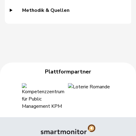
Riniker
Maja
FDP
RL
AG
Methodik & Quellen
Ruch
Daniel
FDP
RL
VD
Sauter
Regine
FDP
RL
ZH
Schilliger
Peter
FDP
RL
LU
Schneeberger
Daniela
FDP
RL
BL
Plattformpartner
Silberschmidt
Andri
FDP
RL
ZH
Theiler
Heinz
FDP
RL
SZ
Vietze
Kris
FDP
RL
TG
Vincenz-
Susanne
FDP
RL
SG
Stauffacher