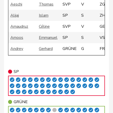
Aeschi
Thomas
SVP
V
ZG
Alijaj
Islam
SP
S
ZH
Amaudruz
Céline
SVP
V
GE
Amoos
Emmanuel
SP
S
VS
Andrey
Gerhard
GRÜNE
G
FR
Badertscher
Christine
GRÜNE
G
BE
Badran
Jacqueline
SP
S
ZH
SP
Bally
Maya
Mitte
M-E
AG
Balmer
Bettina
FDP
RL
ZH
GRÜNE
Barandun
Nicole
Mitte
M-E
ZH