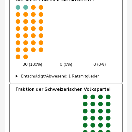
Gafner
Andreas
EDU
V
BE
Gaillard
Benoît
SP
S
VD
Gartmann
Walter
SVP
V
SG
Giacometti
Anna
FDP
RL
GR
Gianini
Simone
FDP
RL
TI
30 (100%)
0 (0%)
0 (0%)
Giezendanner
Benjamin
SVP
V
AG
Entschuldigt/Abwesend: 1 Ratsmitglieder
Glarner
Andreas
SVP
V
AG
Fraktion der Schweizerischen Volkspartei
Glättli
Balthasar
GRÜNE
G
ZH
Glur
Christian
SVP
V
AG
Gobet
Nadine
FDP
RL
FR