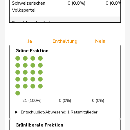
Schweizerischen
0 (0,0%)
0 (0,0%)
de Quattro
Jacqueline
FDP
RL
VD
Volkspartei
Dettling
Marcel
SVP
V
SZ
Sozialdemokratische
41 (100,0%)
0 (0,0%)
Fraktion
De Ventura
Linda
SP
S
SH
Ja
Enthaltung
Nein
Dobler
Marcel
FDP
RL
SG
Grüne Fraktion
Docourt
Martine
SP
S
NE
Durrer-
Regina
Mitte
M-E
NW
Knobel
Egger
Mike
SVP
V
SG
21 (100%)
0 (0%)
0 (0%)
Farinelli
Alex
FDP
RL
TI
Entschuldigt/Abwesend: 1 Ratsmitglieder
Fehlmann
Laurence
SP
S
GE
Rielle
Grünliberale Fraktion