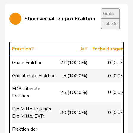
Candinas
Martin
Mitte
M-E
GR
Chappuis
Isabelle
Mitte
M-E
VD
Grafik
Stimmverhalten pro Fraktion
Tabelle
Chollet
Clarence
GRÜNE
G
NE
Christ
Katja
glp
GL
BS
Fraktion
Ja
Enthaltungen
Clivaz
Christophe
GRÜNE
G
VS
Grüne Fraktion
21 (100,0%)
0 (0,0%)
Cottier
Damien
FDP
RL
NE
Grünliberale Fraktion
9 (100,0%)
0 (0,0%)
Crottaz
Brigitte
SP
S
VD
FDP-Liberale
Dandrès
Christian
SP
S
GE
26 (100,0%)
0 (0,0%)
Fraktion
de Courten
Thomas
SVP
V
BL
Die Mitte-Fraktion.
30 (100,0%)
0 (0,0%)
Die Mitte. EVP.
de
Simone
FDP
RL
GE
Montmollin
Fraktion der