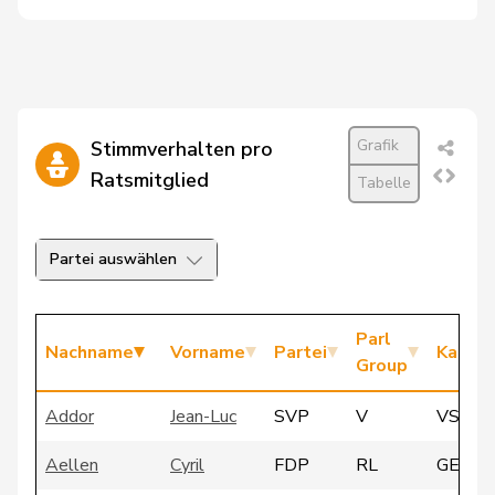
Grafik
Stimmverhalten pro
Ratsmitglied
Tabelle
Partei auswählen
Parl
Nachname
Vorname
Partei
Kanto
Group
Addor
Jean-Luc
SVP
V
VS
Aellen
Cyril
FDP
RL
GE