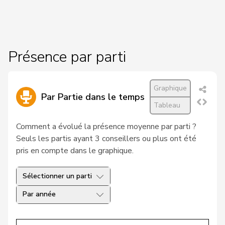
17
Schenker
Silvia
PSS
BS
18
Schneeberger
Daniela
PLR
BL
Présence par parti
19
Schwander
Pirmin
UDC
SZ
20
Tuena
Mauro
UDC
ZH
Graphique
Par Partie dans le temps
21
Walliser
Bruno
UDC
ZH
Tableau
22
Wobmann
Walter
UDC
SO
Comment a évolué la présence moyenne par parti ?
Seuls les partis ayant 3 conseillers ou plus ont été
23
Zanetti
Claudio
UDC
ZH
pris en compte dans le graphique.
24
Bauer
Philippe
PLR
NE
Sélectionner un parti
VERT-
25
Mazzone
Lisa
GE
Par année
E-S
26
Müller
Walter
PLR
SG