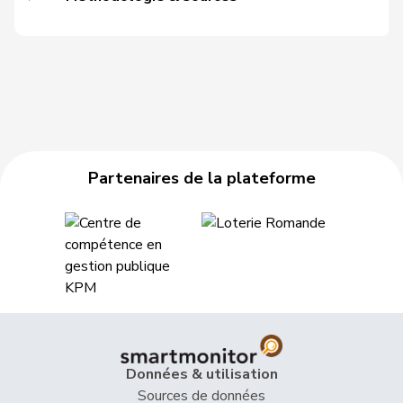
44
Graf-Litscher
Edith
PSS
TG
45
Weibel
Thomas
pvl
ZH
46
Munz
Martina
PSS
SH
Schneider
47
Ursula
PSS
FR
Schüttel
Partenaires de la plateforme
48
Amstutz
Adrian
UDC
BE
Roland
49
Büchel
UDC
SG
Rino
50
Addor
Jean-Luc
UDC
VS
51
Buffat
Michaël
UDC
VD
52
Hardegger
Thomas
PSS
ZH
Données & utilisation
Sources de données