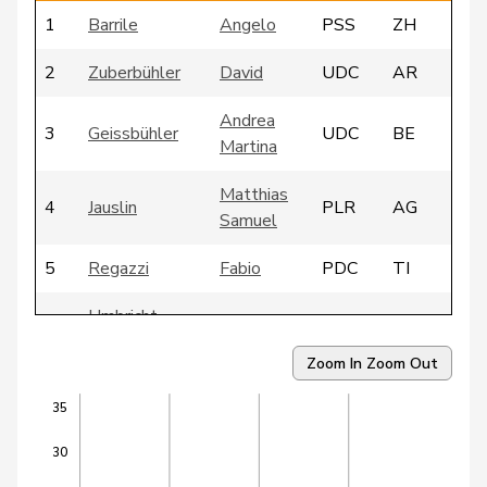
1
Barrile
Angelo
PSS
ZH
2
Zuberbühler
David
UDC
AR
Andrea
3
Geissbühler
UDC
BE
Martina
Matthias
4
Jauslin
PLR
AG
Samuel
5
Regazzi
Fabio
PDC
TI
Umbricht
6
Nadja
UDC
BE
Pieren
Zoom In
Zoom Out
Keller-
7
Barbara
UDC
SG
35
Inhelder
30
8
Sollberger
Sandra
UDC
BL