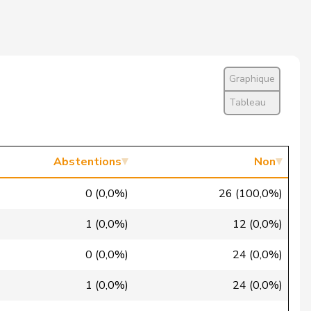
Non
Non
Absent
Graphique
Oui
Tableau
Non
Non
Abstentions
Non
Excusé
0 (0,0%)
26 (100,0%)
Non
1 (0,0%)
12 (0,0%)
Non
0 (0,0%)
24 (0,0%)
Non
1 (0,0%)
24 (0,0%)
Non