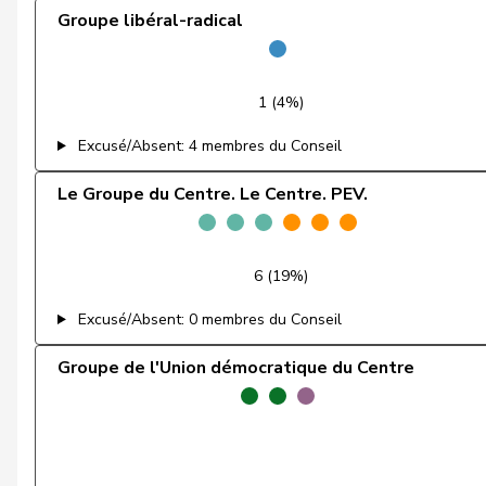
Groupe libéral-radical
Glanzmann-Hunkeler
Ida
Gmür
Alois
1 (4%)
Gschwind
Jean-Paul
Excusé/Absent: 4 membres du Conseil
Gugger
Niklaus-Samuel
Le Groupe du Centre. Le Centre. PEV.
Hess
Lorenz
Humbel
Ruth
6 (19%)
Excusé/Absent: 0 membres du Conseil
Kamerzin
Sidney
Groupe de l'Union démocratique du Centre
Kutter
Philipp
Landolt
Martin
Lohr
Christian