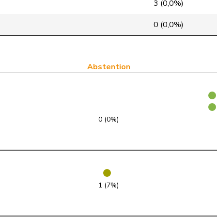
3 (0,0%)
pvl
GL
GE
0 (0,0%)
pvl
GL
BE
pvl
GL
ZH
Abstention
pvl
GL
VD
pvl
GL
ZH
0 (0%)
pvl
GL
VD
Centre
M-E
AG
Centre
M-E
VS
1 (7%)
Centre
M-E
FR
Centre
M-E
GR