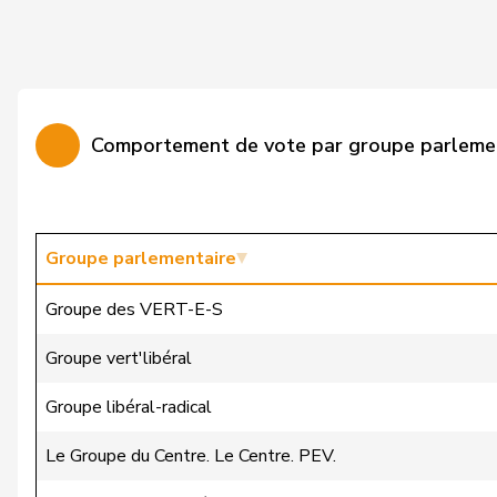
Wettstein
Felix
Bäumle
Martin
Bellaiche
Judith
Comportement de vote par groupe parleme
Bertschy
Kathrin
Brunner
Thomas
Christ
Katja
Groupe parlementaire
Fischer
Roland
Groupe des VERT-E-S
Flach
Beat
Groupe vert'libéral
Gredig
Corina
Groupe libéral-radical
Grossen
Jürg
Le Groupe du Centre. Le Centre. PEV.
Mäder
Jörg