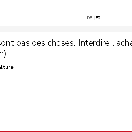
DE
FR
nt pas des choses. Interdire l'acha
n)
alture