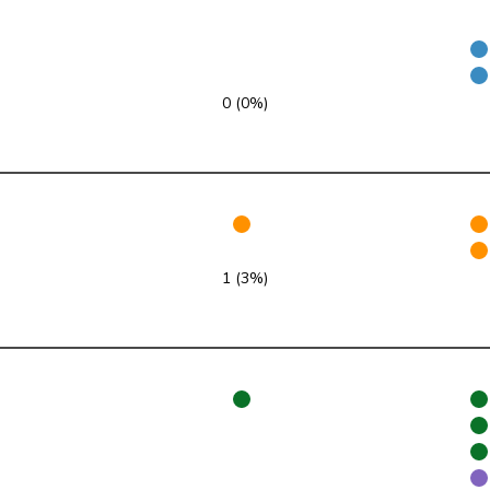
Centre
M-E
LU
Centre
M-E
SZ
0 (0%)
Centre
M-E
JU
PEV
M-E
ZH
Centre
M-E
BE
Centre
M-E
AG
1 (3%)
Centre
M-E
VS
Centre
M-E
ZH
Centre
M-E
GL
Centre
M-E
TG