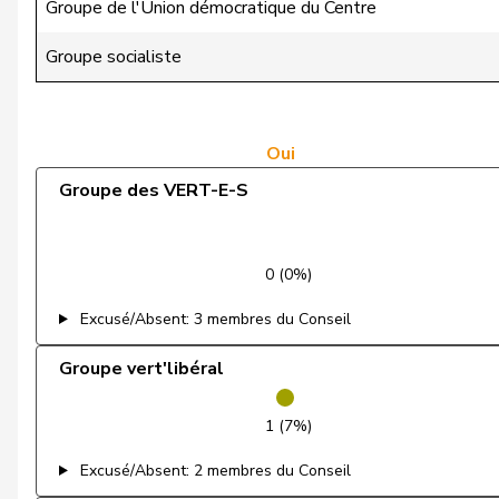
Groupe de l'Union démocratique du Centre
Matter
Michel
Groupe socialiste
Mettler
Melanie
Moser
Tiana Angelina
Oui
Groupe des VERT-E-S
Pointet
François
Schaffner
Barbara
0 (0%)
Weber
Céline
Excusé/Absent: 3 membres du Conseil
Binder-Keller
Marianne
Groupe vert'libéral
Bregy
Philipp Matthias
1 (7%)
Bulliard-Marbach
Christine
Excusé/Absent: 2 membres du Conseil
Candinas
Martin