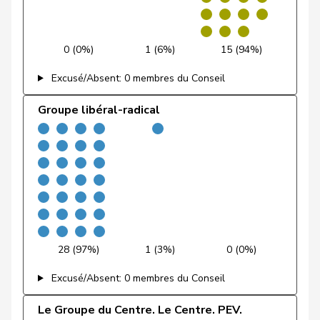
Fischer
Benjamin
UDC
V
ZH
Fischer
Roland
pvl
GL
LU
0 (0%)
1 (6%)
15 (94%)
Excusé/Absent: 0 membres du Conseil
VERT-
Fivaz
Fabien
G
NE
E-S
Groupe libéral-radical
Flach
Beat
pvl
GL
AG
Fluri
Kurt
PLR
RL
SO
Pierre-
Fridez
PSS
S
JU
Alain
Friedl
Claudia
PSS
S
SG
28 (97%)
1 (3%)
0 (0%)
Friedli
Esther
UDC
V
SG
Excusé/Absent: 0 membres du Conseil
Funiciello
Tamara
PSS
S
BE
Le Groupe du Centre. Le Centre. PEV.