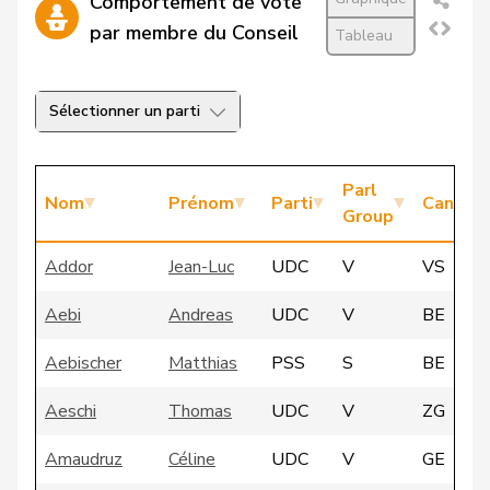
Comportement de vote
par membre du Conseil
Tableau
Sélectionner un parti
Parl
Nom
Prénom
Parti
Canton
Group
Addor
Jean-Luc
UDC
V
VS
Aebi
Andreas
UDC
V
BE
Aebischer
Matthias
PSS
S
BE
Aeschi
Thomas
UDC
V
ZG
Amaudruz
Céline
UDC
V
GE