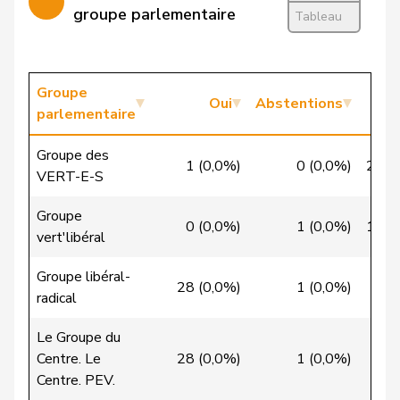
VERT-
groupe parlementaire
Clivaz
Christophe
G
Tableau
VS
E-S
Cottier
Damien
PLR
RL
NE
Groupe
Oui
Abstentions
Crottaz
Brigitte
PSS
S
VD
parlementaire
Dandrès
Christian
PSS
S
GE
Groupe des
1 (0,0%)
0 (0,0%)
27 (
VERT-E-S
de Courten
Thomas
UDC
V
BL
Groupe
de la
0 (0,0%)
1 (0,0%)
15 (
Denis
PdT
G
NE
vert'libéral
Reussille
Groupe libéral-
de
28 (0,0%)
1 (0,0%)
0 (
Simone
PLR
RL
GE
radical
Montmollin
Le Groupe du
de Quattro
Jacqueline
PLR
RL
VD
Centre. Le
28 (0,0%)
1 (0,0%)
1 (
Centre. PEV.
Dettling
Marcel
UDC
V
SZ