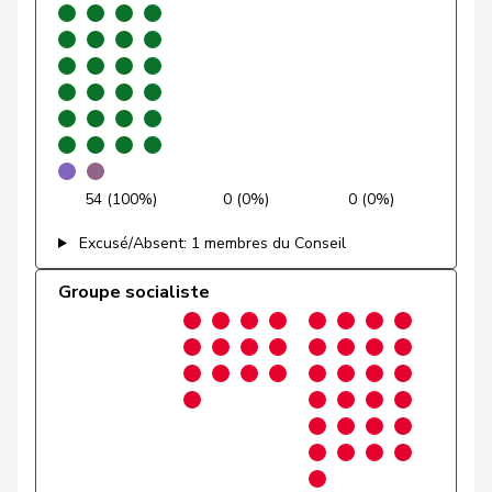
Gmür
Alois
Centre
M-E
SZ
Gössi
Petra
PLR
RL
SZ
Graber
Michael
UDC
V
VS
Graf-Litscher
Edith
PSS
S
TG
54 (100%)
0 (0%)
0 (0%)
Gredig
Corina
pvl
GL
ZH
Excusé/Absent: 1 membres du Conseil
Grin
Jean-Pierre
UDC
V
VD
Groupe socialiste
Grossen
Jürg
pvl
GL
BE
Grüter
Franz
UDC
V
LU
Gschwind
Jean-Paul
Centre
M-E
JU
Niklaus-
Gugger
PEV
M-E
ZH
Samuel