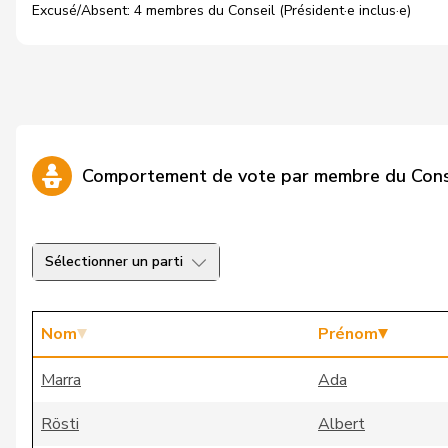
Excusé/Absent: 4 membres du Conseil (Président·e inclus·e)
Comportement de vote par membre du Cons
Sélectionner un parti
Nom
Prénom
Marra
Ada
Rösti
Albert