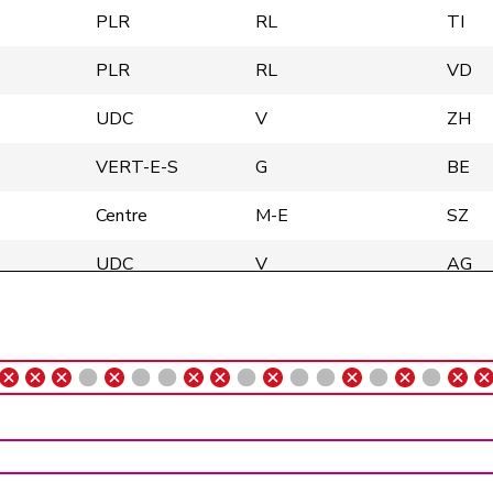
PLR
RL
TI
PLR
RL
VD
UDC
V
ZH
VERT-E-S
G
BE
Centre
M-E
SZ
UDC
V
AG
UDC
V
BE
UDC
V
BE
UDF
V
BE
UDC
V
AG