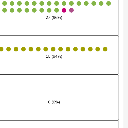
Non
27 (96%)
Oui
Oui
Oui
15 (94%)
Oui
Non
Non
Oui
0 (0%)
Abstention
Abstention