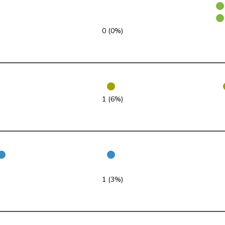
pvl
GL
ZH
0 (0%)
PLR
RL
NE
PLR
RL
VD
PLR
RL
BL
1 (6%)
UDC
V
AR
VERT-E-S
G
GE
PdT
G
NE
UDC
V
TG
1 (3%)
PLR
RL
ZH
PSS
S
TG