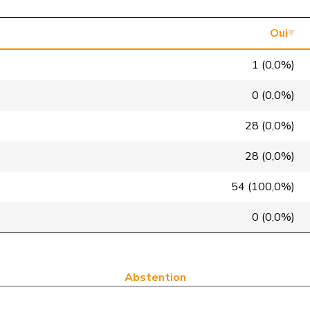
PLR
RL
BE
Oui
PSS
S
GE
1 (0,0%)
UDC
V
SO
0 (0,0%)
Centre
M-E
TG
28 (0,0%)
PLR
RL
GE
28 (0,0%)
PLR
RL
BE
54 (100,0%)
VERT-E-S
G
BE
0 (0,0%)
Centre
M-E
FR
VERT-E-S
G
VS
Abstention
PSS
S
SG