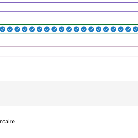
PLR
RL
ZH
UDC
V
ZH
UDC
V
AG
Centre
M-E
VS
PSS
S
VD
PSS
S
TI
UDC
V
ZH
PSS
S
AG
UDC
V
GE
ntaire
pvl
GL
VD
PSS
S
ZH