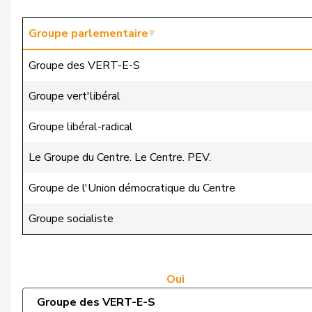
Markwalder
Christa
Groupe parlementaire
Dandrès
Christian
Groupe des VERT-E-S
Imark
Christian
Groupe vert'libéral
Lohr
Christian
Groupe libéral-radical
Lüscher
Christian
Le Groupe du Centre. Le Centre. PEV.
Wasserfallen
Christian
Groupe de l'Union démocratique du Centre
Badertscher
Christine
Groupe socialiste
Bulliard-Marbach
Christine
Clivaz
Christophe
Oui
Groupe des VERT-E-S
Friedl
Claudia