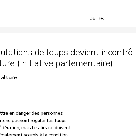
DE
FR
ations de loups devient incontrôla
ture (Initiative parlementaire)
lalture
ttre en danger des personnes
ntons peuvent réguler les loups
ération, mais les tirs ne doivent
 également soumis à la condition