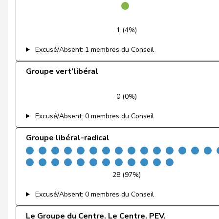
Gredig
Corina
1 (4%)
Cottier
Damien
Excusé/Absent: 1 membres du Conseil
Ruch
Daniel
Groupe vert'libéral
Schneeberger
Daniela
0 (0%)
Zuberbühler
David
Excusé/Absent: 0 membres du Conseil
Klopfenstein Broggini
Delphine
Groupe libéral-radical
de la Reussille
Denis
Gutjahr
Diana
28 (97%)
Fiala
Doris
Excusé/Absent: 0 membres du Conseil
Graf-Litscher
Edith
Le Groupe du Centre. Le Centre. PEV.