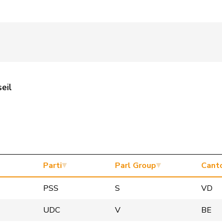
eil
Parti
Parl Group
Cant
PSS
S
VD
UDC
V
BE