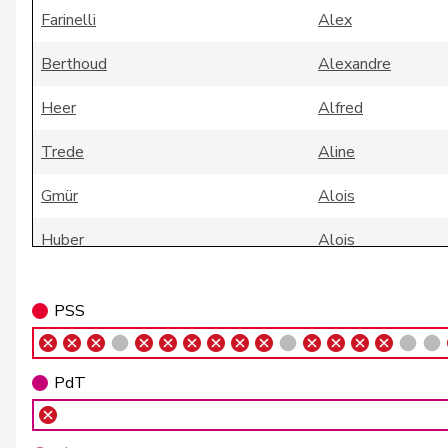
Farinelli
Alex
Berthoud
Alexandre
Heer
Alfred
Trede
Aline
Gmür
Alois
Huber
Alois
Geissbühler
Andrea Martina
PSS
Aebi
Andreas
Gafner
Andreas
PdT
Glarner
Andreas