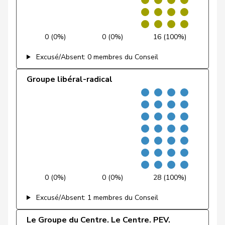
Markwalder
Christa
PLR
RL
BE
Nantermod
Philippe
PLR
RL
VS
0 (0%)
0 (0%)
16 (100%)
Excusé/Absent: 0 membres du Conseil
Hans-
Portmann
PLR
RL
ZH
Peter
Groupe libéral-radical
Riniker
Maja
PLR
RL
AG
Ruch
Daniel
PLR
RL
VD
Sauter
Regine
PLR
RL
ZH
Schilliger
Peter
PLR
RL
LU
0 (0%)
0 (0%)
28 (100%)
Schneeberger
Daniela
PLR
RL
BL
Excusé/Absent: 1 membres du Conseil
Silberschmidt
Andri
PLR
RL
ZH
Le Groupe du Centre. Le Centre. PEV.