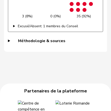
Graf-Litscher
Edith
PSS
S
TG
3 (8%)
0 (0%)
35 (92%)
Gysi
Barbara
PSS
S
SG
Excusé/Absent: 1 membres du Conseil
Hurni
Baptiste
PSS
S
NE
Méthodologie & sources
Locher
Sandra
PSS
S
GR
Benguerel
Pierre-
Maillard
PSS
S
VD
Yves
Marra
Ada
PSS
S
VD
Marti
Min Li
PSS
S
ZH
Partenaires de la plateforme
Marti
Samira
PSS
S
BL
Masshardt
Nadine
PSS
S
BE