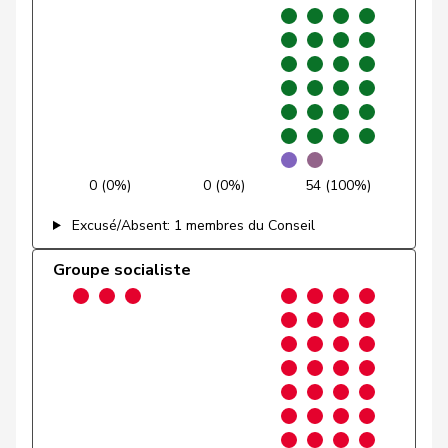
Bendahan
Samuel
PSS
S
VD
Birrer-Heimo
Prisca
PSS
S
LU
Crottaz
Brigitte
PSS
S
VD
Dandrès
Christian
PSS
S
GE
0 (0%)
0 (0%)
54 (100%)
Fehlmann
Excusé/Absent: 1 membres du Conseil
Laurence
PSS
S
GE
Rielle
Groupe socialiste
Feri
Yvonne
PSS
S
AG
Pierre-
Fridez
PSS
S
JU
Alain
Friedl
Claudia
PSS
S
SG
Funiciello
Tamara
PSS
S
BE