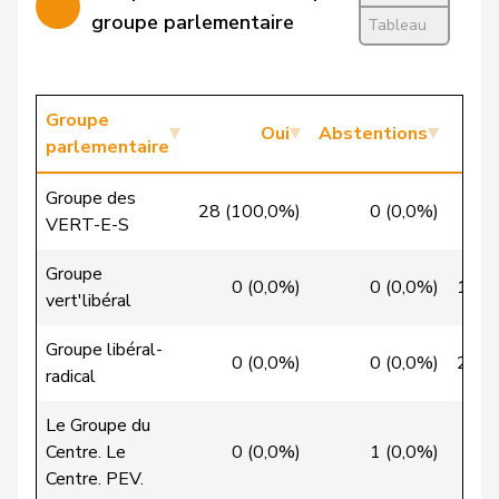
Denis
PdT
G
NE
Reussille
groupe parlementaire
Tableau
Niklaus-
Gugger
PEV
M-E
ZH
Samuel
Groupe
Oui
Abstentions
Jost
Marc
PEV
M-E
BE
parlementaire
Studer
Lilian
PEV
M-E
AG
Groupe des
28 (100,0%)
0 (0,0%)
0
VERT-E-S
Berthoud
Alexandre
PLR
RL
VD
Groupe
0 (0,0%)
0 (0,0%)
16 (
Bourgeois
Jacques
PLR
RL
FR
vert'libéral
Cattaneo
Rocco
PLR
RL
TI
Groupe libéral-
0 (0,0%)
0 (0,0%)
28 (
radical
Cottier
Damien
PLR
RL
NE
Le Groupe du
de
Simone
PLR
RL
GE
Centre. Le
0 (0,0%)
1 (0,0%)
26
Montmollin
Centre. PEV.