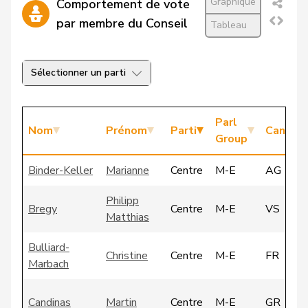
Graphique
Comportement de vote
par membre du Conseil
Tableau
Sélectionner un parti
Parl
Nom
Prénom
Parti
Canton
Group
Binder-Keller
Marianne
Centre
M-E
AG
Philipp
Bregy
Centre
M-E
VS
Matthias
Bulliard-
Christine
Centre
M-E
FR
Marbach
Candinas
Martin
Centre
M-E
GR