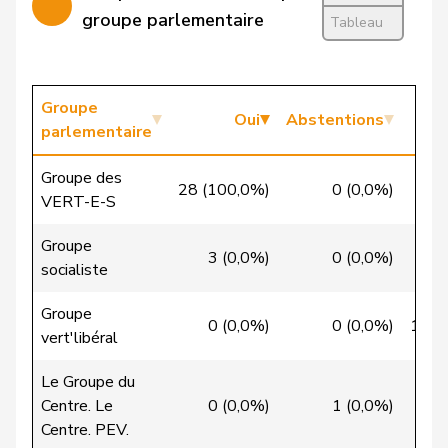
Christ
Katja
pvl
GL
BS
groupe parlementaire
Tableau
VERT-
Clivaz
Christophe
G
VS
E-S
Groupe
Oui
Abstentions
Cottier
Damien
PLR
RL
NE
parlementaire
Crottaz
Brigitte
PSS
S
VD
Groupe des
28 (100,0%)
0 (0,0%)
0
VERT-E-S
Dandrès
Christian
PSS
S
GE
Groupe
de Courten
Thomas
UDC
V
BL
3 (0,0%)
0 (0,0%)
35
socialiste
de la
Denis
PdT
G
NE
Groupe
Reussille
0 (0,0%)
0 (0,0%)
16 (
vert'libéral
de
Simone
PLR
RL
GE
Le Groupe du
Montmollin
Centre. Le
0 (0,0%)
1 (0,0%)
26
Centre. PEV.
de Quattro
Jacqueline
PLR
RL
VD