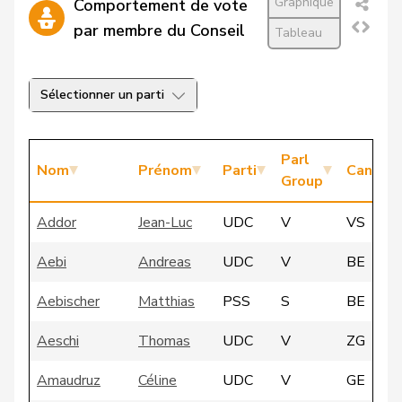
Graphique
Comportement de vote
par membre du Conseil
Tableau
Sélectionner un parti
Parl
Nom
Prénom
Parti
Canton
Group
Addor
Jean-Luc
UDC
V
VS
Aebi
Andreas
UDC
V
BE
Aebischer
Matthias
PSS
S
BE
Aeschi
Thomas
UDC
V
ZG
Amaudruz
Céline
UDC
V
GE