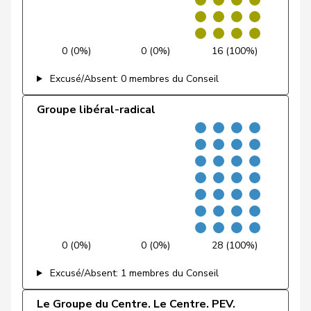
Fiala
Doris
PLR
RL
ZH
Fischer
Benjamin
UDC
V
ZH
0 (0%)
0 (0%)
16 (100%)
Excusé/Absent: 0 membres du Conseil
Fischer
Roland
pvl
GL
LU
Groupe libéral-radical
VERT-
Fivaz
Fabien
G
NE
E-S
Flach
Beat
pvl
GL
AG
Fluri
Kurt
PLR
RL
SO
Pierre-
Fridez
PSS
S
JU
Alain
0 (0%)
0 (0%)
28 (100%)
Friedl
Claudia
PSS
S
SG
Excusé/Absent: 1 membres du Conseil
Friedli
Esther
UDC
V
SG
Le Groupe du Centre. Le Centre. PEV.