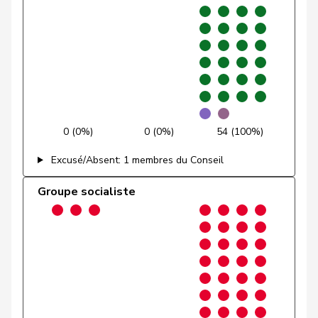
VERT-
Glättli
Balthasar
G
ZH
E-S
Gmür
Alois
Centre
M-E
SZ
Gössi
Petra
PLR
RL
SZ
Graber
Michael
UDC
V
VS
0 (0%)
0 (0%)
54 (100%)
Graf-Litscher
Edith
PSS
S
TG
Excusé/Absent: 1 membres du Conseil
Gredig
Corina
pvl
GL
ZH
Groupe socialiste
Grin
Jean-Pierre
UDC
V
VD
Grossen
Jürg
pvl
GL
BE
Grüter
Franz
UDC
V
LU
Gschwind
Jean-Paul
Centre
M-E
JU