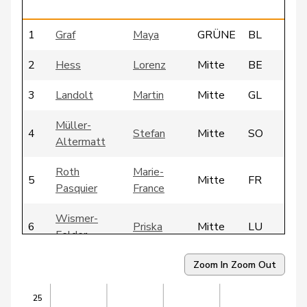
1
Graf
Maya
GRÜNE
BL
2
Hess
Lorenz
Mitte
BE
3
Landolt
Martin
Mitte
GL
Müller-
4
Stefan
Mitte
SO
Altermatt
Roth
Marie-
5
Mitte
FR
Pasquier
France
Wismer-
6
Priska
Mitte
LU
Felder
7
Kutter
Philipp
Mitte
ZH
Zoom In
Zoom Out
8
Lohr
Christian
Mitte
TG
25