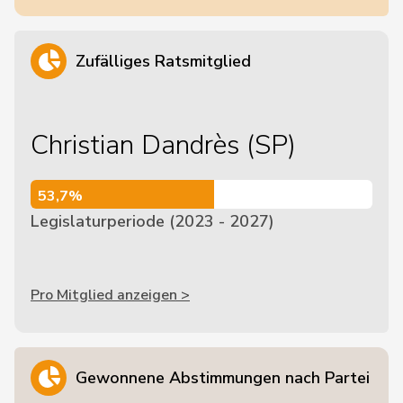
Zufälliges Ratsmitglied
Christian Dandrès (SP)
53,7%
53,7%
Legislaturperiode (2023 - 2027)
Pro Mitglied anzeigen >
Gewonnene Abstimmungen nach Partei