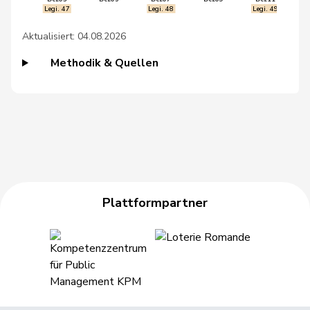
Legi. 47
Legi. 48
Legi. 49
72
Flach
Beat
glp
AG
Aktualisiert: 04.08.2026
152
Graf
Maya
GRÜNE
BL
Methodik & Quellen
168
Allemann
Evi
SP
BE
172
Piller Carrard
Valérie
SP
FR
Fehlmann
190
Laurence
SP
GE
Rielle
9
Wehrli
Laurent
FDP
VD
Plattformpartner
193
Schenker
Silvia
SP
BS
161
Seiler Graf
Priska
SP
ZH
196
Aebischer
Matthias
SP
BE
3
Bourgeois
Jacques
FDP
FR