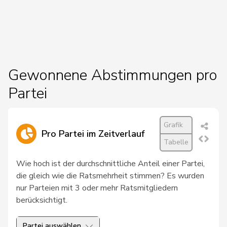
59
Humbel
Ruth
CVP
AG
106
Imark
Christian
SVP
SO
134
Amstutz
Adrian
SVP
BE
Gewonnene Abstimmungen pro
4
Hiltpold
Hugues
FDP
GE
Partei
89
Sollberger
Sandra
SVP
BL
Grafik
Pierre-
Pro Partei im Zeitverlauf
91
Page
SVP
FR
Tabelle
André
Wie hoch ist der durchschnittliche Anteil einer Partei,
198
Hadorn
Philipp
SP
SO
die gleich wie die Ratsmehrheit stimmen? Es wurden
nur Parteien mit 3 oder mehr Ratsmitgliedern
157
Graf-Litscher
Edith
SP
TG
berücksichtigt.
119
de Courten
Thomas
SVP
BL
Partei auswählen