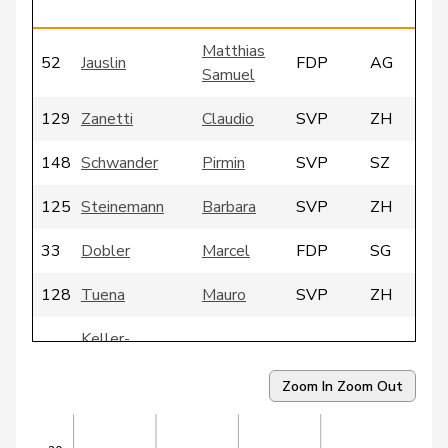
Matthias
52
Jauslin
FDP
AG
Samuel
129
Zanetti
Claudio
SVP
ZH
148
Schwander
Pirmin
SVP
SZ
125
Steinemann
Barbara
SVP
ZH
33
Dobler
Marcel
FDP
SG
128
Tuena
Mauro
SVP
ZH
Keller-
120
Barbara
SVP
SG
Inhelder
Zoom In
Zoom Out
138
Zuberbühler
David
SVP
AR