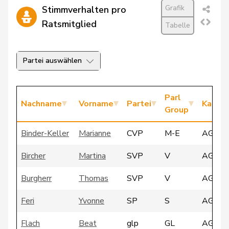
Grafik
Stimmverhalten pro
Ratsmitglied
Tabelle
Partei auswählen
Parl
Nachname
Vorname
Partei
Kanto
Group
Binder-Keller
Marianne
CVP
M-E
AG
Bircher
Martina
SVP
V
AG
Burgherr
Thomas
SVP
V
AG
Feri
Yvonne
SP
S
AG
Flach
Beat
glp
GL
AG