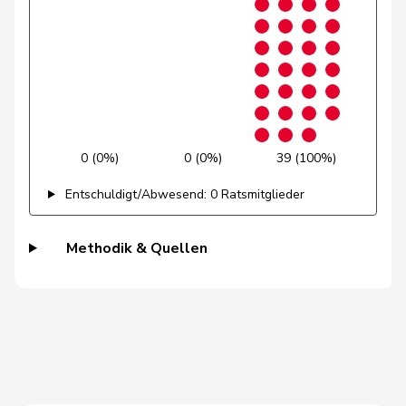
Pult
Jon
SP
S
GR
Pierre-
Fridez
SP
S
JU
Alain
Gschwind
Jean-Paul
CVP
M-E
JU
Birrer-Heimo
Prisca
SP
S
LU
0 (0%)
0 (0%)
39 (100%)
Estermann
Yvette
SVP
V
LU
Entschuldigt/Abwesend: 0 Ratsmitglieder
Fischer
Roland
glp
GL
LU
Methodik & Quellen
Glanzmann-
Ida
CVP
M-E
LU
Hunkeler
Grüter
Franz
SVP
V
LU
Müller
Leo
CVP
M-E
LU