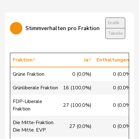
Rytz
Regula
GRÜNE
G
BE
Siegenthaler
Heinz
BDP
M-E
BE
Grafik
Stimmverhalten pro Fraktion
Streiff-Feller
Marianne
EVP
M-E
BE
Tabelle
Trede
Aline
GRÜNE
G
BE
Umbricht
Fraktion
Ja
Enthaltungen
Nadja
SVP
V
BE
Pieren
Grüne Fraktion
0 (0,0%)
0 (0,0%)
von
Erich
SVP
V
BE
Siebenthal
Grünliberale Fraktion
16 (100,0%)
0 (0,0%)
Wasserfallen
Christian
FDP
RL
BE
FDP-Liberale
27 (100,0%)
0 (0,0%)
Fraktion
Wasserfallen
Flavia
SP
S
BE
Die Mitte-Fraktion.
27 (0,0%)
0 (0,0%)
Brenzikofer
Florence
GRÜNE
G
BL
Die Mitte. EVP.