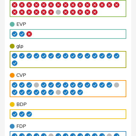
Suter
Gabriela
SP
S
AG
Wermuth
Cédric
SP
S
AG
EVP
Rechsteiner
Thomas
CVP
M-E
AI
Zuberbühler
David
SVP
V
AR
glp
Aebi
Andreas
SVP
V
BE
Aebischer
Matthias
SP
S
BE
CVP
Badertscher
Christine
GRÜNE
G
BE
Baumann
Kilian
GRÜNE
G
BE
BDP
Bertschy
Kathrin
glp
GL
BE
Funiciello
Tamara
SP
S
BE
FDP
Gafner
Andreas
EDU
V
BE