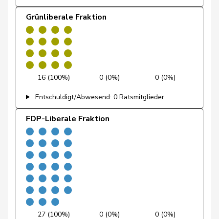
Andrey
Gerhard
GRÜNE
G
FR
Grünliberale Fraktion
Bourgeois
Jacques
FDP
RL
FR
Bulliard-
Christine
CVP
M-E
FR
Marbach
16 (100%)
0 (0%)
0 (0%)
Pierre-
Page
SVP
V
FR
Entschuldigt/Abwesend: 0 Ratsmitglieder
André
FDP-Liberale Fraktion
Piller Carrard
Valérie
SP
S
FR
Roth
Marie-
CVP
M-E
FR
Pasquier
France
Schneider
Ursula
SP
S
FR
Schüttel
Amaudruz
Céline
SVP
V
GE
27 (100%)
0 (0%)
0 (0%)